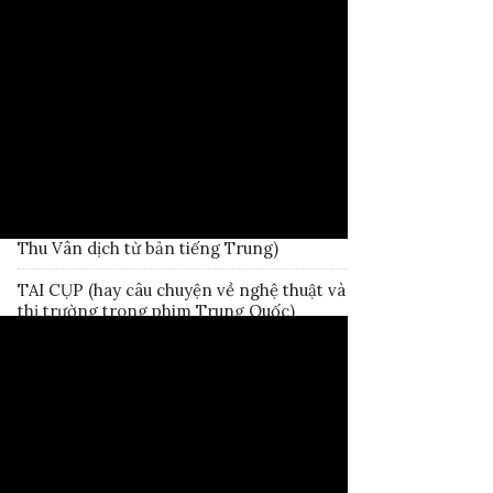
Tuần 1&2: Văn học Trung Quốc hiện đại
THƯ CẢM ƠN
DUYÊN DO SỰ HÌNH THÀNH NƯỚC
TĂNG GIÀ LA
HỒNG THỦY (Truyện của Inoue Yasushi;
Phan Thu Vân dịch từ bản tiếng Trung)
LÂU LAN (Truyện của Inoue Yasushi; Phan
Thu Vân dịch từ bản tiếng Trung)
TAI CỤP (hay câu chuyện về nghệ thuật và
thị trường trong phim Trung Quốc)
LINH SƠN – CAO HÀNH KIỆN
TÌM HIỂU HỒNG LÂU MỘNG
TƯ TƯỞNG TRUNG HOA CỔ ĐẠI
CHUYÊN ĐỀ VĂN HỌC TRUNG QUỐC