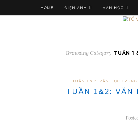
HOME
ĐIỆN ẢNH
VĂN HỌC
Browsing Category
TUẦN 1 
TUẦN 1 & 2: VĂN HỌC TRUNG
TUẦN 1&2: VĂN
Poste