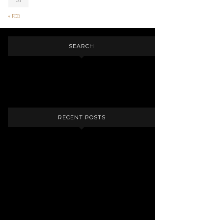
« FEB
SEARCH
RECENT POSTS
VĂN HỌC PHƯƠNG ĐÔNG 1
KHÁI LƯỢC VĂN HỌC PHƯƠNG ĐÔNG
TUẦN 3 & 4: VĂN HỌC NHẬT BẢN HIỆN
ĐẠI
TƯ TƯỞNG TRUNG HOA CỔ ĐẠI