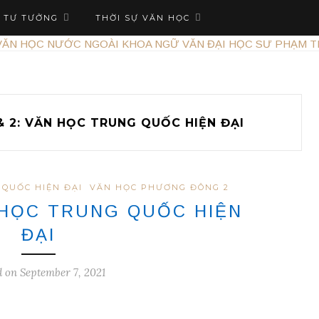
TƯ TƯỞNG
THỜI SỰ VĂN HỌC
& 2: VĂN HỌC TRUNG QUỐC HIỆN ĐẠI
 QUỐC HIỆN ĐẠI
VĂN HỌC PHƯƠNG ĐÔNG 2
 HỌC TRUNG QUỐC HIỆN
ĐẠI
d on September 7, 2021