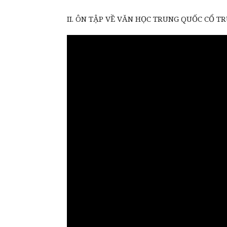
II. ÔN TẬP VỀ VĂN HỌC TRUNG QUỐC CỔ T