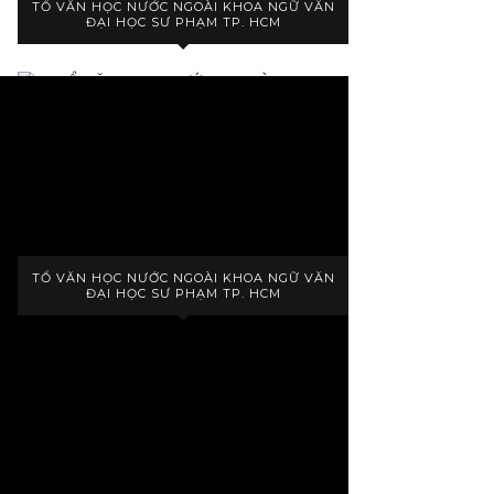
TỔ VĂN HỌC NƯỚC NGOÀI KHOA NGỮ VĂN
ĐẠI HỌC SƯ PHẠM TP. HCM
VANPTH@HCMUE.EDU.VN
CHÀO MỪNG ĐẾN VỚI VĂN HỌC NƯỚC NGOÀI
TỔ VĂN HỌC NƯỚC NGOÀI KHOA NGỮ VĂN
ĐẠI HỌC SƯ PHẠM TP. HCM