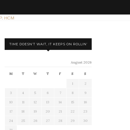
TIME DOESN’T WAIT, IT KEEPS ON ROLLIN’
August 2026
M
T
W
T
F
S
S
1
2
3
4
5
6
7
8
9
10
11
12
13
14
15
16
17
18
19
20
21
22
23
24
25
26
27
28
29
30
31