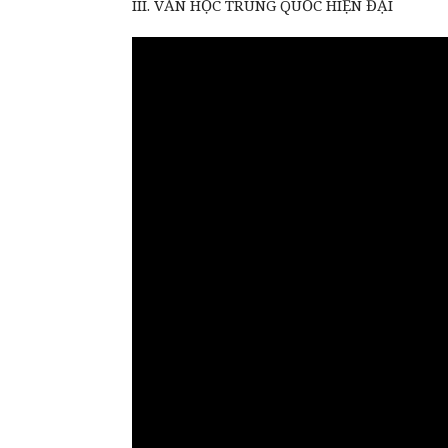
III. VĂN HỌC TRUNG QUỐC HIỆN ĐẠI