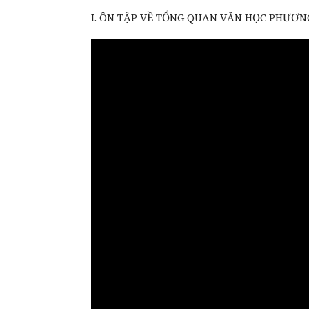
I. ÔN TẬP VỀ TỔNG QUAN VĂN HỌC PHƯƠ