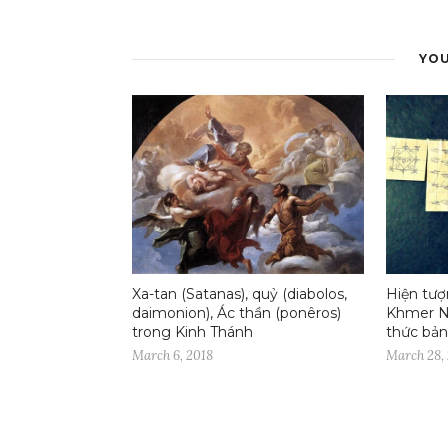
YOU
Xa-tan (Satanas), quỷ (diabolos,
Hiện tượ
daimonion), Ác thần (ponêros)
Khmer Na
trong Kinh Thánh
thức bản
March 6, 2018
March 28,