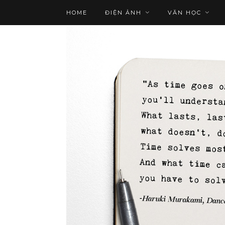
HOME
ĐIỆN ẢNH
VĂN HỌC