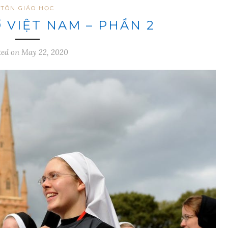
TÔN GIÁO HỌC
 VIỆT NAM – PHẦN 2
ted on May 22, 2020