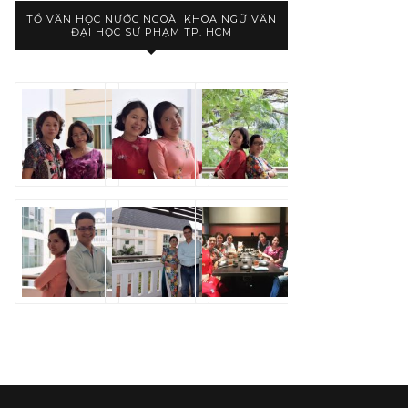
TỔ VĂN HỌC NƯỚC NGOÀI KHOA NGỮ VĂN
ĐẠI HỌC SƯ PHẠM TP. HCM