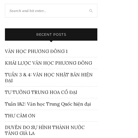
RECENT POSTS
VĂN HỌC PHƯƠNG ĐÔNG 1
KHÁI LƯỢC VĂN HỌC PHƯƠNG ĐÔNG
TUẦN 3 & 4: VĂN HỌC NHẬT BẢN HIỆN
ĐẠI
TƯ TƯỞNG TRUNG HOA CỔ ĐẠI
Tuần 1&2: Văn học Trung Quốc hiện đại
THƯ CẢM ƠN
DUYÊN DO SỰ HÌNH THÀNH NƯỚC
TĂNG GIÀ LA