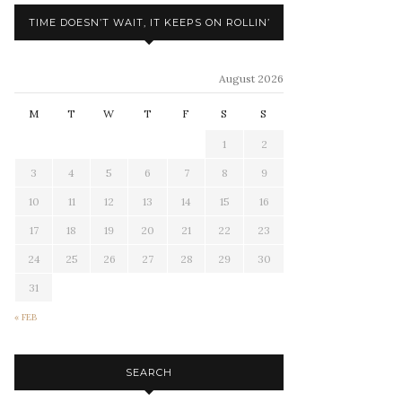
TIME DOESN’T WAIT, IT KEEPS ON ROLLIN’
August 2026
M
T
W
T
F
S
S
1
2
3
4
5
6
7
8
9
10
11
12
13
14
15
16
17
18
19
20
21
22
23
24
25
26
27
28
29
30
31
« FEB
SEARCH