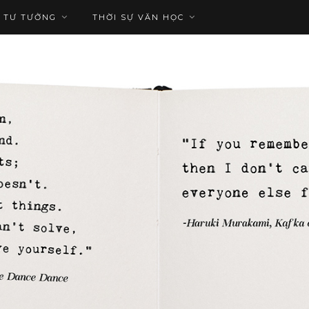
TƯ TƯỞNG
THỜI SỰ VĂN HỌC