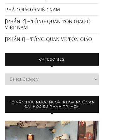
PHẬT GIÁO Ở VIỆT NAM
[PHẦN 2] – TỔNG QUAN TÔN GIÁO Ở
VIỆT NAM
[PHẦN 1] – TỔNG QUAN VỀ TÔN GIÁO
CATEGORIES
TỔ VĂN HỌC NƯỚC NGOÀI KHOA NGỮ VĂN
ĐẠI HỌC SƯ PHẠM TP. HCM