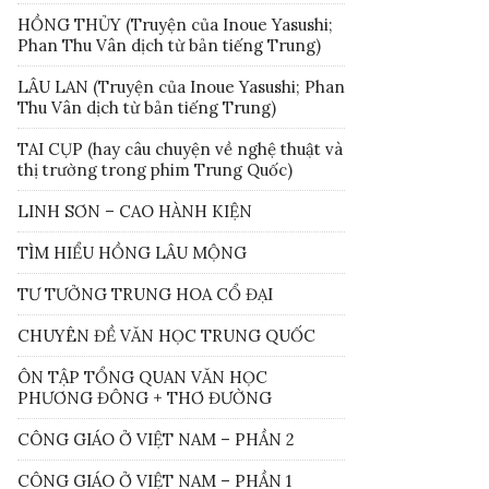
HỒNG THỦY (Truyện của Inoue Yasushi;
Phan Thu Vân dịch từ bản tiếng Trung)
LÂU LAN (Truyện của Inoue Yasushi; Phan
Thu Vân dịch từ bản tiếng Trung)
TAI CỤP (hay câu chuyện về nghệ thuật và
thị trường trong phim Trung Quốc)
LINH SƠN – CAO HÀNH KIỆN
TÌM HIỂU HỒNG LÂU MỘNG
TƯ TƯỞNG TRUNG HOA CỔ ĐẠI
CHUYÊN ĐỀ VĂN HỌC TRUNG QUỐC
ÔN TẬP TỔNG QUAN VĂN HỌC
PHƯƠNG ĐÔNG + THƠ ĐƯỜNG
CÔNG GIÁO Ở VIỆT NAM – PHẦN 2
CÔNG GIÁO Ở VIỆT NAM – PHẦN 1