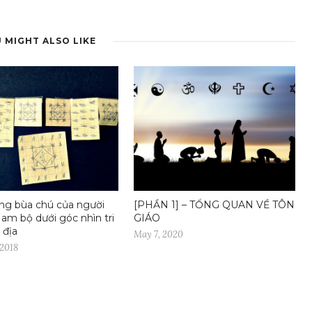
 MIGHT ALSO LIKE
ng bùa chú của người
[PHẦN 1] – TỔNG QUAN VỀ TÔN
m bộ dưới góc nhìn tri
GIÁO
 địa
May 7, 2020
 2018