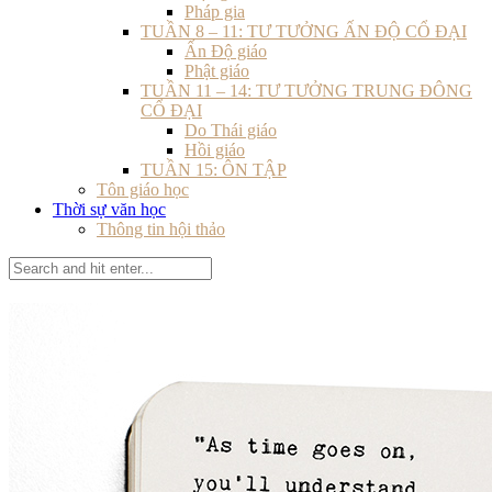
Pháp gia
TUẦN 8 – 11: TƯ TƯỞNG ẤN ĐỘ CỔ ĐẠI
Ấn Độ giáo
Phật giáo
TUẦN 11 – 14: TƯ TƯỞNG TRUNG ĐÔNG
CỔ ĐẠI
Do Thái giáo
Hồi giáo
TUẦN 15: ÔN TẬP
Tôn giáo học
Thời sự văn học
Thông tin hội thảo