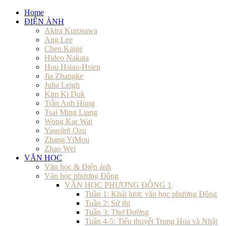
Home
ĐIỆN ẢNH
Akira Kurosawa
Ang Lee
Chen Kaige
Hideo Nakata
Hou Hsiao-Hsien
Jia Zhangke
Julia Leigh
Kim Ki Duk
Trần Anh Hùng
Tsai Ming Liang
Wong Kar Wai
Yasujirō Ozu
Zhang YiMou
Zhao Wei
VĂN HỌC
Văn học & Điện ảnh
Văn học phương Đông
VĂN HỌC PHƯƠNG ĐÔNG 1
Tuần 1: Khái lược văn học phương Đông
Tuần 2: Sử thi
Tuần 3: Thơ Đường
Tuần 4-5: Tiểu thuyết Trung Hoa và Nhật