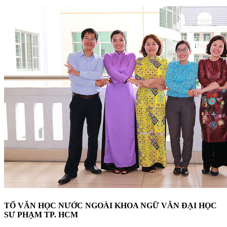
TỔ VĂN HỌC NƯỚC NGOÀI KHOA NGỮ VĂN ĐẠI HỌC
SƯ PHẠM TP. HCM