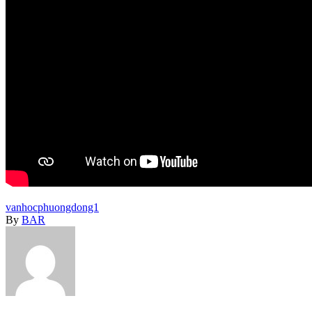
vanhocphuongdong1
By
BAR