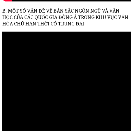
B. MỘT SỐ VẤN ĐỀ VỀ BẢN SẮC NGÔN NGỮ VÀ VĂN
HỌC CỦA CÁC QUỐC GIA ĐÔNG Á TRONG KHU VỰC VĂN
HÓA CHỮ HÁN THỜI CỔ TRUNG ĐẠI