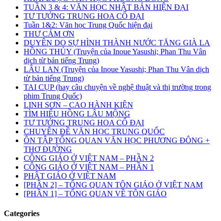
TUẦN 3 & 4: VĂN HỌC NHẬT BẢN HIỆN ĐẠI
TƯ TƯỞNG TRUNG HOA CỔ ĐẠI
Tuần 1&2: Văn học Trung Quốc hiện đại
THƯ CẢM ƠN
DUYÊN DO SỰ HÌNH THÀNH NƯỚC TĂNG GIÀ LA
HỒNG THỦY (Truyện của Inoue Yasushi; Phan Thu Vân
dịch từ bản tiếng Trung)
LÂU LAN (Truyện của Inoue Yasushi; Phan Thu Vân dịch
từ bản tiếng Trung)
TAI CỤP (hay câu chuyện về nghệ thuật và thị trường trong
phim Trung Quốc)
LINH SƠN – CAO HÀNH KIỆN
TÌM HIỂU HỒNG LÂU MỘNG
TƯ TƯỞNG TRUNG HOA CỔ ĐẠI
CHUYÊN ĐỀ VĂN HỌC TRUNG QUỐC
ÔN TẬP TỔNG QUAN VĂN HỌC PHƯƠNG ĐÔNG +
THƠ ĐƯỜNG
CÔNG GIÁO Ở VIỆT NAM – PHẦN 2
CÔNG GIÁO Ở VIỆT NAM – PHẦN 1
PHẬT GIÁO Ở VIỆT NAM
[PHẦN 2] – TỔNG QUAN TÔN GIÁO Ở VIỆT NAM
[PHẦN 1] – TỔNG QUAN VỀ TÔN GIÁO
Categories