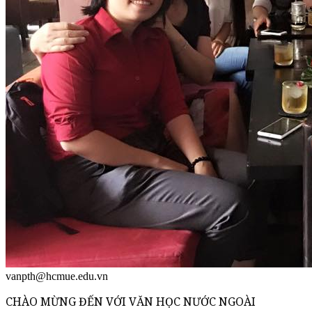
vanpth@hcmue.edu.vn
CHÀO MỪNG ĐẾN VỚI VĂN HỌC NƯỚC NGOÀI