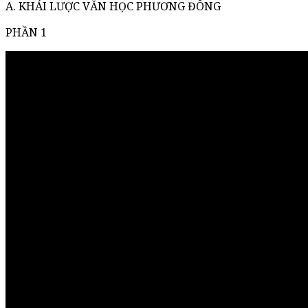
A. KHÁI LƯỢC VĂN HỌC PHƯƠNG ĐÔNG
PHẦN 1