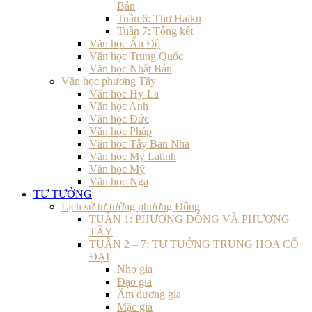
Bản
Tuần 6: Thơ Haiku
Tuần 7: Tổng kết
Văn học Ấn Độ
Văn học Trung Quốc
Văn học Nhật Bản
Văn học phương Tây
Văn học Hy-La
Văn học Anh
Văn học Đức
Văn học Pháp
Văn học Tây Ban Nha
Văn học Mỹ Latinh
Văn học Mỹ
Văn học Nga
TƯ TƯỞNG
Lịch sử tư tưởng phương Đông
TUẦN 1: PHƯƠNG ĐÔNG VÀ PHƯƠNG
TÂY
TUẦN 2 – 7: TƯ TƯỞNG TRUNG HOA CỔ
ĐẠI
Nho gia
Đạo gia
Âm dương gia
Mặc gia