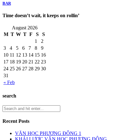
BAR
Time doesn’t wait, it keeps on rollin’
August 2026
M
T
W
T
F
S
S
1
2
3
4
5
6
7
8
9
10
11
12
13
14
15
16
17
18
19
20
21
22
23
24
25
26
27
28
29
30
31
« Feb
search
Recent Posts
VĂN HỌC PHƯƠNG ĐÔNG 1
KHÁI LƯỢC VĂN HỌC PHƯƠNG ĐÔNG