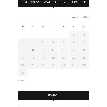
TIME DOESN’T WAIT, IT KEEPS ON ROLLIN’
August 2026
M
T
W
T
F
S
S
1
2
3
4
5
6
7
8
9
10
11
12
13
14
15
16
17
18
19
20
21
22
23
24
25
26
27
28
29
30
31
« FEB
SEARCH