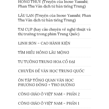
HỒNG THỦY (Truyện của Inoue Yasushi;
Phan Thu Vân dịch từ bản tiếng Trung)
LÂU LAN (Truyện của Inoue Yasushi; Phan
Thu Vân dịch từ bản tiếng Trung)
TAI CỤP (hay câu chuyện về nghệ thuật và
thị trường trong phim Trung Quốc)
LINH SƠN – CAO HÀNH KIỆN
TÌM HIỂU HỒNG LÂU MỘNG
TƯ TƯỞNG TRUNG HOA CỔ ĐẠI
CHUYÊN ĐỀ VĂN HỌC TRUNG QUỐC
ÔN TẬP TỔNG QUAN VĂN HỌC
PHƯƠNG ĐÔNG + THƠ ĐƯỜNG
CÔNG GIÁO Ở VIỆT NAM – PHẦN 2
CÔNG GIÁO Ở VIỆT NAM – PHẦN 1