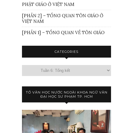
PHẬT GIÁO Ở VIỆT NAM
[PHẦN 2] – TỔNG QUAN TÔN GIÁO Ở
VIỆT NAM
[PHẦN 1] – TỔNG QUAN VỀ TÔN GIÁO
CATEGORIES
TỔ VĂN HỌC NƯỚC NGOÀI KHOA NGỮ VĂN
ĐẠI HỌC SƯ PHẠM TP. HCM