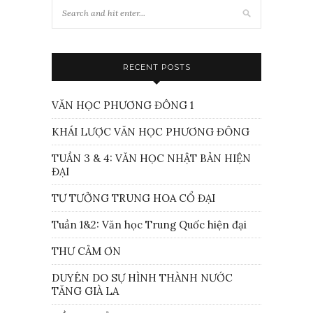
RECENT POSTS
VĂN HỌC PHƯƠNG ĐÔNG 1
KHÁI LƯỢC VĂN HỌC PHƯƠNG ĐÔNG
TUẦN 3 & 4: VĂN HỌC NHẬT BẢN HIỆN
ĐẠI
TƯ TƯỞNG TRUNG HOA CỔ ĐẠI
Tuần 1&2: Văn học Trung Quốc hiện đại
THƯ CẢM ƠN
DUYÊN DO SỰ HÌNH THÀNH NƯỚC
TĂNG GIÀ LA