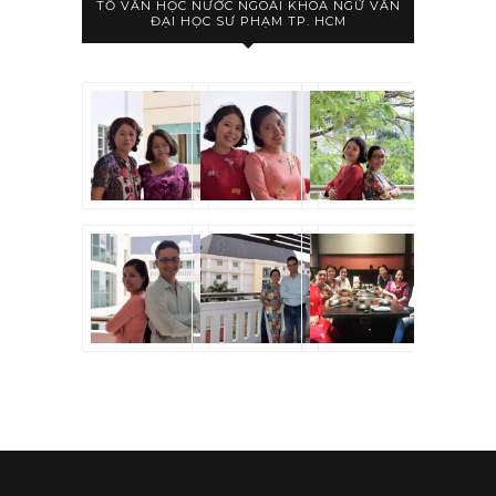
TỔ VĂN HỌC NƯỚC NGOÀI KHOA NGỮ VĂN
ĐẠI HỌC SƯ PHẠM TP. HCM