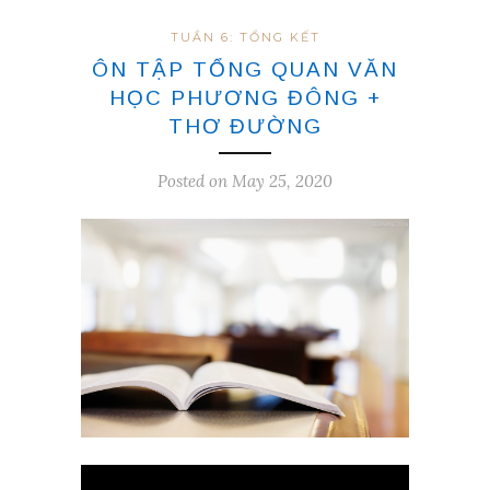
TUẦN 6: TỔNG KẾT
ÔN TẬP TỔNG QUAN VĂN
HỌC PHƯƠNG ĐÔNG +
THƠ ĐƯỜNG
Posted on May 25, 2020