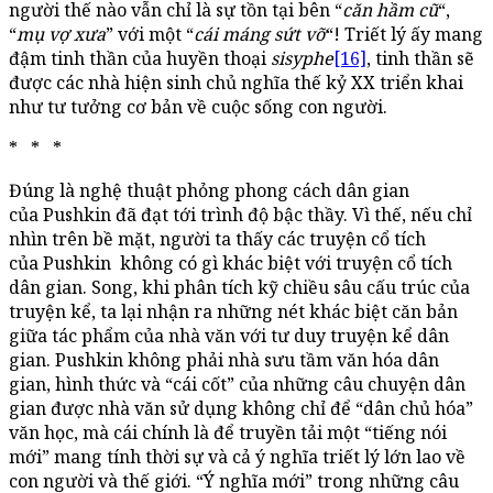
người thế nào vẫn chỉ là sự tồn tại bên “
căn hầm cũ
“,
“
mụ vợ xưa
” với một “
cái máng sứt vỡ
“! Triết lý ấy mang
đậm tinh thần của huyền thoại
sisyphe
[16]
, tinh thần sẽ
được các nhà hiện sinh chủ nghĩa thế kỷ XX triển khai
như tư tưởng cơ bản về cuộc sống con người.
* * *
Đúng là nghệ thuật phỏng phong cách dân gian
của Pushkin đã đạt tới trình độ bậc thầy. Vì thế, nếu chỉ
nhìn trên bề mặt, người ta thấy các truyện cổ tích
của Pushkin không có gì khác biệt với truyện cổ tích
dân gian. Song, khi phân tích kỹ chiều sâu cấu trúc của
truyện kể, ta lại nhận ra những nét khác biệt căn bản
giữa tác phẩm của nhà văn với tư duy truyện kể dân
gian. Pushkin không phải nhà sưu tầm văn hóa dân
gian, hình thức và “cái cốt” của những câu chuyện dân
gian được nhà văn sử dụng không chỉ để “dân chủ hóa”
văn học, mà cái chính là để truyền tải một “tiếng nói
mới” mang tính thời sự và cả ý nghĩa triết lý lớn lao về
con người và thế giới. “Ý nghĩa mới” trong những câu