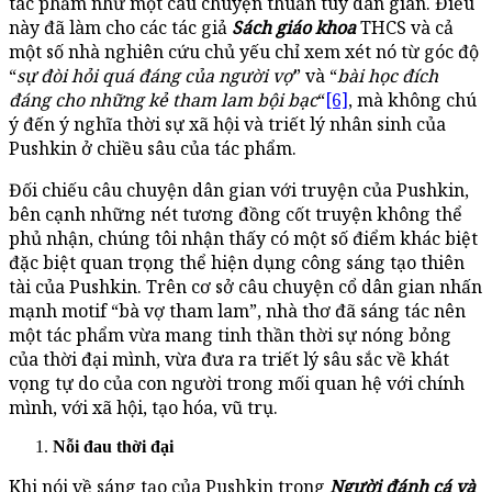
tác phẩm như một câu chuyện thuần túy dân gian. Điều
này đã làm cho các tác giả
Sách giáo khoa
THCS và cả
một số nhà nghiên cứu chủ yếu chỉ xem xét nó từ góc độ
“
sự đòi hỏi quá đáng của người vợ
” và “
bài học đích
đáng cho những kẻ tham lam bội bạc
“
[6]
, mà không chú
ý đến ý nghĩa thời sự xã hội và triết lý nhân sinh của
Pushkin ở chiều sâu của tác phẩm.
Đối chiếu câu chuyện dân gian với truyện của Pushkin,
bên cạnh những nét tương đồng cốt truyện không thể
phủ nhận, chúng tôi nhận thấy có một số điểm khác biệt
đặc biệt quan trọng thể hiện dụng công sáng tạo thiên
tài của Pushkin. Trên cơ sở câu chuyện cổ dân gian nhấn
mạnh motif “bà vợ tham lam”, nhà thơ đã sáng tác nên
một tác phẩm vừa mang tinh thần thời sự nóng bỏng
của thời đại mình, vừa đưa ra triết lý sâu sắc về khát
vọng tự do của con người trong mối quan hệ với chính
mình, với xã hội, tạo hóa, vũ trụ.
Nỗi đau thời đại
Khi nói về sáng tạo của Pushkin trong
Người đánh cá và