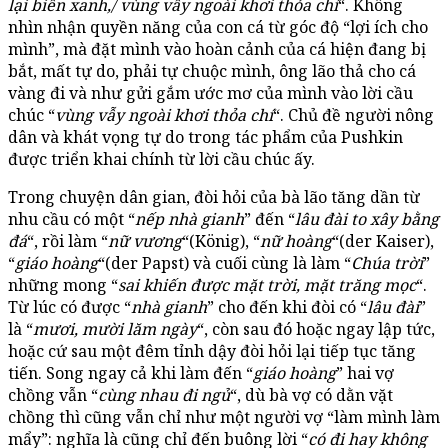
lại biển xanh,/ vùng vẫy ngoài khơi thỏa chí
“. Không
nhìn nhận quyền năng của con cá từ góc độ “lợi ích cho
mình”, mà đặt mình vào hoàn cảnh của cá hiện đang bị
bắt, mất tự do, phải tự chuộc mình, ông lão thả cho cá
vàng đi và như gửi gắm ước mơ của mình vào lời cầu
chúc “
vùng vẫy ngoài khơi thỏa chí
“. Chủ đề người nông
dân và khát vọng tự do trong tác phẩm của Pushkin
được triển khai chính từ lời cầu chúc ấy.
Trong chuyện dân gian, đòi hỏi của bà lão tăng dần từ
nhu cầu có một “
nếp nhà gianh
” đến “
lâu đài to xây bằng
đá
“, rồi làm “
nữ vương
“(König), “
nữ hoàng
“(der Kaiser),
“
giáo hoàng
“(der Papst) và cuối cùng là làm “
Chúa trời
”
những mong “
sai khiến được mặt trời, mặt trăng mọc
“.
Từ lúc có được “
nhà gianh
” cho đến khi đòi có “
lâu đài
”
là “
mươi, mười lăm ngày
“, còn sau đó hoặc ngay lập tức,
hoặc cứ sau một đêm tỉnh dậy đòi hỏi lại tiếp tục tăng
tiến. Song ngay cả khi làm đến “
giáo hoàng
” hai vợ
chồng vẫn “
cùng nhau đi ngủ
“, dù bà vợ có dằn vặt
chồng thì cũng vẫn chỉ như một người vợ “làm mình làm
mẩy”: nghĩa là cũng chỉ đến buông lời “
có đi hay không