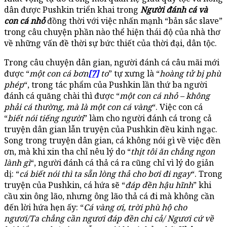
dân được Pushkin triển khai trong
Người đánh cá và
con cá nhỏ
đồng thời với việc nhấn mạnh “bản sắc slave”
trong câu chuyện phần nào thể hiện thái độ của nhà thơ
về những vấn đề thời sự bức thiết của thời đại, dân tộc.
Trong câu chuyện dân gian, người đánh cá câu mãi mới
được “
một con cá bơn
[7]
to
” tự xưng là “
hoàng tử bị phù
phép
“, trong tác phẩm của Pushkin lần thứ ba người
đánh cá quăng chài thì được “
một con cá nhỏ – không
phải cá thường, mà là một con cá vàng
“. Việc con cá
“
biết nói tiếng người
” làm cho người đánh cá trong cả
truyện dân gian lẫn truyện của Pushkin đều kinh ngạc.
Song trong truyện dân gian, cá không nói gì về việc đền
ơn, mà khi xin tha chỉ nêu lý do “
thịt tôi ăn chẳng ngon
lành gì
“, người đánh cá thả cá ra cũng chỉ vì lý do giản
dị: “
cá biết nói thì ta sẵn lòng thả cho bơi đi ngay
“. Trong
truyện của Pushkin, cá hứa sẽ “
đáp đền hậu hĩnh
” khi
cầu xin ông lão, nhưng ông lão thả cá đi mà không cần
đến lời hứa hẹn ấy: “
Cá vàng ơi, trời phù hộ cho
ngươi/Ta chẳng cần ngươi đáp đền chi cả/ Ngươi cứ về