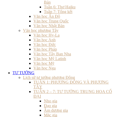
Bản
Tuần 6: Thơ Haiku
Tuần 7: Tổng kết
Văn học Ấn Độ
Văn học Trung Quốc
Văn học Nhật Bản
Văn học phương Tây
Văn học Hy-La
Văn học Anh
Văn học Đức
Văn học Pháp
Văn học Tây Ban Nha
Văn học Mỹ Latinh
Văn học Mỹ
Văn học Nga
TƯ TƯỞNG
Lịch sử tư tưởng phương Đông
TUẦN 1: PHƯƠNG ĐÔNG VÀ PHƯƠNG
TÂY
TUẦN 2 – 7: TƯ TƯỞNG TRUNG HOA CỔ
ĐẠI
Nho gia
Đạo gia
Âm dương gia
Mặc gia