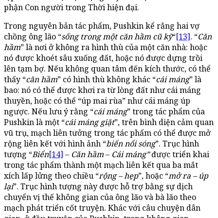
phận Con người trong Thời hiện đại.
Trong nguyên bản tác phẩm, Pushkin kể rằng hai vợ
chồng ông lão “
sống trong một căn hầm cũ kỹ
“
[13]
. “
Căn
hầm
” là nơi ở không ra hình thù của một căn nhà: hoặc
nó được khoét sâu xuống đất, hoặc nó được dựng trồi
lên tạm bợ. Nếu không quan tâm đến kích thước, có thể
thấy “
căn hầm
” có hình thù không khác “
cái máng
” là
bao: nó có thể được khơi ra từ lòng đất như cái máng
thuyền, hoặc có thể “úp mai rùa” như cái máng úp
ngược. Nếu lưu ý rằng “
cái máng
” trong tác phẩm của
Pushkin là một “
cái máng giặt
”, trên bình diện cảm quan
vũ trụ, mạch liên tưởng trong tác phẩm có thể được mở
rộng liên kết với hình ảnh “
biển nổi sóng
”. Trục hình
tượng “
Biển
[14]
–
Căn hầm
–
Cái máng”
được triển khai
trong tác phẩm thành một mạch liên kết qua ba mắt
xích lấp lửng theo chiều “
rộng – hẹp
”, hoặc “
mở ra – úp
lại
”. Trục hình tượng này được hỗ trợ bằng sự dịch
chuyển vị thế không gian của ông lão và bà lão theo
mạch phát triển cốt truyện. Khác với câu chuyện dân