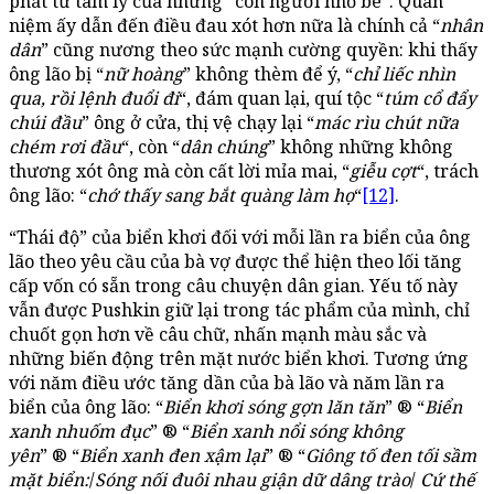
phát từ tâm lý của những “con người nhỏ bé”. Quan
niệm ấy dẫn đến điều đau xót hơn nữa là chính cả “
nhân
dân
” cũng nương theo sức mạnh cường quyền: khi thấy
ông lão bị “
nữ hoàng
” không thèm để ý, “
chỉ liếc nhìn
qua, rồi lệnh đuổi đi
“, đám quan lại, quí tộc “
túm cổ đẩy
chúi đầu
” ông ở cửa, thị vệ chạy lại “
mác rìu chút nữa
chém rơi đầu
“, còn “
dân chúng
” không những không
thương xót ông mà còn cất lời mỉa mai, “
giễu cợt
“, trách
ông lão: “
chớ thấy sang bắt quàng làm họ
“
[12]
.
“Thái độ” của biển khơi đối với mỗi lần ra biển của ông
lão theo yêu cầu của bà vợ được thể hiện theo lối tăng
cấp vốn có sẵn trong câu chuyện dân gian. Yếu tố này
vẫn được Pushkin giữ lại trong tác phẩm của mình, chỉ
chuốt gọn hơn về câu chữ, nhấn mạnh màu sắc và
những biến động trên mặt nước biển khơi. Tương ứng
với năm điều ước tăng dần của bà lão và năm lần ra
biển của ông lão: “
Biển khơi sóng gợn lăn tăn
” ® “
Biển
xanh nhuốm đục
” ® “
Biển xanh nổi sóng không
yên
” ® “
Biển xanh đen xậm lại
” ® “
Giông tố đen tối sầm
mặt biển:
/
Sóng nối đuôi nhau giận dữ dâng trào
/
Cứ thế