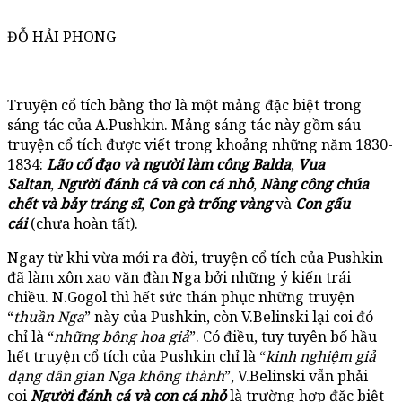
ĐỖ HẢI PHONG
Truyện cổ tích bằng thơ là một mảng đặc biệt trong
sáng tác của A.Pushkin. Mảng sáng tác này gồm sáu
truyện cổ tích được viết trong khoảng những năm 1830-
1834:
Lão cố đạo và người làm công Balda
,
Vua
Saltan
,
Người đánh cá và con cá nhỏ
,
Nàng công chúa
chết và bảy tráng sĩ
,
Con gà trống vàng
và
Con gấu
cái
(chưa hoàn tất).
Ngay từ khi vừa mới ra đời, truyện cổ tích của Pushkin
đã làm xôn xao văn đàn Nga bởi những ý kiến trái
chiều. N.Gogol thì hết sức thán phục những truyện
“
thuần Nga
” này của Pushkin, còn V.Belinski lại coi đó
chỉ là “
những bông hoa giả
”. Có điều, tuy tuyên bố hầu
hết truyện cổ tích của Pushkin chỉ là “
kinh nghiệm giả
dạng dân gian Nga không thành
”, V.Belinski vẫn phải
coi
Người đánh cá và con cá nhỏ
là trường hợp đặc biệt