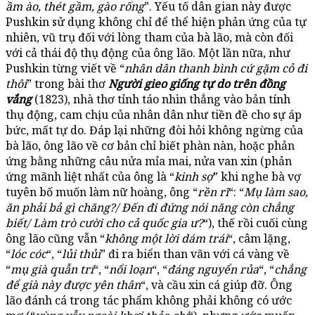
ầm ào, thét gầm, gào rống
”. Yếu tố dân gian này được
Pushkin sử dụng không chỉ để thể hiện phản ứng của tự
nhiên, vũ trụ đối với lòng tham của bà lão, mà còn đối
với cả thái độ thụ động của ông lão. Một lần nữa, như
Pushkin từng viết về “
nhân dân thanh bình cứ gặm cỏ đi
thôi
” trong bài thơ
Người gieo giống tự do trên đồng
vắng
(1823), nhà thơ tỉnh táo nhìn thẳng vào bản tính
thụ động, cam chịu của nhân dân như tiền đề cho sự áp
bức, mất tự do. Đáp lại những đòi hỏi không ngừng của
bà lão, ông lão về cơ bản chỉ biết phàn nàn, hoặc phản
ứng bằng những câu nửa mỉa mai, nửa van xin (phản
ứng mãnh liệt nhất của ông là “
kinh sợ
” khi nghe bà vợ
tuyên bố muốn làm nữ hoàng, ông “
rền rĩ
“: “
Mụ làm sao,
ăn phải bả gì chăng?/ Đến đi đứng nói năng còn chẳng
biết/ Làm trò cười cho cả quốc gia ư?
“), thế rồi cuối cùng
ông lão cũng vẫn “
không một lời dám trái
“, câm lặng,
“
lóc cóc
“, “
lủi thủi
” đi ra biển than vãn với cá vàng về
“
mụ già quẫn trí
“, “
nổi loạn
“, “
đáng nguyển rủa
“, “
chẳng
để già này được yên thân
“, và cầu xin cá giúp đỡ. Ông
lão đánh cá trong tác phẩm không phải không có ước