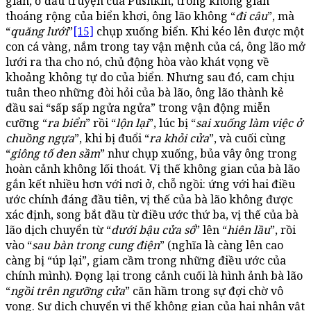
gian, ở đầu truyện của Pushkin, trong không gian
thoáng rộng của biển khơi, ông lão không “
đi câu
”, mà
“
quăng lưới
”
[15]
chụp xuống biển. Khi kéo lên được một
con cá vàng, nắm trong tay vận mệnh của cá, ông lão mở
lưới ra tha cho nó, chủ động hòa vào khát vọng về
khoảng không tự do của biển. Nhưng sau đó, cam chịu
tuân theo những đòi hỏi của bà lão, ông lão thành kẻ
đầu sai “sấp sấp ngửa ngửa” trong vận động miễn
cưỡng “
ra biển
” rồi “
lộn lại
”, lúc bị “
sai xuống làm việc ở
chuồng ngựa
”, khi bị đuổi “
ra khỏi cửa
”, và cuối cùng
“
giông tố đen sầm
” như chụp xuống, bủa vây ông trong
hoàn cảnh không lối thoát. Vị thế không gian của bà lão
gắn kết nhiều hơn với nơi ở, chỗ ngồi: ứng với hai điều
ước chính đáng đầu tiên, vị thế của bà lão không được
xác định, song bắt đầu từ điều ước thứ ba, vị thế của bà
lão dịch chuyển từ “
dưới bậu cửa sổ
” lên “
hiên lầu
”, rồi
vào “
sau bàn trong cung điện
” (nghĩa là càng lên cao
càng bị “úp lại”, giam cầm trong những điều ước của
chính mình). Đọng lại trong cảnh cuối là hình ảnh bà lão
“
ngồi trên ngưỡng cửa
” căn hầm trong sự đợi chờ vô
vọng. Sự dịch chuyển vị thế không gian của hai nhân vật