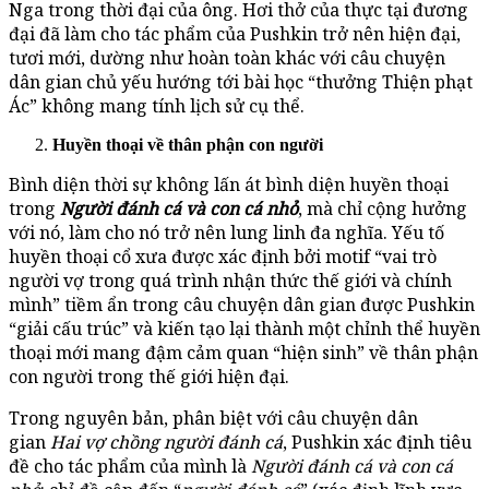
Nga trong thời đại của ông. Hơi thở của thực tại đương
đại đã làm cho tác phẩm của Pushkin trở nên hiện đại,
tươi mới, dường như hoàn toàn khác với câu chuyện
dân gian chủ yếu hướng tới bài học “thưởng Thiện phạt
Ác” không mang tính lịch sử cụ thể.
Huyền thoại về thân phận con người
Bình diện thời sự không lấn át bình diện huyền thoại
trong
Người đánh cá và con cá nhỏ
, mà chỉ cộng hưởng
với nó, làm cho nó trở nên lung linh đa nghĩa. Yếu tố
huyền thoại cổ xưa được xác định bởi motif “vai trò
người vợ trong quá trình nhận thức thế giới và chính
mình” tiềm ẩn trong câu chuyện dân gian được Pushkin
“giải cấu trúc” và kiến tạo lại thành một chỉnh thể huyền
thoại mới mang đậm cảm quan “hiện sinh” về thân phận
con người trong thế giới hiện đại.
Trong nguyên bản, phân biệt với câu chuyện dân
gian
Hai vợ chồng người đánh cá
, Pushkin xác định tiêu
đề cho tác phẩm của mình là
Người đánh cá và con cá