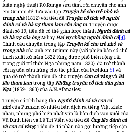
luận nghệ thuật P.0.Runge sưu tầm, rồi chuyển cho anh
em Grimm để đưa vào tập
Truyện kể cho trẻ nhỏ và
trong nhà
(1812) với tiêu đề
Truyện cổ tích về người
đánh cá và bà vợ tham lam của ông ta
. Truyện được
đánh số 19, tiêu đề có thể giản lược thành
Người đánh cá
và bà vợ của ông ta
hay
Hai vợ chồng người đánh cá
[4]
.
Chính câu chuyện trong tập
Truyện kể cho trẻ nhỏ và
trong nhà
của anh em Grimm này (với phiên bản có chú
thích xuất xứ năm 1822 từng được phổ biến rộng rãi
trong giới trí thức Nga những năm 1820) đã trở thành
cội nguồn cảm hứng cho tác phẩm của Pushkin
[5]
và
qua đó trở thành tiền đề cho truyện
Con cá vàng
và
Bà
lão tham lam
trong tập
Những truyện cổ tích dân gian
Nga
(1859-1863) của A.N.Afanasiev.
Truyện cổ tích bằng thơ
Người đánh cá và con cá
nhỏ
của Pushkin có nhiều bản dịch ra tiếng Việt khác
nhau, nhưng phổ biến nhất vẫn là bản dịch văn xuôi của
Vũ Đình Liên và Lê Trí Viễn với tiêu đề
Ông lão đánh cá
và con cá vàng
. Tiêu đề đó phần nào gợi hướng tiếp cận