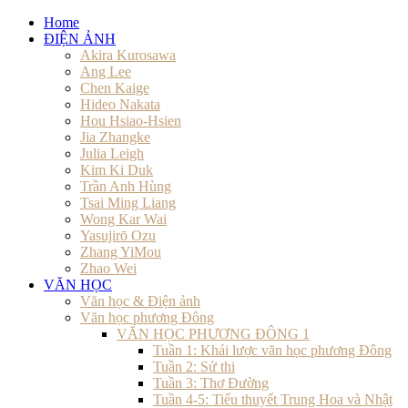
Home
ĐIỆN ẢNH
Akira Kurosawa
Ang Lee
Chen Kaige
Hideo Nakata
Hou Hsiao-Hsien
Jia Zhangke
Julia Leigh
Kim Ki Duk
Trần Anh Hùng
Tsai Ming Liang
Wong Kar Wai
Yasujirō Ozu
Zhang YiMou
Zhao Wei
VĂN HỌC
Văn học & Điện ảnh
Văn học phương Đông
VĂN HỌC PHƯƠNG ĐÔNG 1
Tuần 1: Khái lược văn học phương Đông
Tuần 2: Sử thi
Tuần 3: Thơ Đường
Tuần 4-5: Tiểu thuyết Trung Hoa và Nhật