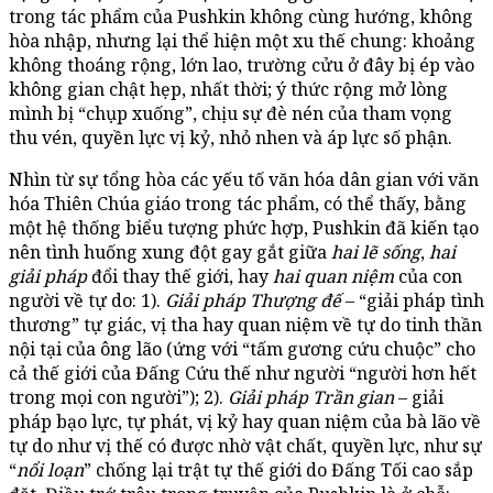
trong tác phẩm của Pushkin không cùng hướng, không
hòa nhập, nhưng lại thể hiện một xu thế chung: khoảng
không thoáng rộng, lớn lao, trường cửu ở đây bị ép vào
không gian chật hẹp, nhất thời; ý thức rộng mở lòng
mình bị “chụp xuống”, chịu sự đè nén của tham vọng
thu vén, quyền lực vị kỷ, nhỏ nhen và áp lực số phận.
Nhìn từ sự tổng hòa các yếu tố văn hóa dân gian với văn
hóa Thiên Chúa giáo trong tác phẩm, có thể thấy, bằng
một hệ thống biểu tượng phức hợp, Pushkin đã kiến tạo
nên tình huống xung đột gay gắt giữa
hai lẽ sống
,
hai
giải pháp
đổi thay thế giới, hay
hai quan niệm
của con
người về tự do: 1).
Giải pháp Thượng đế
– “giải pháp tình
thương” tự giác, vị tha hay quan niệm về tự do tinh thần
nội tại của ông lão (ứng với “tấm gương cứu chuộc” cho
cả thế giới của Đấng Cứu thế như người “người hơn hết
trong mọi con người”); 2).
Giải pháp Trần gian
– giải
pháp bạo lực, tự phát, vị kỷ hay quan niệm của bà lão về
tự do như vị thế có được nhờ vật chất, quyền lực, như sự
“
nổi loạn
” chống lại trật tự thế giới do Đấng Tối cao sắp