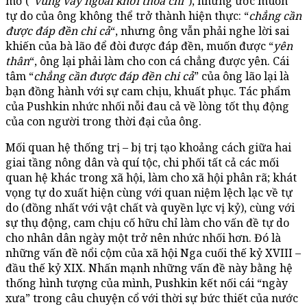
mơ (“
vùng vẫy ngoài khơi thỏa chí
“), nhưng ước muốn
tự do của ông không thể trở thành hiện thực: “
chẳng cần
được đáp đền chi cả
“, nhưng ông vẫn phải nghe lời sai
khiến của bà lão để đòi được đáp đền, muốn được “
yên
thân
“, ông lại phải làm cho con cá chẳng được yên. Cái
tâm “
chẳng cần được đáp đền chi cả
” của ông lão lại là
bạn đồng hành với sự cam chịu, khuất phục. Tác phẩm
của Pushkin nhức nhối nỗi đau cả về lòng tốt thụ động
của con người trong thời đại của ông.
Mối quan hệ thống trị – bị trị tạo khoảng cách giữa hai
giai tầng nông dân và quí tộc, chi phối tất cả các mối
quan hệ khác trong xã hội, làm cho xã hội phân rã; khát
vọng tự do xuất hiện cùng với quan niệm lệch lạc về tự
do (đồng nhất với vật chất và quyền lực vị kỷ), cùng với
sự thụ động, cam chịu cố hữu chỉ làm cho vấn đề tự do
cho nhân dân ngày một trở nên nhức nhối hơn. Đó là
những vấn đề nổi cộm của xã hội Nga cuối thế kỷ XVIII –
đầu thế kỷ XIX. Nhấn mạnh những vấn đề này bằng hệ
thống hình tượng của mình, Pushkin kết nối cái “ngày
xưa” trong câu chuyện cổ với thời sự bức thiết của nước