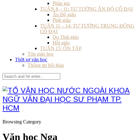
Pháp gia
TUẦN 8 – 11: TƯ TƯỞNG ẤN ĐỘ CỔ ĐẠI
Ấn Độ giáo
Phật giáo
TUẦN 11 – 14: TƯ TƯỞNG TRUNG ĐÔNG
CỔ ĐẠI
Do Thái giáo
Hồi giáo
TUẦN 15: ÔN TẬP
Tôn giáo học
Thời sự văn học
Thông tin hội thảo
Browsing Category
Văn học Nga