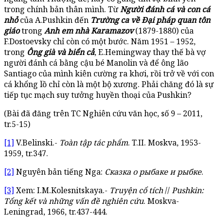
trong chính bản thân mình. Từ
Người đánh cá và con cá
nhỏ
của A.Pushkin đến
Trường ca về Đại pháp quan tôn
giáo
trong
Anh em nhà Karamazov
(1879-1880) của
F.Dostoevsky chỉ còn có một bước. Năm 1951 – 1952,
trong
Ông già và biển cả
, E.Hemingway thay thế bà vợ
người đánh cá bằng cậu bé Manolin và để ông lão
Santiago của mình kiên cường ra khơi, rồi trở về với con
cá khổng lồ chỉ còn là một bộ xương. Phải chăng đó là sự
tiếp tục mạch suy tưởng huyền thoại của Pushkin?
(Bài đã đăng trên TC Nghiên cứu văn học, số 9 – 2011,
tr.5-15)
[1]
V.Belinski.-
Toàn tập tác phẩm
. T.II. Moskva, 1953-
1959, tr.347.
[2]
Nguyên bản tiếng Nga:
Сказка о рыбаке и рыбке
.
[3]
Xem: I.M.Kolesnitskaya.-
Truyện cổ tích
//
Pushkin:
Tổng kết và những vấn đề nghiên cứu
. Moskva-
Leningrad, 1966, tr.437-444.