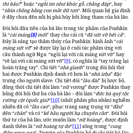
thì bảo?
” hoặc “
ngồi im như khúc gỗ, chẳng đáp
“, hay
“
nhìn chồng bằng con mắt dữ tợn
“. Mối quan hệ gia đình
ở đây chưa đến nỗi bị phá hủy bởi lòng tham của bà lão.
Đòi hỏi đầu tiên của bà lão trong tác phẩm của Pushkin
là “
cái máng
[8]
mới
” thay cho cái cũ “
đã sứt vỡ hết cả
“.
Đây là sáng tạo thâm thúy của Pushkin: hình ảnh “
cái
máng sứt vỡ
” sẽ được láy lại ở cuối tác phẩm ứng với
câu thành ngữ Nga: “ngồi lại với cái máng sứt vỡ” hay
“về lại với cái máng sứt vỡ”
[9]
, có nghĩa là “tay trắng lại
hoàn trắng tay”. Chi tiết “
nhà gianh
” trong đòi hỏi thứ
hai được Pushkin định danh rõ hơn là “
nhà izba
” đặc
trưng cho người slave. Chi tiết đòi “
lâu đài
” bị lược bỏ,
đồng thời chi tiết đòi làm “
nữ vương
” được Pushkin thay
bằng đòi hỏi thứ ba của bà lão – đòi làm “
đức bà quý tộc
rường cột (quốc gia)
“
[10]
(nhất phẩm phu nhân) nghiễm
nhiên đã có “
lầu cao
“, phục trang sang trọng từ “
đầu
”
đến “
chân
” và có “
kẻ hầu người hạ chuyên cần
“. Đòi hỏi
thứ tư của bà lão, ước muốn làm “
nữ hoàng
“, được định
danh thêm là “
nữ hoàng tự do
“
[11]
sống trong “
cung
điện nguy nga
“. Truyện của Pushkin bỏ đi chi tiết bà lão