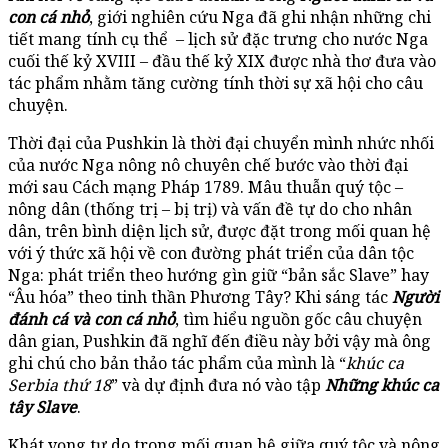
con cá nhỏ
, giới nghiên cứu Nga đã ghi nhận những chi
tiết mang tính cụ thể – lịch sử đặc trưng cho nước Nga
cuối thế kỷ XVIII – đầu thế kỷ XIX được nhà thơ đưa vào
tác phẩm nhằm tăng cường tính thời sự xã hội cho câu
chuyện.
Thời đại của Pushkin là thời đại chuyển mình nhức nhối
của nước Nga nông nô chuyên chế bước vào thời đại
mới sau Cách mạng Pháp 1789. Mâu thuẫn quý tộc –
nông dân (thống trị – bị trị) và vấn đề tự do cho nhân
dân, trên bình diện lịch sử, được đặt trong mối quan hệ
với ý thức xã hội về con đường phát triển của dân tộc
Nga: phát triển theo hướng gìn giữ “bản sắc Slave” hay
“Âu hóa” theo tinh thần Phương Tây? Khi sáng tác
Người
đánh cá và con cá nhỏ
, tìm hiểu nguồn gốc câu chuyện
dân gian, Pushkin đã nghĩ đến điều này bởi vậy mà ông
ghi chú cho bản thảo tác phẩm của mình là “
khúc ca
Serbia thứ 18
” và dự định đưa nó vào tập
Những khúc ca
tây Slave
.
Khát vọng tự do trong mối quan hệ giữa quý tộc và nông