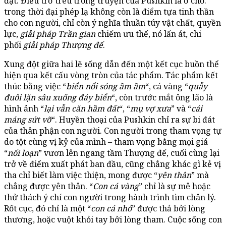
đặt. Điều trớ trêu trong truyện của Pushkin là ở chỗ:
trong thời đại phép lạ không còn là điểm tựa tinh thần
cho con người, chỉ còn ý nghĩa thuần túy vật chất, quyền
lực,
giải pháp Trần gian
chiếm ưu thế, nó lấn át, chi
phối
giải pháp Thượng đế
.
Xung đột giữa hai lẽ sống dẫn đến một kết cục buồn thể
hiện qua kết cấu vòng tròn của tác phẩm. Tác phẩm kết
thúc bằng việc “
biển nổi sóng ầm ầm
“, cá vàng “
quẫy
đuôi lặn sâu xuống đáy biển
“, còn trước mắt ông lão là
hình ảnh “
lại vẫn căn hầm đất
“, “
mụ vợ xưa
” và “
cái
máng sứt vỡ
“. Huyền thoại của Pushkin chỉ ra sự bi đát
của thân phận con người. Con người trong tham vọng tự
do tột cùng vị kỷ của mình – tham vọng bằng mọi giá
“
nổi loạn
” vươn lên ngang tầm Thượng đế, cuối cùng lại
trở về điểm xuất phát ban đầu, cũng chẳng khác gì kẻ vị
tha chỉ biết làm việc thiện, mong được “
yên thân
” mà
chẳng được yên thân. “
Con cá vàng
” chỉ là sự mê hoặc
thử thách ý chí con người trong hành trình tìm chân lý.
Rốt cục, đó chỉ là một “
con cá nhỏ
” được thả bởi lòng
thương, hoặc vuột khỏi tay bởi lòng tham. Cuộc sống con