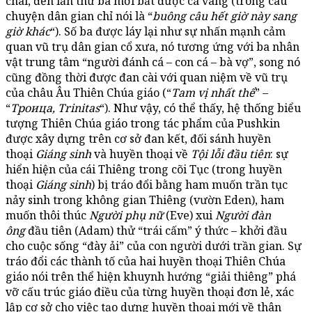
chài, đến lần thứ ba mới bắt được cá vàng (trong câu
chuyện dân gian chỉ nói là “
buông câu hết giờ này sang
giờ khác
“). Số ba được láy lại như sự nhấn mạnh cảm
quan vũ trụ dân gian cổ xưa, nó tương ứng với ba nhân
vật trung tâm “người đánh cá – con cá – bà vợ”, song nó
cũng đồng thời được đan cài với quan niệm về vũ trụ
của châu Âu Thiên Chúa giáo (“
Tam vị nhất thể
” –
“
Троица, Trinitas
“). Như vậy, có thể thấy, hệ thống biểu
tượng Thiên Chúa giáo trong tác phẩm của Pushkin
được xây dựng trên cơ sở đan kết, đối sánh huyền
thoại
Giáng sinh
và huyền thoại về
Tội lỗi đầu tiên
: sự
hiển hiện của cái Thiêng trong cõi Tục (trong huyền
thoại
Giáng sinh
) bị tráo đổi bằng ham muốn trần tục
nảy sinh trong không gian Thiêng (vườn Eden), ham
muốn thôi thúc
Người phụ nữ
(Eve) xui
Người đàn
ông
đầu tiên (Adam) thử “trái cấm” ý thức – khởi đầu
cho cuộc sống “đày ải” của con người dưới trần gian. Sự
tráo đổi các thành tố của hai huyền thoại Thiên Chúa
giáo nói trên thể hiện khuynh hướng “giải thiêng” phá
vỡ cấu trúc giáo điều của từng huyền thoại đơn lẻ, xác
lập cơ sở cho việc tạo dựng huyền thoại mới về thân