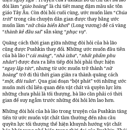
đòi làm “
giáo hoàng
” là chi tiết mang đậm mầu sắc tôn
giáo Tây Âu. Còn đòi hỏi cuối cùng, ước muốn làm “
Chúa
trời
” trong câu chuyện dân gian được thay bằng ước
muốn làm “
nữ chúa biển khơi
” (Long vương) để cá vàng
“
thành kẻ đầu sai
” sẵn sàng “
phục vụ
“.
Quãng cách thời gian giữa những đòi hỏi của bà lão
cũng được Pushkin thay đổi. Những ước muốn đầu tiên
của bà lão (“
cái máng
“, “
nhà izba
“, “
nhất phẩm phu
nhân
“) được đưa ra liên tiếp đòi hỏi phải thực hiện
“
ngay lập tức
“, nhưng từ ước muốn trở thành “
nữ
hoàng
” trở đi thì thời gian giãn ra thành quãng cách
“
một, đôi tuần
“. Qua giai đoạn “bột phát” với những ước
muốn mới chỉ liên quan đến vật chất và quyền lực lớn
những chưa phải là tối thượng, bà lão cần phải có thời
gian để suy ngẫm trước những đòi hỏi lớn lao hơn.
Những đòi hỏi của bà lão trong truyện của Pushkin tăng
tiến từ ước muốn vật chất tầm thường đến nhu cầu
quyền lực tối thượng thể hiện khuynh hướng vật chất