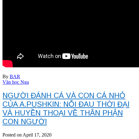
By
BAR
Văn học Nga
NGƯỜI ĐÁNH CÁ VÀ CON CÁ NHỎ
CỦA A.PUSHKIN: NỖI ĐAU THỜI ĐẠI
VÀ HUYỀN THOẠI VỀ THÂN PHẬN
CON NGƯỜI
Posted on April 17, 2020