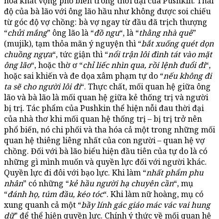
hóa khát vọng phổ biến trong thời đại của Pushkin. Thái
độ của bà lão với ông lão hầu như không được soi chiếu
từ góc độ vợ chồng: bà vợ ngay từ đầu đã trịch thượng
“
chửi mắng
” ông lão là “
đồ ngu
“, là “
thằng nhà quê
”
(mujik), tạm thỏa mãn ý nguyện thì “
bắt xuống quét dọn
chuồng ngựa
“, tức giận thì “
nổi trận lôi đình tát vào mặt
ông lão
“, hoặc thờ ơ “
chỉ liếc nhìn qua, rồi lệnh đuổi đi
“,
hoặc sai khiến và đe dọa xâm phạm tự do “
nếu không đi
ta sẽ cho người lôi đi
“. Thực chất, mối quan hệ giữa ông
lão và bà lão là mối quan hệ giữa kẻ thống trị và người
bị trị. Tác phẩm của Pushkin thể hiện nỗi đau thời đại
của nhà thơ khi mối quan hệ thống trị – bị trị trở nên
phổ biến, nó chi phối và tha hóa cả một trong những mối
quan hệ thiêng liêng nhất của con người – quan hệ vợ
chồng. Đối với bà lão biểu hiện đầu tiên của tự do là có
những gì mình muốn và quyền lực đối với người khác.
Quyền lực đi đôi với bạo lực. Khi làm “
nhất phẩm phu
nhân
” có những “
kẻ hầu người hạ chuyên cần
“, mụ
“
đánh họ, túm đầu, kéo tóc
“. Khi làm nữ hoàng, mụ có
xung quanh cả một “
bầy lính gác giáo mác vác vai hung
dữ
” để thể hiện quyền lực. Chính ý thức về mối quan hệ