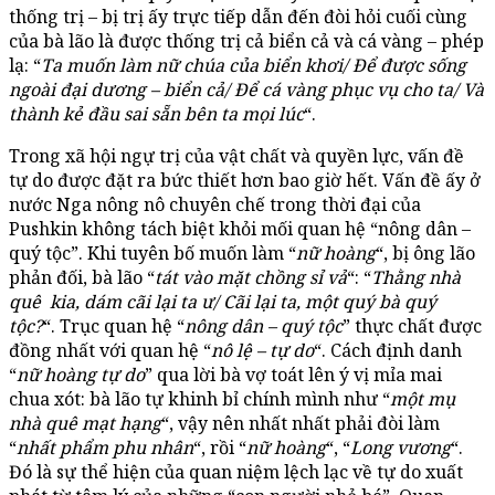
thống trị – bị trị ấy trực tiếp dẫn đến đòi hỏi cuối cùng
của bà lão là được thống trị cả biển cả và cá vàng – phép
lạ: “
Ta muốn làm nữ chúa của biển khơi/ Để được sống
ngoài đại dương – biển cả/ Để cá vàng phục vụ cho ta/ Và
thành kẻ đầu sai sẵn bên ta mọi lúc
“.
Trong xã hội ngự trị của vật chất và quyền lực, vấn đề
tự do được đặt ra bức thiết hơn bao giờ hết. Vấn đề ấy ở
nước Nga nông nô chuyên chế trong thời đại của
Pushkin không tách biệt khỏi mối quan hệ “nông dân –
quý tộc”. Khi tuyên bố muốn làm “
nữ hoàng
“, bị ông lão
phản đối, bà lão “
tát vào mặt chồng sỉ vả
“: “
Thằng nhà
quê kia, dám cãi lại ta ư/ Cãi lại ta, một quý bà quý
tộc?
“. Trục quan hệ “
nông dân – quý tộc
” thực chất được
đồng nhất với quan hệ “
nô lệ – tự do
“. Cách định danh
“
nữ hoàng tự do
” qua lời bà vợ toát lên ý vị mỉa mai
chua xót: bà lão tự khinh bỉ chính mình như “
một mụ
nhà quê mạt hạng
“, vậy nên nhất nhất phải đòi làm
“
nhất phẩm phu nhân
“, rồi “
nữ hoàng
“, “
Long vương
“.
Đó là sự thể hiện của quan niệm lệch lạc về tự do xuất