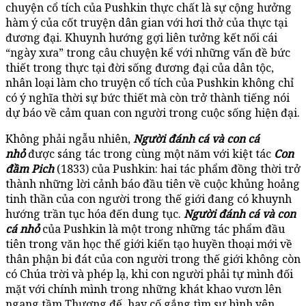
chuyện cổ tích của Pushkin thực chất là sự cộng hưởng
hàm ý của cốt truyện dân gian với hơi thở của thực tại
đương đại. Khuynh hướng gợi liên tưởng kết nối cái
“ngày xưa” trong câu chuyện kể với những vấn đề bức
thiết trong thực tại đời sống đương đại của dân tộc,
nhân loại làm cho truyện cổ tích của Pushkin không chỉ
có ý nghĩa thời sự bức thiết mà còn trở thành tiếng nói
dự báo về cảm quan con người trong cuộc sống hiện đại.
Không phải ngẫu nhiên,
Người đánh cá và con cá
nhỏ
được sáng tác trong cùng một năm với kiệt tác
Con
đầm Pich
(1833) của Pushkin: hai tác phẩm đồng thời trở
thành những lời cảnh báo đầu tiên về cuộc khủng hoảng
tinh thần của con người trong thế giới đang có khuynh
hướng trần tục hóa đến dung tục.
Người đánh cá và con
cá nhỏ
của Pushkin là một trong những tác phẩm đầu
tiên trong văn học thế giới kiến tạo huyền thoại mới về
thân phận bi đát của con người trong thế giới không còn
có Chúa trời và phép lạ, khi con người phải tự mình đối
mặt với chính mình trong những khát khao vươn lên
ngang tầm Thượng đế, hay cố gắng tìm sự bình yên