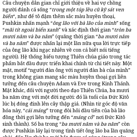
Câu chuyện dân gian chỉ giới thiệu về hai vợ chồng
người đánh cá sống “
trong một túp lều cũ kỹ sát ven
biển
“, như để tô đậm thêm sắc màu huyền thoại,
Pushkin nhấn mạnh “
ông lão với bà lão của mình
” sống
“
mãi tít ngoài biển xanh
” và xác định thời gian “
tròn ba
mươi năm và ba năm
” (quãng thời gian “
ba mươi năm
và ba năm
” được nhấn lại một lần nữa qua lời trực tiếp
của ông lão khi ngạc nhiên về con cá biết nói tiếng
người). Hệ thống biểu tượng Thiên chúa giáo trong tác
phẩm bắt đầu được triển khai chính từ chi tiết này. Một
mặt, motif “người đàn ông với người đàn bà của mình”
trong không gian mang sắc màu huyền thoại gợi liên
tưởng đến câu chuyện Adam và Eve trong Kinh Thánh.
Mặt khác, đối với người theo đạo Thiên Chúa, ba mươi
ba năm ứng với một đời người: đó là tuổi của Đức Kitô
lúc bị đóng đinh lên cây thập giá. (Nhìn từ góc độ văn
hóa này, “
cái máng
” trong đòi hỏi đầu tiên của bà lão
đồng thời gợi liên tưởng đến “
máng cỏ
” nơi Đức Kitô
sinh thành). Số ba trong “
ba mươi năm và ba năm
” còn
được Pushkin láy lại trong tình tiết ông lão ba lần quăng