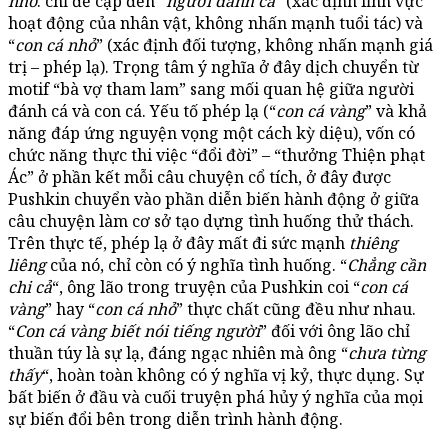
nhỏ
: chỉ đề cập đến “
người đánh cá
” (xác định lĩnh vực
hoạt động của nhân vật, không nhấn mạnh tuổi tác) và
“
con cá nhỏ
” (xác định đối tượng, không nhấn mạnh giá
trị – phép lạ). Trọng tâm ý nghĩa ở đây dịch chuyển từ
motif “bà vợ tham lam” sang mối quan hệ giữa người
đánh cá và con cá. Yếu tố phép lạ (“
con cá vàng
” và khả
năng đáp ứng nguyện vọng một cách kỳ diệu), vốn có
chức năng thực thi việc “đổi đời” – “thưởng Thiện phạt
Ác” ở phần kết mỗi câu chuyện cổ tích, ở đây được
Pushkin chuyển vào phần diễn biến hành động ở giữa
câu chuyện làm cơ sở tạo dựng tình huống thử thách.
Trên thực tế, phép lạ ở đây mất đi sức mạnh
thiêng
liêng
của nó, chỉ còn có ý nghĩa tình huống. “
Chẳng cần
chi cả
“, ông lão trong truyện của Pushkin coi “
con cá
vàng
” hay “
con cá nhỏ
” thực chất cũng đều như nhau.
“
Con cá vàng biết nói tiếng người
” đối với ông lão chỉ
thuần túy là sự lạ, đáng ngạc nhiên mà ông “
chưa từng
thấy
“, hoàn toàn không có ý nghĩa vị kỷ, thực dụng. Sự
bất biến ở đầu và cuối truyện phá hủy ý nghĩa của mọi
sự biến đổi bên trong diễn trình hành động.