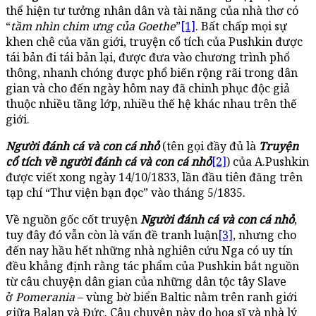
thể hiện tư tưởng nhân dân và tài năng của nhà thơ có
“
tầm nhìn chim ưng của Goethe
”
[1]
. Bất chấp mọi sự
khen chê của văn giới, truyện cổ tích của Pushkin được
tái bản đi tái bản lại, được đưa vào chương trình phổ
thông, nhanh chóng được phổ biến rộng rãi trong dân
gian và cho đến ngày hôm nay đã chinh phục độc giả
thuộc nhiều tầng lớp, nhiều thế hệ khác nhau trên thế
giới.
Người đánh cá và con cá nhỏ
(tên gọi đầy đủ là
Truyện
cổ tích về người đánh cá và con cá nhỏ
[2]
) của A.Pushkin
được viết xong ngày 14/10/1833, lần đầu tiên đăng trên
tạp chí “Thư viện bạn đọc” vào tháng 5/1835.
Về nguồn gốc cốt truyện
Người đánh cá và con cá nhỏ
,
tuy đây đó vẫn còn là vấn đề tranh luận
[3]
, nhưng cho
đến nay hầu hết những nhà nghiên cứu Nga có uy tín
đều khẳng định rằng tác phẩm của Pushkin bắt nguồn
từ câu chuyện dân gian của những dân tộc tây Slave
ở
Pomerania
– vùng bờ biển Baltic nằm trên ranh giới
giữa Balan và Đức. Câu chuyện này do họa sĩ và nhà lý