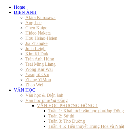
Home
ĐIỆN ẢNH
Akira Kurosawa
Ang Lee
Chen Kaige
Hideo Nakata
Hou Hsiao-Hsien
Jia Zhangke
Julia Leigh
Kim Ki Duk
Trần Anh Hùng
Tsai Ming Liang
Wong Kar Wai
Yasujirō Ozu
Zhang YiMou
Zhao Wei
VĂN HỌC
Văn học & Điện ảnh
Văn học phương Đông
VĂN HỌC PHƯƠNG ĐÔNG 1
Tuần 1: Khái lược văn học phương Đông
Tuần 2: Sử thi
Tuần 3: Thơ Đường
Tuần 4-5: Tiểu thuyết Trung Hoa và Nhật