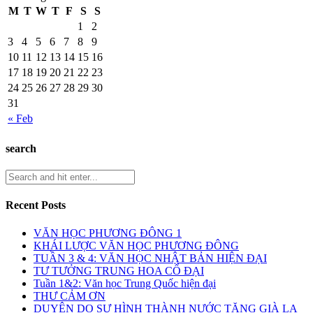
M
T
W
T
F
S
S
1
2
3
4
5
6
7
8
9
10
11
12
13
14
15
16
17
18
19
20
21
22
23
24
25
26
27
28
29
30
31
« Feb
search
Recent Posts
VĂN HỌC PHƯƠNG ĐÔNG 1
KHÁI LƯỢC VĂN HỌC PHƯƠNG ĐÔNG
TUẦN 3 & 4: VĂN HỌC NHẬT BẢN HIỆN ĐẠI
TƯ TƯỞNG TRUNG HOA CỔ ĐẠI
Tuần 1&2: Văn học Trung Quốc hiện đại
THƯ CẢM ƠN
DUYÊN DO SỰ HÌNH THÀNH NƯỚC TĂNG GIÀ LA