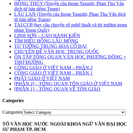
HỒNG THỦY (Truyện của Inoue Yasushi; Phan Thu Vân
dịch từ bản tiếng Trung)
LÂU LAN (Truyện của Inoue Yasushi; Phan Thu Vân dịch
từ bản tiếng Trung)
TAI CỤP (hay câu chuyện về nghệ thuật và thị trường trong
phim Trung Quốc)
LINH SƠN – CAO HÀNH KIỆN
TÌM HIỂU HỒNG LÂU MỘNG
TƯ TƯỞNG TRUNG HOA CỔ ĐẠI
CHUYÊN ĐỀ VĂN HỌC TRUNG QUỐC
ÔN TẬP TỔNG QUAN VĂN HỌC PHƯƠNG ĐÔNG +
THƠ ĐƯỜNG
CÔNG GIÁO Ở VIỆT NAM – PHẦN 2
CÔNG GIÁO Ở VIỆT NAM – PHẦN 1
PHẬT GIÁO Ở VIỆT NAM
[PHẦN 2] – TỔNG QUAN TÔN GIÁO Ở VIỆT NAM
[PHẦN 1] – TỔNG QUAN VỀ TÔN GIÁO
Categories
Categories
TỔ VĂN HỌC NƯỚC NGOÀI KHOA NGỮ VĂN ĐẠI HỌC
SƯ PHẠM TP. HCM