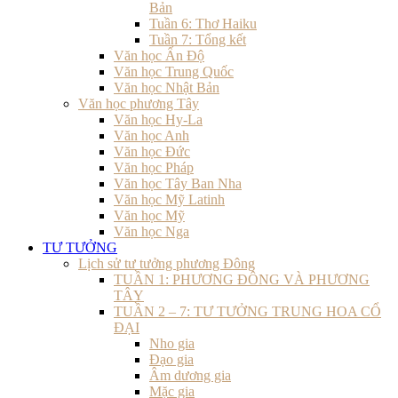
Bản
Tuần 6: Thơ Haiku
Tuần 7: Tổng kết
Văn học Ấn Độ
Văn học Trung Quốc
Văn học Nhật Bản
Văn học phương Tây
Văn học Hy-La
Văn học Anh
Văn học Đức
Văn học Pháp
Văn học Tây Ban Nha
Văn học Mỹ Latinh
Văn học Mỹ
Văn học Nga
TƯ TƯỞNG
Lịch sử tư tưởng phương Đông
TUẦN 1: PHƯƠNG ĐÔNG VÀ PHƯƠNG
TÂY
TUẦN 2 – 7: TƯ TƯỞNG TRUNG HOA CỔ
ĐẠI
Nho gia
Đạo gia
Âm dương gia
Mặc gia