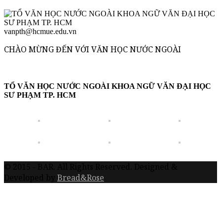
vanpth@hcmue.edu.vn
CHÀO MỪNG ĐẾN VỚI VĂN HỌC NƯỚC NGOÀI
TỔ VĂN HỌC NƯỚC NGOÀI KHOA NGỮ VĂN ĐẠI HỌC
SƯ PHẠM TP. HCM
© 2015 - BAR. All Rights Reserved. Designed &
Developed by
Bread&Rose