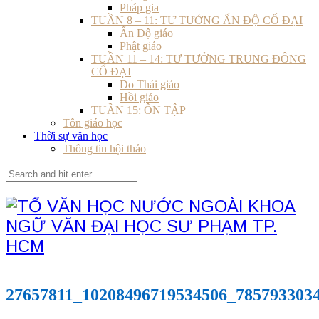
Pháp gia
TUẦN 8 – 11: TƯ TƯỞNG ẤN ĐỘ CỔ ĐẠI
Ấn Độ giáo
Phật giáo
TUẦN 11 – 14: TƯ TƯỞNG TRUNG ĐÔNG
CỔ ĐẠI
Do Thái giáo
Hồi giáo
TUẦN 15: ÔN TẬP
Tôn giáo học
Thời sự văn học
Thông tin hội thảo
27657811_10208496719534506_785793303