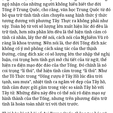
ngộ nhận của những người không hiểu biết thơ đời
Tống ở Trung Quốc, cho rằng, văn học Trung Quốc từ đó
bỏ qua trữ tình tình cảm chuyển sang hình thức ý thức
tương đương với phương Tây. Thực ra không phải như
vậy. Toàn bộ từ với số lượng lớn xuất hiện lúc đó đều là
trữ tình, hơn nữa phần lớn đều là thể hiện tình cảm có
tính cá nhân, lấy thơ để nói, cách nói của Nghiêm Vũ rõ
ràng là khoa trương. Nên nói là, thơ đời Tống đích xác
không cố ý mô phỏng cách sáng tác của thơ thịnh
Đường, cũng đích xác có số lượng lớn thơ nhập thế nghị
luận, coi trọng hơn tính gợi mở chi tiết của từ ngữ, thể
hiện ra diện mạo độc đáo của thơ Tống. Đó chính là nó
coi trọng “lí thú”, thể hiện tình cảm trong “lí thú”. Như
thơ Tô Thức trong “Uống rượu ở Tây Hồ lúc đầu trời
tạnh, sau mưa”, nhiệt tình ca ngâm vẻ đẹp của Tây hồ,
tình cảm được gửi gắm trong việc so sánh Tây hồ với
Tây tử. Những điều này đều có thể nói rõ diện mạo sự
hình thành của thơ Tống, nhưng trên phương diện trữ
tình là hoàn toàn nhất trí với thời trước.