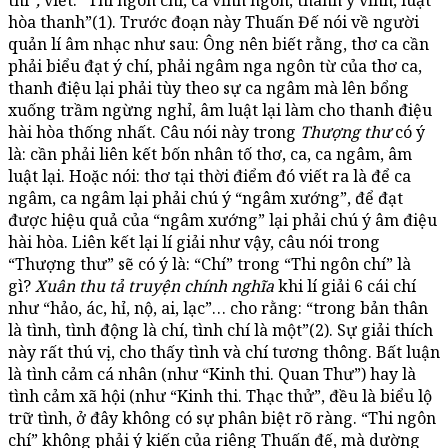
thi”
,
viết: “Thi ngôn chí, ca vĩnh ngôn, thanh y vĩnh, luật
hòa thanh”(1). Trước đoạn này Thuấn Đế nói về người
quản lí âm nhạc như sau: Ông nên biết rằng, thơ ca cần
phải biểu đạt ý chí, phải ngâm nga ngôn từ của thơ ca,
thanh điệu lại phải tùy theo sự ca ngâm mà lên bổng
xuống trầm ngừng nghỉ, âm luật lại làm cho thanh điệu
hài hòa thống nhất. Câu nói này trong
Thượng thư
có ý
là: cần phải liên kết bốn nhân tố thơ, ca, ca ngâm, âm
luật lại. Hoặc nói: thơ tại thời điểm đó viết ra là để ca
ngâm, ca ngâm lại phải chú ý “ngâm xướng”, để đạt
được hiệu quả của “ngâm xướng” lại phải chú ý âm điệu
hài hòa. Liên kết lại lí giải như vậy, câu nói trong
“Thượng thư” sẽ có ý là: “Chí” trong “Thi ngôn chí” là
gì?
Xuân thu tả truyện chính nghĩa
khi lí giải 6 cái chí
như “hảo, ác, hỉ, nộ, ai, lạc”… cho rằng: “trong bản thân
là tình, tình động là chí, tình chí là một”(2). Sự giải thích
này rất thú vị, cho thấy tình và chí tương thông. Bất luận
là tình cảm cá nhân (như “Kinh thi. Quan Thư”) hay là
tình cảm xã hội (như “Kinh thi. Thạc thử”, đều là biểu lộ
trữ tình, ở đây không có sự phân biệt rõ ràng. “Thi ngôn
chí” không phải ý kiến của riêng Thuấn đế, mà dường