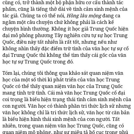
cũng có, trở thành một bộ phận hữu cơ cấu thành tác
phẩm, cũng là tiếng thở dài về tình cảm sinh mệnh của
tác giả. Chúng ta có thể nói,
Hồng lâu mộng
đang ca
ngâm một câu chuyện chứ không phải là cách kể
chuyện bình thường. Không ít học giả Trung Quốc hiện
đại mô phỏng phương Tây nghiên cứu tự sự học Trung
Quốc, điều này tất nhiên là rất tốt, nhưng nếu như
không nhìn thấy đặc điểm trữ tình của văn học tự sự cổ
đại Trung Quốc thì không thể tìm thấy cái gốc của văn
học tự sự Trung Quốc trong đó.
Tóm lại, chúng tôi thông qua khảo sát quan niệm văn
học của một số thời kì phát triển của văn học Trung
Quốc có thể thấy quan niệm văn học của Trung Quốc
mang tính trữ tình. Cái mà văn học Trung Quốc cổ đại
coi trọng là biểu hiện trạng thái tình cảm sinh mệnh của
con người. Văn học có thành phần tri thức lịch sử nhưng
văn học không chỉ là tri thức lịch sử, văn học từ căn bản
là biểu hiện hình thái sinh mệnh của con người. Tất
nhiên, trong quan niệm văn học Trung Quốc, cũng có
quan niệm mô phỏng, như sự miêu tả bố cục trong phú