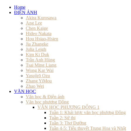
Home
ĐIỆN ẢNH
Akira Kurosawa
Ang Lee
Chen Kaige
Hideo Nakata
Hou Hsiao-Hsien
Jia Zhangke
Julia Leigh
Kim Ki Duk
Trần Anh Hùng
Tsai Ming Liang
Wong Kar Wai
Yasujirō Ozu
Zhang YiMou
Zhao Wei
VĂN HỌC
Văn học & Điện ảnh
Văn học phương Đông
VĂN HỌC PHƯƠNG ĐÔNG 1
Tuần 1: Khái lược văn học phương Đông
Tuần 2: Sử thi
Tuần 3: Thơ Đường
Tuần 4-5: Tiểu thuyết Trung Hoa và Nhật