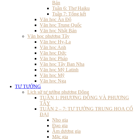
Bản
Tuần 6: Thơ Haiku
Tuần 7: Tổng kết
Văn học Ấn Độ
Văn học Trung Quốc
Văn học Nhật Bản
Văn học phương Tây
Văn học Hy-La
Văn học Anh
Văn học Đức
Văn học Pháp
Văn học Tây Ban Nha
Văn học Mỹ Latinh
Văn học Mỹ
Văn học Nga
TƯ TƯỞNG
Lịch sử tư tưởng phương Đông
TUẦN 1: PHƯƠNG ĐÔNG VÀ PHƯƠNG
TÂY
TUẦN 2 – 7: TƯ TƯỞNG TRUNG HOA CỔ
ĐẠI
Nho gia
Đạo gia
Âm dương gia
Mặc gia