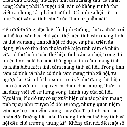
triều chủ trương thể hiện tình cảm mang tính cá nhân
cũng không phải là tuyệt đối, vẫn có không ít nhà thơ
viết ra những tác phẩm trữ tình. Có tính xã hội rất rõ
như “viết văn vì tình cảm” của “tâm tư phẫn uất”.
Đến đời Đường, đặc biệt là thịnh Đường, thơ ca được coi
là thể loại văn học chủ yếu, thể hiện tình cảm mang tính
cá thể và mang tính xã hội có được sự phát triển đa
dạng, vừa có thơ đơn thuần thể hiện tình cảm cá nhân
vừa có thơ hoàn toàn thể hiện tình cảm xã hội, trong đó
nhiều hơn cả là họ luôn thông qua tình cảm mang tính
cá nhân biểu hiện tình cảm mang tính xã hội. Trong tình
cảm có tính cá nhân có tình cảm mang tính xã hội, và
ngược lại. Các nhà thơ xem ra có vẻ như đang thể hiện
tình cảm với núi sông cây cỏ chim chóc, nhưng thực ra
lại đang viết về sự hưng vong, thịnh suy của xã hội.
Ngoài ra, lúc đó tuy có sự xuất hiện của tác phẩm mang
tính tự sự như truyền kì đời Đường, nhưng quan niệm
văn học trữ tình vẫn không thay đổi. Trữ tình của thi
nhân đời Đường bất luận là mang tính cá thể hay tính xã
hội đều chủ trương “hứng kí”. Không cần nói đến một số