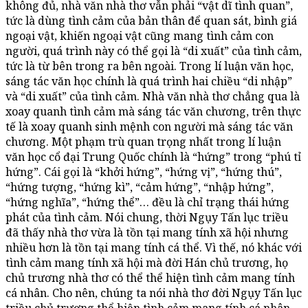
không đủ, nhà văn nhà thơ vẫn phải “vật dĩ tình quan”,
tức là dùng tình cảm của bản thân để quan sát, bình giá
ngoại vật, khiến ngoại vật cũng mang tình cảm con
người, quá trình này có thể gọi là “di xuất” của tình cảm,
tức là từ bên trong ra bên ngoài. Trong lí luận văn học,
sáng tác văn học chính là quá trình hai chiều “di nhập”
và “di xuất” của tình cảm. Nhà văn nhà thơ chẳng qua là
xoay quanh tình cảm mà sáng tác văn chương, trên thực
tế là xoay quanh sinh mệnh con người mà sáng tác văn
chương. Một phạm trù quan trọng nhất trong lí luận
văn học cổ đại Trung Quốc chính là “hứng” trong “phú tỉ
hứng”. Cái gọi là “khởi hứng”, “hứng vị”, “hứng thú”,
“hứng tượng, “hứng kì”, “cảm hứng”, “nhập hứng”,
“hứng nghĩa”, “hứng thể”… đều là chỉ trạng thái hứng
phát của tình cảm. Nói chung, thời Ngụy Tấn lục triều
đã thấy nhà thơ vừa là tồn tại mang tính xã hội nhưng
nhiều hơn là tồn tại mang tính cá thể. Vì thế, nó khác với
tình cảm mang tính xã hội mà đời Hán chủ trương, họ
chủ trương nhà thơ có thể thể hiện tình cảm mang tính
cá nhân. Cho nên, chúng ta nói nhà thơ đời Ngụy Tấn lục