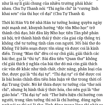
như là sự lí giải chung của nhiều trường phái khác
nhau. Chu Tự Thanh nói: “Thi ngôn chí” là “cương lĩnh
khai sơn” của thi học cổ đại” (Chu Tự Thanh 4).
Thời kì Hán Vũ Đế nhà Hán tư tưởng hoàng quyền ngày
một mạnh mẽ, khuynh hướng “độc tôn Nho học” trở
thành chủ đạo, bắt đầu lấy Nho học tiên Tần phê phán
xã hội, trở thành hình thái ý thức của giai cấp thống trị
khống chế tư tưởng tình cảm con người. 305 bài thơ do
Khổng Tử biên soạn được tôn sùng và được coi là kinh
điển. Trong “Mao thi” đều có sự chú giải, giải thích các
bài thơ, gọi là “thi tự”. Bài đầu tiên “Quan thư” không
chỉ giải thích ý nghĩa của bài thơ đó mà còn giải thích
các vấn đề khác như tính chất, chức năng, phân loại của
thơ, được gọi là “thi đại tự”. “Thi đại tự” có thể được coi
là bài hoàn chỉnh đầu tiên bàn luận về thơ trong thời cổ
đại Trung Quốc. Nó kế thừa được tư tưởng của “thơ nói
chí”, nhưng bị hình thái ý thức hóa, cho nên gọi là “thơ
giáo hóa”. “Thi đại tự” nói: “Thơ biểu hiện chí hướng con
người, trong tâm tưởng thì nó là chí hướng, dùng ngôn