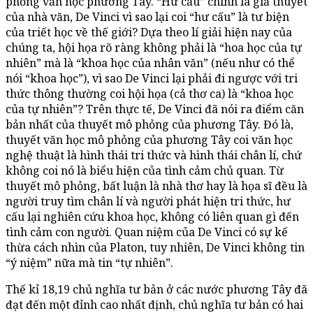
phỏng văn học phương Tây. “Hư cấu” chính là giả thuyết
của nhà văn, De Vinci vì sao lại coi “hư cấu” là tư biện
của triết học về thế giới? Dựa theo lí giải hiện nay của
chúng ta, hội họa rõ ràng không phải là “hoa học của tự
nhiên” mà là “khoa học của nhân văn” (nếu như có thể
nói “khoa học”), vì sao De Vinci lại phải đi ngược với tri
thức thông thường coi hội họa (cả thơ ca) là “khoa học
của tự nhiên”? Trên thực tế, De Vinci đã nói ra điểm căn
bản nhất của thuyết mô phỏng của phương Tây. Đó là,
thuyết văn học mô phỏng của phương Tây coi văn học
nghệ thuật là hình thái tri thức và hình thái chân lí, chứ
không coi nó là biểu hiện của tình cảm chủ quan. Từ
thuyết mô phỏng, bất luận là nhà thơ hay là họa sĩ đều là
người truy tìm chân lí và người phát hiện tri thức, hư
cấu lại nghiên cứu khoa học, không có liên quan gì đến
tình cảm con người. Quan niệm của De Vinci có sự kế
thừa cách nhìn của Platon, tuy nhiên, De Vinci không tin
“ý niệm” nữa mà tin “tự nhiên”.
Thế kỉ 18,19 chủ nghĩa tư bản ở các nước phương Tây đã
đạt đến một đỉnh cao nhất định, chủ nghĩa tư bản có hai