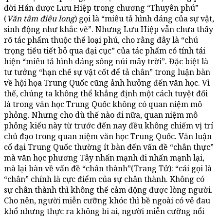
đời Hán được Lưu Hiệp trong chương “Thuyên phú”
(
Văn tâm điêu long
) gọi là “miêu tả hình dáng của sự vật,
sinh động như khắc vẽ”. Nhưng Lưu Hiệp vẫn chưa thấy
rõ tác phẩm thuộc thể loại phú, cho rằng đây là “chú
trọng tiểu tiết bỏ qua đại cục” của tác phẩm có tính tái
hiện “miêu tả hình dáng sông núi mây trời”. Đặc biệt là
tư tưởng “hạn chế sự vật cốt để tả chân” trong luận bàn
về hội họa Trung Quốc cũng ảnh hưởng đến văn học. Vì
thế, chúng ta không thể khẳng định một cách tuyệt đối
là trong văn học Trung Quốc không có quan niệm mô
phỏng. Nhưng cho dù thế nào đi nữa, quan niệm mô
phỏng kiểu này từ trước đến nay đều không chiếm vị trí
chủ đạo trong quan niệm văn học Trung Quốc. Văn luận
cổ đại Trung Quốc thường ít bàn đến vấn đề “chân thực”
mà văn học phương Tây nhấn mạnh đi nhấn mạnh lại,
mà lại bàn về vấn đề “chân thành”(Trang Tử): “cái gọi là
“chân” chính là cực điểm của sự chân thành. Không có
sự chân thành thì không thể cảm động được lòng người.
Cho nên, người miễn cưỡng khóc thì bề ngoài có vẻ đau
khổ nhưng thực ra không bi ai, người miễn cưỡng nổi