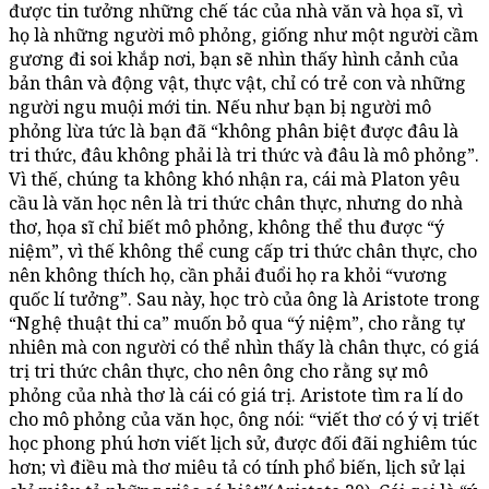
được tin tưởng những chế tác của nhà văn và họa sĩ, vì
họ là những người mô phỏng, giống như một người cầm
gương đi soi khắp nơi, bạn sẽ nhìn thấy hình cảnh của
bản thân và động vật, thực vật, chỉ có trẻ con và những
người ngu muội mới tin. Nếu như bạn bị người mô
phỏng lừa tức là bạn đã “không phân biệt được đâu là
tri thức, đâu không phải là tri thức và đâu là mô phỏng”.
Vì thế, chúng ta không khó nhận ra, cái mà Platon yêu
cầu là văn học nên là tri thức chân thực, nhưng do nhà
thơ, họa sĩ chỉ biết mô phỏng, không thể thu được “ý
niệm”, vì thế không thể cung cấp tri thức chân thực, cho
nên không thích họ, cần phải đuổi họ ra khỏi “vương
quốc lí tưởng”. Sau này, học trò của ông là Aristote trong
“Nghệ thuật thi ca” muốn bỏ qua “ý niệm”, cho rằng tự
nhiên mà con người có thể nhìn thấy là chân thực, có giá
trị tri thức chân thực, cho nên ông cho rằng sự mô
phỏng của nhà thơ là cái có giá trị. Aristote tìm ra lí do
cho mô phỏng của văn học, ông nói: “viết thơ có ý vị triết
học phong phú hơn viết lịch sử, được đối đãi nghiêm túc
hơn; vì điều mà thơ miêu tả có tính phổ biến, lịch sử lại