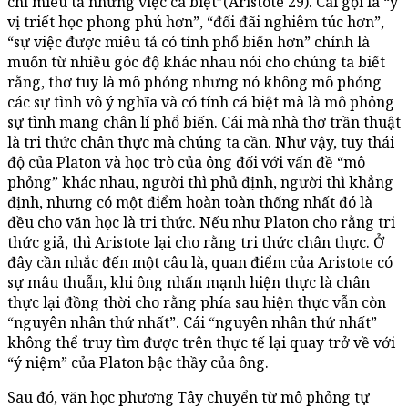
chỉ miêu tả những việc cá biệt”(Aristote 29). Cái gọi là “ý
vị triết học phong phú hơn”, “đối đãi nghiêm túc hơn”,
“sự việc được miêu tả có tính phổ biến hơn” chính là
muốn từ nhiều góc độ khác nhau nói cho chúng ta biết
rằng, thơ tuy là mô phỏng nhưng nó không mô phỏng
các sự tình vô ý nghĩa và có tính cá biệt mà là mô phỏng
sự tình mang chân lí phổ biến. Cái mà nhà thơ trần thuật
là tri thức chân thực mà chúng ta cần. Như vậy, tuy thái
độ của Platon và học trò của ông đối với vấn đề “mô
phỏng” khác nhau, người thì phủ định, người thì khẳng
định, nhưng có một điểm hoàn toàn thống nhất đó là
đều cho văn học là tri thức. Nếu như Platon cho rằng tri
thức giả, thì Aristote lại cho rằng tri thức chân thực. Ở
đây cần nhắc đến một câu là, quan điểm của Aristote có
sự mâu thuẫn, khi ông nhấn mạnh hiện thực là chân
thực lại đồng thời cho rằng phía sau hiện thực vẫn còn
“nguyên nhân thứ nhất”. Cái “nguyên nhân thứ nhất”
không thể truy tìm được trên thực tế lại quay trở về với
“ý niệm” của Platon bậc thầy của ông.
Sau đó, văn học phương Tây chuyển từ mô phỏng tự