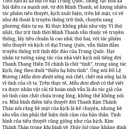
Thời hậu kì xã hội cổ đại Trung Quốc, thông tục hóa xã
hội diễn ra mạnh mẽ, từ đời Minh Thanh, số lượng nhiều
tác phẩm tiểu thuyết, kịch xuất hiện, trên bề mặt, có vẻ
như đã thoát li truyền thống trữ tình, chuyển sang
phương diện tự sự. Kì thực không phải như vậy. Vì thứ
nhất, thơ trữ tình thời Minh Thanh vẫn thuộc về truyền
thống, lấy tiêu chuẩn là cao nhã; thứ hai, với tác phẩm
tiểu thuyết và kịch cổ đại Trung Quốc, vẫn thấm đẫm
truyền thống trữ tình độc đáo của Trung Quốc. Hạt
nhân tư tưởng sáng tác của nhà viết kịch nổi tiếng đời
Thanh Thang Hiển Tổ chính là chữ “tình”, trong sáng tác
kịch, ông theo đuổi “thiên hạ hữu tình”. Ông nói Đỗ Lệ
Nương (
Mẫu đơn đình
) sống mà chết, chết mà sống lại là
vì tình của cô ta. Trên thực tế,
Mẫu đơn đình
có thể viết
ra được nhân vật cải tử hoàn sinh vẫn là do tác giả của
nó tình cảm chất chứa trong lòng, không thể không nói
ra. Nhà bình điểm tiểu thuyết đời Thanh Kim Thánh
Thán nói rằng bề mặt của kịch là kể chuyện, nhưng bề
sâu vẫn cần phải thể hiện tình cảm của bản thân. Tình
hình của tiểu thuyết cũng giống như của kịch. Kim
Thánh Thán trong khi bình về
Thủy hử
cũng khẳng định