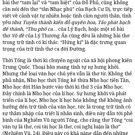
bài thơ “tam lại” và “tam biệt” của Đỗ Phủ, cũng không
cần nói đến thơ “tân Nhạc phủ” của Bạch Cư Dị, trực tiếp
viết về cảnh vật tự nhiên hoặc tình cảm người thân, tình
yêu như
Tuyên thành kiến đỗ quyên hoa, Tảo phát bạch
đế thành, “Thu phố ca
… của Lý Bạch, hoặc một số bài
thơ
Vô đề
của Lý Thương Ẩn cũng đều là những bài thơ
trong trữ tình có kí thác. “Hứng kí” là đặc trưng quan
trọng của trữ tình thơ ca đời Đường.
Thời Tống là thời kì chuyển ngoặt của xã hội phong kiến
Trung Quốc. Thoại bản mang tính tự sự hưng khởi.
Nhưng thể loại văn học chủ yếu vẫn là thơ từ. Không thể
phủ nhận, Nho học thời Tống kế thừa Nho học tiên Tần,
Nho học đời Hán bước vào thời kì thứ 3 của Nho học.
Đây chính là Nho học của lí học. Sự hưng khởi và phát
triển của lí học, Nho học lí học hóa không thể không ảnh
hưởng đến trữ tình của văn học, tức là trong trữ tình có
sự thâm nhập của triết lí nhân sinh, điều này dẫn tới phê
bình của Nghiêm Vũ người Tống, cho rằng thơ Tống “coi
văn tự là thơ, coi tài học là thơ, coi nghị luận là thơ”
(Nghiêm Vũ, 24). Điều này có khả năng dẫn đến những