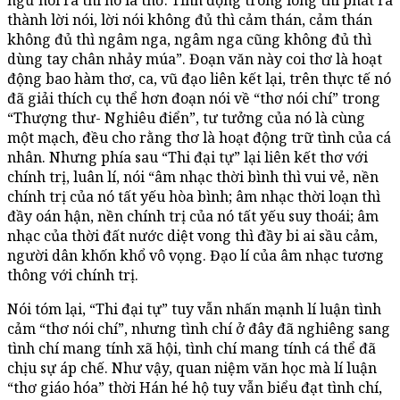
ngữ nói ra thì nó là thơ. Tình động trong lòng thì phát ra
thành lời nói, lời nói không đủ thì cảm thán, cảm thán
không đủ thì ngâm nga, ngâm nga cũng không đủ thì
dùng tay chân nhảy múa”. Đoạn văn này coi thơ là hoạt
động bao hàm thơ, ca, vũ đạo liên kết lại, trên thực tế nó
đã giải thích cụ thể hơn đoạn nói về “thơ nói chí” trong
“Thượng thư- Nghiêu điển”, tư tưởng của nó là cùng
một mạch, đều cho rằng thơ là hoạt động trữ tình của cá
nhân. Nhưng phía sau “Thi đại tự” lại liên kết thơ với
chính trị, luân lí, nói “âm nhạc thời bình thì vui vẻ, nền
chính trị của nó tất yếu hòa bình; âm nhạc thời loạn thì
đầy oán hận, nền chính trị của nó tất yếu suy thoái; âm
nhạc của thời đất nước diệt vong thì đầy bi ai sầu cảm,
người dân khốn khổ vô vọng. Đạo lí của âm nhạc tương
thông với chính trị.
Nói tóm lại, “Thi đại tự” tuy vẫn nhấn mạnh lí luận tình
cảm “thơ nói chí”, nhưng tình chí ở đây đã nghiêng sang
tình chí mang tính xã hội, tình chí mang tính cá thể đã
chịu sự áp chế. Như vậy, quan niệm văn học mà lí luận
“thơ giáo hóa” thời Hán hé hộ tuy vẫn biểu đạt tình chí,