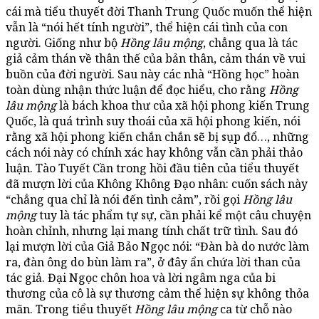
cái mà tiểu thuyết đời Thanh Trung Quốc muốn thể hiện
vẫn là “nói hết tính người”, thể hiện cái tình của con
người. Giống như bộ
Hồng lâu mộng
, chẳng qua là tác
giả cảm thán về thân thế của bản thân, cảm thán về vui
buồn của đời người. Sau này các nhà “Hồng học” hoàn
toàn dùng nhận thức luận để đọc hiểu, cho rằng
Hồng
lâu mộng
là bách khoa thư của xã hội phong kiến Trung
Quốc, là quá trình suy thoái của xã hội phong kiến, nói
rằng xã hội phong kiến chắn chắn sẽ bị sụp đổ…, những
cách nói này có chính xác hay không vẫn cần phải thảo
luận. Tào Tuyết Cần trong hồi đầu tiên của tiểu thuyết
đã mượn lời của Không Không Đạo nhân: cuốn sách này
“chẳng qua chỉ là nói đến tình cảm”, rồi gọi
Hồng lâu
mộng
tuy là tác phẩm tự sự, cần phải kể một câu chuyện
hoàn chỉnh, nhưng lại mang tính chất trữ tình. Sau đó
lại mượn lời của Giả Bảo Ngọc nói: “Đàn bà do nước làm
ra, đàn ông do bùn làm ra”, ở đây ẩn chứa lời than của
tác giả. Đại Ngọc chôn hoa và lời ngâm nga của bi
thương của cô là sự thương cảm thể hiện sự không thỏa
mãn. Trong tiểu thuyết
Hồng lâu mộng
ca từ chỗ nào