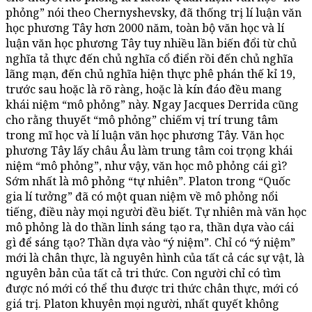
phỏng” nói theo Chernyshevsky, đã thống trị lí luận văn
học phương Tây hơn 2000 năm, toàn bộ văn học và lí
luận văn học phương Tây tuy nhiều lần biến đổi từ chủ
nghĩa tả thực đến chủ nghĩa cổ điển rồi đến chủ nghĩa
lãng mạn, đến chủ nghĩa hiện thực phê phán thế kỉ 19,
trước sau hoặc là rõ ràng, hoặc là kín đáo đều mang
khái niệm “mô phỏng” này. Ngay Jacques Derrida cũng
cho rằng thuyết “mô phỏng” chiếm vị trí trung tâm
trong mĩ học và lí luận văn học phương Tây. Văn học
phương Tây lấy châu Âu làm trung tâm coi trọng khái
niệm “mô phỏng”, như vậy, văn học mô phỏng cái gì?
Sớm nhất là mô phỏng “tự nhiên”. Platon trong “Quốc
gia lí tưởng” đã có một quan niệm về mô phỏng nổi
tiếng, điều này mọi người đều biết. Tự nhiên mà văn học
mô phỏng là do thần linh sáng tạo ra, thần dựa vào cái
gì để sáng tạo? Thần dựa vào “ý niệm”. Chỉ có “ý niệm”
mới là chân thực, là nguyên hình của tất cả các sự vật, là
nguyên bản của tất cả tri thức. Con người chỉ có tìm
được nó mới có thể thu được tri thức chân thực, mới có
giá trị. Platon khuyên mọi người, nhất quyết không