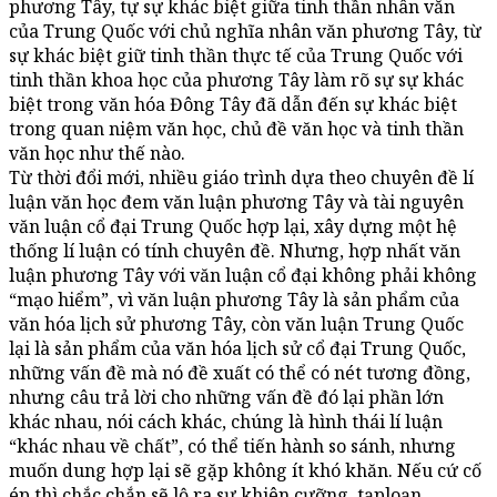
phương Tây, tự sự khác biệt giữa tinh thần nhân văn
của Trung Quốc với chủ nghĩa nhân văn phương Tây, từ
sự khác biệt giữ tinh thần thực tế của Trung Quốc với
tinh thần khoa học của phương Tây làm rõ sự sự khác
biệt trong văn hóa Đông Tây đã dẫn đến sự khác biệt
trong quan niệm văn học, chủ đề văn học và tinh thần
văn học như thế nào.
Từ thời đổi mới, nhiều giáo trình dựa theo chuyên đề lí
luận văn học đem văn luận phương Tây và tài nguyên
văn luận cổ đại Trung Quốc hợp lại, xây dựng một hệ
thống lí luận có tính chuyên đề. Nhưng, hợp nhất văn
luận phương Tây với văn luận cổ đại không phải không
“mạo hiểm”, vì văn luận phương Tây là sản phẩm của
văn hóa lịch sử phương Tây, còn văn luận Trung Quốc
lại là sản phẩm của văn hóa lịch sử cổ đại Trung Quốc,
những vấn đề mà nó đề xuất có thể có nét tương đồng,
nhưng câu trả lời cho những vấn đề đó lại phần lớn
khác nhau, nói cách khác, chúng là hình thái lí luận
“khác nhau về chất”, có thể tiến hành so sánh, nhưng
muốn dung hợp lại sẽ gặp không ít khó khăn. Nếu cứ cố
ép thì chắc chắn sẽ lộ ra sự khiên cưỡng, tạploạn.