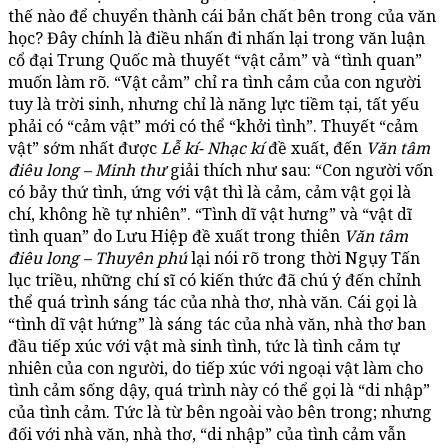
thế nào để chuyển thành cái bản chất bên trong của văn
học? Đây chính là điều nhấn đi nhấn lại trong văn luận
cổ đại Trung Quốc mà thuyết “vật cảm” và “tình quan”
muốn làm rõ. “Vật cảm” chỉ ra tình cảm của con người
tuy là trời sinh, nhưng chỉ là năng lực tiềm tại, tất yếu
phải có “cảm vật” mới có thể “khởi tình”. Thuyết “cảm
vật” sớm nhất được
Lễ kí- Nhạc kí
đề xuất, đến
Văn tâm
điêu long – Minh thư
giải thích như sau: “Con người vốn
có bảy thứ tình, ứng với vật thì là cảm, cảm vật gọi là
chí, không hề tự nhiên”. “Tình dĩ vật hưng” và “vật dĩ
tình quan” do Lưu Hiệp đề xuất trong thiên
Văn tâm
điêu long – Thuyên phú
lại nói rõ trong thời Ngụy Tấn
lục triều, những chí sĩ có kiến thức đã chú ý đến chỉnh
thể quá trình sáng tác của nhà thơ, nhà văn. Cái gọi là
“tình dĩ vật hứng” là sáng tác của nhà văn, nhà thơ ban
đầu tiếp xúc với vật mà sinh tình, tức là tình cảm tự
nhiên của con người, do tiếp xúc với ngoại vật làm cho
tình cảm sống dậy, quá trình này có thể gọi là “di nhập”
của tình cảm. Tức là từ bên ngoài vào bên trong; nhưng
đối với nhà văn, nhà thơ, “di nhập” của tình cảm vẫn