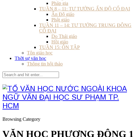
Pháp gia
TUẦN 8 – 11: TƯ TƯỞNG ẤN ĐỘ CỔ ĐẠI
Ấn Độ giáo
Phật giáo
TUẦN 11 – 14: TƯ TƯỞNG TRUNG ĐÔNG
CỔ ĐẠI
Do Thái giáo
Hồi giáo
TUẦN 15: ÔN TẬP
Tôn giáo học
Thời sự văn học
Thông tin hội thảo
Browsing Category
VĂN HỌC PHƯƠNG ĐÔNG 1