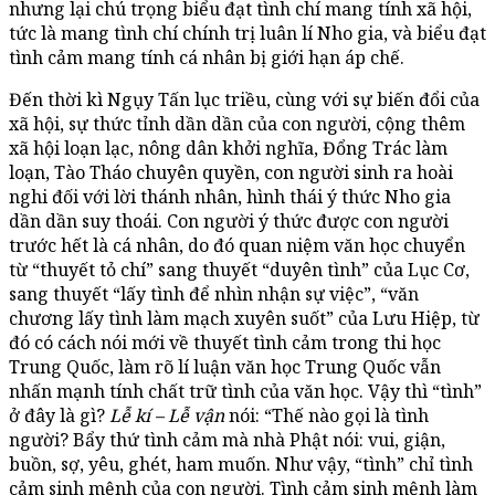
nhưng lại chú trọng biểu đạt tình chí mang tính xã hội,
tức là mang tình chí chính trị luân lí Nho gia, và biểu đạt
tình cảm mang tính cá nhân bị giới hạn áp chế.
Đến thời kì Ngụy Tấn lục triều, cùng với sự biến đổi của
xã hội, sự thức tỉnh dần dần của con người, cộng thêm
xã hội loạn lạc, nông dân khởi nghĩa, Đổng Trác làm
loạn, Tào Tháo chuyên quyền, con người sinh ra hoài
nghi đối với lời thánh nhân, hình thái ý thức Nho gia
dần dần suy thoái. Con người ý thức được con người
trước hết là cá nhân, do đó quan niệm văn học chuyển
từ “thuyết tỏ chí” sang thuyết “duyên tình” của Lục Cơ,
sang thuyết “lấy tình để nhìn nhận sự việc”, “văn
chương lấy tình làm mạch xuyên suốt” của Lưu Hiệp, từ
đó có cách nói mới về thuyết tình cảm trong thi học
Trung Quốc, làm rõ lí luận văn học Trung Quốc vẫn
nhấn mạnh tính chất trữ tình của văn học. Vậy thì “tình”
ở đây là gì?
Lễ kí – Lễ vận
nói: “Thế nào gọi là tình
người? Bẩy thứ tình cảm mà nhà Phật nói: vui, giận,
buồn, sợ, yêu, ghét, ham muốn. Như vậy, “tình” chỉ tình
cảm sinh mệnh của con người. Tình cảm sinh mệnh làm