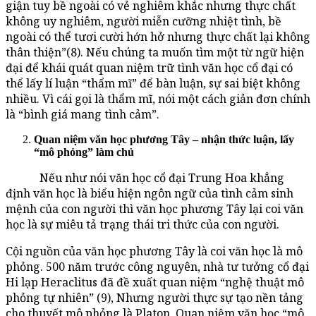
giận tuy bề ngoài có vẻ nghiêm khắc nhưng thực chất
không uy nghiêm, người miễn cưỡng nhiệt tình, bề
ngoài có thể tươi cười hớn hở nhưng thực chất lại không
thân thiện”(8). Nếu chúng ta muốn tìm một từ ngữ hiện
đại để khái quát quan niệm trữ tình văn học cổ đại có
thể lấy lí luận “thẩm mĩ” để bàn luận, sự sai biệt không
nhiều. Vì cái gọi là thẩm mĩ, nói một cách giản đơn chính
là “bình giá mang tình cảm”.
Quan niệm văn học phương Tây – nhận thức luận, lấy
“mô phỏng” làm chủ
Nếu như nói văn học cổ đại Trung Hoa khẳng
định văn học là biểu hiện ngôn ngữ của tình cảm sinh
mệnh của con người thì văn học phương Tây lại coi văn
học là sự miêu tả trạng thái tri thức của con người.
Cội nguồn của văn học phương Tây là coi văn học là mô
phỏng. 500 năm trước công nguyên, nhà tư tưởng cổ đại
Hi lạp Heraclitus đã đề xuất quan niệm “nghệ thuật mô
phỏng tự nhiên” (9), Nhưng người thực sự tạo nền tảng
cho thuyết mô phỏng là Platon. Quan niệm văn học “mô