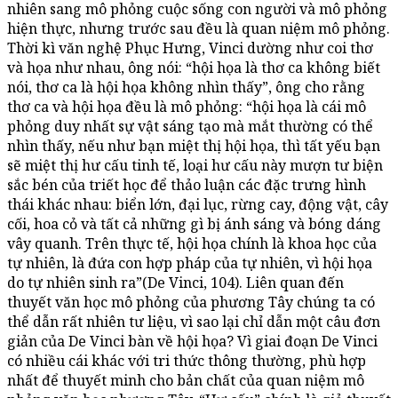
nhiên sang mô phỏng cuộc sống con người và mô phỏng
hiện thực, nhưng trước sau đều là quan niệm mô phỏng.
Thời kì văn nghệ Phục Hưng, Vinci dường như coi thơ
và họa như nhau, ông nói: “hội họa là thơ ca không biết
nói, thơ ca là hội họa không nhìn thấy”, ông cho rằng
thơ ca và hội họa đều là mô phỏng: “hội họa là cái mô
phỏng duy nhất sự vật sáng tạo mà mắt thường có thể
nhìn thấy, nếu như bạn miệt thị hội họa, thì tất yếu bạn
sẽ miệt thị hư cấu tinh tế, loại hư cấu này mượn tư biện
sắc bén của triết học để thảo luận các đặc trưng hình
thái khác nhau: biển lớn, đại lục, rừng cay, động vật, cây
cối, hoa cỏ và tất cả những gì bị ánh sáng và bóng dáng
vây quanh. Trên thực tế, hội họa chính là khoa học của
tự nhiên, là đứa con hợp pháp của tự nhiên, vì hội họa
do tự nhiên sinh ra”(De Vinci, 104). Liên quan đến
thuyết văn học mô phỏng của phương Tây chúng ta có
thể dẫn rất nhiên tư liệu, vì sao lại chỉ dẫn một câu đơn
giản của De Vinci bàn về hội họa? Vì giai đoạn De Vinci
có nhiều cái khác với tri thức thông thường, phù hợp
nhất để thuyết minh cho bản chất của quan niệm mô