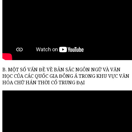
B. MỘT SỐ VẤN ĐỀ VỀ BẢN SẮC NGÔN NGỮ VÀ VĂN
HỌC CỦA CÁC QUỐC GIA ĐÔNG Á TRONG KHU VỰC VĂN
HÓA CHỮ HÁN THỜI CỔ TRUNG ĐẠI