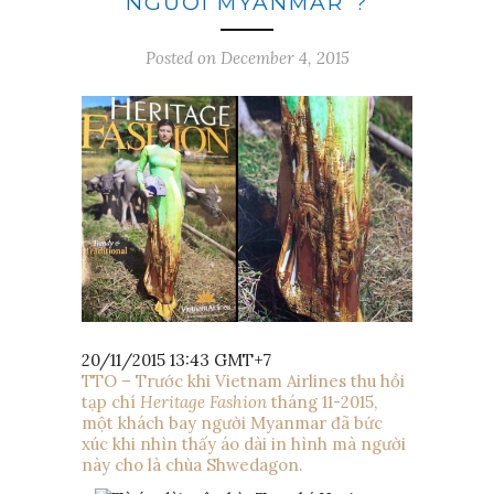
NGƯỜI MYANMAR”?
Posted on December 4, 2015
20/11/2015 13:43 GMT+7
TTO – Trước khi Vietnam Airlines thu hồi
tạp chí
Heritage Fashion
tháng 11-2015,
một khách bay người Myanmar đã bức
xúc khi nhìn thấy áo dài in hình mà người
này cho là chùa Shwedagon.