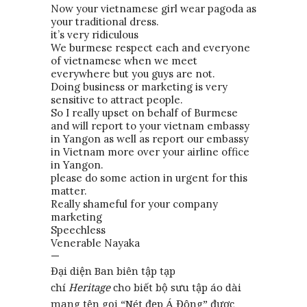
Now your vietnamese girl wear pagoda as
your traditional dress.
it’s very ridiculous
We burmese respect each and everyone
of vietnamese when we meet
everywhere but you guys are not.
Doing business or marketing is very
sensitive to attract people.
So I really upset on behalf of Burmese
and will report to your vietnam embassy
in Yangon as well as report our embassy
in Vietnam more over your airline office
in Yangon.
please do some action in urgent for this
matter.
Really shameful for your company
marketing
Speechless
Venerable Nayaka
—
Đại diện Ban biên tập tạp
chí
Heritage
cho biết bộ sưu tập áo dài
mang tên gọi “Nét đẹp Á Đông” được