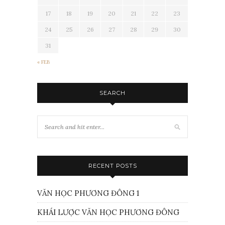
17
18
19
20
21
22
23
24
25
26
27
28
29
30
31
« FEB
SEARCH
RECENT POSTS
VĂN HỌC PHƯƠNG ĐÔNG 1
KHÁI LƯỢC VĂN HỌC PHƯƠNG ĐÔNG