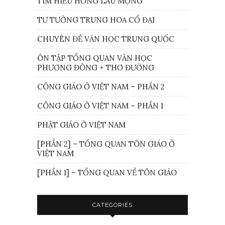
TÌM HIỂU HỒNG LÂU MỘNG
TƯ TƯỞNG TRUNG HOA CỔ ĐẠI
CHUYÊN ĐỀ VĂN HỌC TRUNG QUỐC
ÔN TẬP TỔNG QUAN VĂN HỌC
PHƯƠNG ĐÔNG + THƠ ĐƯỜNG
CÔNG GIÁO Ở VIỆT NAM – PHẦN 2
CÔNG GIÁO Ở VIỆT NAM – PHẦN 1
PHẬT GIÁO Ở VIỆT NAM
[PHẦN 2] – TỔNG QUAN TÔN GIÁO Ở
VIỆT NAM
[PHẦN 1] – TỔNG QUAN VỀ TÔN GIÁO
CATEGORIES