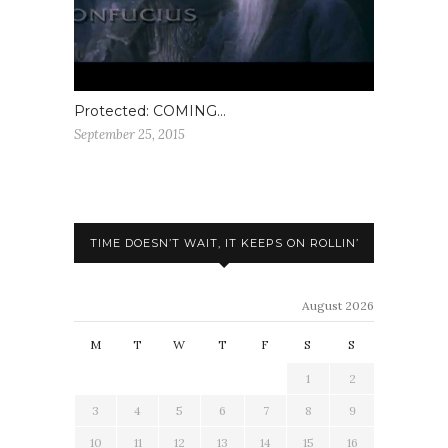
Protected: COMING…
September 25, 2015
TIME DOESN’T WAIT, IT KEEPS ON ROLLIN’
August 2026
M
T
W
T
F
S
S
1
2
3
4
5
6
7
8
9
10
11
12
13
14
15
16