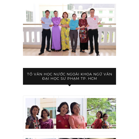
TỔ VĂN HỌC NƯỚC NGOÀI KHOA NGỮ VĂN
ĐẠI HỌC SƯ PHẠM TP. HCM