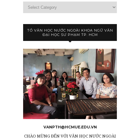
TỔ VĂN HỌC NƯỚC NGOÀI KHOA NGỮ VĂN
ĐẠI HỌC SƯ PHẠM TP. HCM
VANPTH@HCMUE.EDU.VN
CHÀO MỪNG ĐẾN VỚI VĂN HỌC NƯỚC NGOÀI