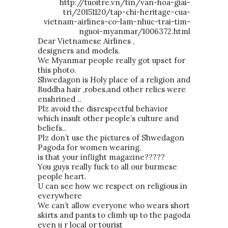
http://tuoitre.vn/tin/van-hoa-giai-
tri/20151120/tap-chi-heritage-cua-
vietnam-airlines-co-lam-nhuc-trai-tim-
nguoi-myanmar/1006372.html
Dear Vietnamese Airlines ,
designers and models.
We Myanmar people really got upset for
this photo.
Shwedagon is Holy place of a religion and
Buddha hair ,robes,and other relics were
enshrined ..
Plz avoid the disrespectful behavior
which insult other people’s culture and
beliefs..
Plz don’t use the pictures of Shwedagon
Pagoda for women wearing.
is that your inflight magazine?????
You guys really fuck to all our burmese
people heart.
U can see how we respect on religious in
everywhere
We can’t allow everyone who wears short
skirts and pants to climb up to the pagoda
even u r local or tourist