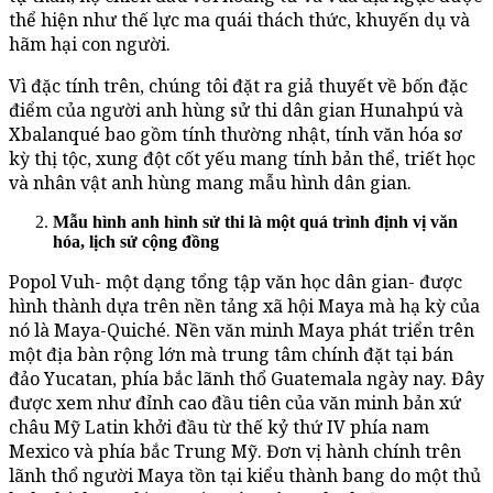
thể hiện như thế lực ma quái thách thức, khuyến dụ và
hãm hại con người.
Vì đặc tính trên, chúng tôi đặt ra giả thuyết về bốn đặc
điểm của người anh hùng sử thi dân gian Hunahpú và
Xbalanqué bao gồm tính thường nhật, tính văn hóa sơ
kỳ thị tộc, xung đột cốt yếu mang tính bản thể, triết học
và nhân vật anh hùng mang mẫu hình dân gian.
Mẫu hình anh hình sử thi là một quá trình định vị văn
hóa, lịch sử cộng đồng
Popol Vuh- một dạng tổng tập văn học dân gian- được
hình thành dựa trên nền tảng xã hội Maya mà hạ kỳ của
nó là Maya-Quiché. Nền văn minh Maya phát triển trên
một địa bàn rộng lớn mà trung tâm chính đặt tại bán
đảo Yucatan, phía bắc lãnh thổ Guatemala ngày nay. Đây
được xem như đỉnh cao đầu tiên của văn minh bản xứ
châu Mỹ Latin khởi đầu từ thế kỷ thứ IV phía nam
Mexico và phía bắc Trung Mỹ. Đơn vị hành chính trên
lãnh thổ người Maya tồn tại kiểu thành bang do một thủ