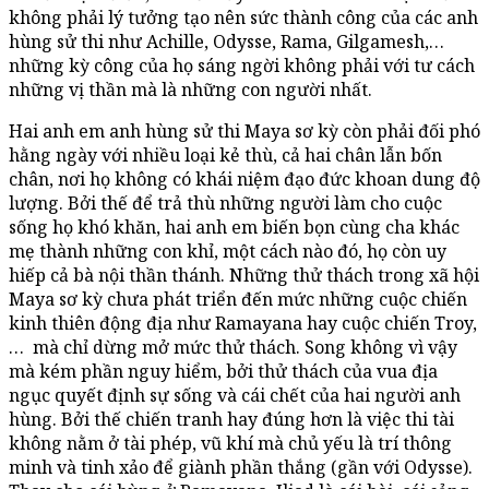
không phải lý tưởng tạo nên sức thành công của các anh
hùng sử thi như Achille, Odysse, Rama, Gilgamesh,…
những kỳ công của họ sáng ngời không phải với tư cách
những vị thần mà là những con người nhất.
Hai anh em anh hùng sử thi Maya sơ kỳ còn phải đối phó
hằng ngày với nhiều loại kẻ thù, cả hai chân lẫn bốn
chân, nơi họ không có khái niệm đạo đức khoan dung độ
lượng. Bởi thế để trả thù những người làm cho cuộc
sống họ khó khăn, hai anh em biến bọn cùng cha khác
mẹ thành những con khỉ, một cách nào đó, họ còn uy
hiếp cả bà nội thần thánh. Những thử thách trong xã hội
Maya sơ kỳ chưa phát triển đến mức những cuộc chiến
kinh thiên động địa như Ramayana hay cuộc chiến Troy,
… mà chỉ dừng mở mức thử thách. Song không vì vậy
mà kém phần nguy hiểm, bởi thử thách của vua địa
ngục quyết định sự sống và cái chết của hai người anh
hùng. Bởi thế chiến tranh hay đúng hơn là việc thi tài
không nằm ở tài phép, vũ khí mà chủ yếu là trí thông
minh và tinh xảo để giành phần thắng (gần với Odysse).