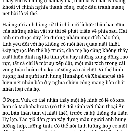
Thay cho cái hùng ở Ramayana, Iliad là cái hài, cái sảng
khoái vì chính nghĩa thành công, cuộc đấu tranh mang
nét hài là vì thế.
Hai người anh hùng sử thi chỉ mới là bức thảo ban đầu
của những nhân vật sử thi sẽ phát triển về phía sau. Hai
anh em được đẩy lên đường nhằm mục đích báo thù,
tình yêu đối với họ không có mối liên quan mật thiết.
Đẩy ngược lên thế hệ trước, cha mẹ họ cũng không thấy
xuất hiện định nghĩa tình yêu hay những xung động rạo
rực, tất cả chỉ là một sự xếp đặt, một mắt xích trong cái
vòng tuần hoàn chu kỳ sự sống và cái chết. Vì thế hình
tượng hai người anh hùng Hunahpú và Xbalanqué thể
hiện nét nhân bản ở ý nghĩa chiến công mang bản chất
nhân loại của họ.
Ở Popol Vuh, có thể nhận thấy một hệ hình có lẽ cổ xưa
hơn cả Mahabahrata (có thể đối sánh với thần thoại Ấn
nơi bản thân tam vị nhất thể), trước cả hệ thống đa thần
Hy lạp. Tác giả dân gian xây dựng mẫu người anh hùng
lưỡng hợp, lưỡng tính. Có thể nói tính lưỡng hợp có một