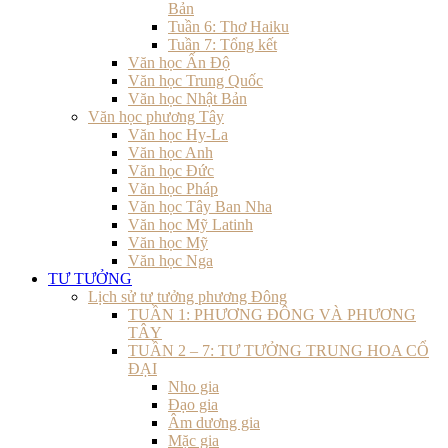
Bản
Tuần 6: Thơ Haiku
Tuần 7: Tổng kết
Văn học Ấn Độ
Văn học Trung Quốc
Văn học Nhật Bản
Văn học phương Tây
Văn học Hy-La
Văn học Anh
Văn học Đức
Văn học Pháp
Văn học Tây Ban Nha
Văn học Mỹ Latinh
Văn học Mỹ
Văn học Nga
TƯ TƯỞNG
Lịch sử tư tưởng phương Đông
TUẦN 1: PHƯƠNG ĐÔNG VÀ PHƯƠNG
TÂY
TUẦN 2 – 7: TƯ TƯỞNG TRUNG HOA CỔ
ĐẠI
Nho gia
Đạo gia
Âm dương gia
Mặc gia