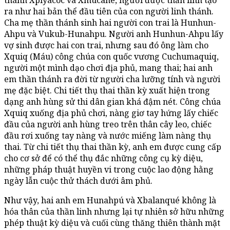
ra như hai bản thể đầu tiên của con người linh thánh.
Cha mẹ thần thánh sinh hai người con trai là Hunhun-
Ahpu và Vukub-Hunahpu. Người anh Hunhun-Ahpu lấy
vợ sinh được hai con trai, nhưng sau đó ông làm cho
Xquiq (Máu) công chúa con quốc vương Cuchumaquiq,
người một mình dạo chơi địa phủ, mang thai; hai anh
em thần thánh ra đời từ người cha lưỡng tính và người
mẹ đặc biệt. Chi tiết thụ thai thần kỳ xuất hiện trong
dạng anh hùng sử thi dân gian khá đậm nét. Công chúa
Xquiq xuống địa phủ chơi, nàng giơ tay hứng lấy chiếc
đầu của người anh hùng treo trên thân cây leo, chiếc
đầu rơi xuống tay nàng và nước miếng làm nàng thụ
thai. Từ chi tiết thụ thai thần kỳ, anh em được cung cấp
cho cơ sở để có thể thụ đắc những công cụ kỳ diệu,
những pháp thuật huyền vi trong cuộc lao động hằng
ngày lẫn cuộc thử thách dưới âm phủ.
Như vậy, hai anh em Hunahpú và Xbalanqué không là
hóa thân của thần linh nhưng lại tự nhiên sở hữu những
phép thuật kỳ diệu và cuối cùng thăng thiên thành mặt