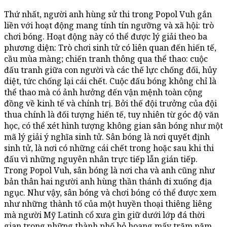
Thứ nhất, người anh hùng sử thi trong Popol Vuh gắn
liền với hoạt động mang tính tín ngưỡng và xã hội: trò
chơi bóng. Hoạt động này có thể được lý giải theo ba
phương diện: Trò chơi sinh tử có liên quan đến hiến tế,
cầu mùa màng; chiến tranh thông qua thể thao: cuộc
đấu tranh giữa con người và các thế lực chống đối, hủy
diệt, tức chống lại cái chết. Cuộc đấu bóng không chỉ là
thể thao mà có ảnh hưởng đến vận mệnh toàn cộng
đồng về kinh tế và chính trị. Bởi thế đội trưởng của đội
thua chính là đối tượng hiến tế, tuy nhiên từ góc độ văn
học, có thể xét hình tượng không gian sân bóng như một
mã lý giải ý nghĩa sinh tử. Sân bóng là nơi quyết định
sinh tử, là nơi có những cái chết trong hoặc sau khi thi
đấu vì những nguyên nhân trực tiếp lẫn gián tiếp.
Trong Popol Vuh, sân bóng là nơi cha và anh cũng như
bản thân hai người anh hùng thần thánh đi xuống địa
ngục. Như vậy, sân bóng và chơi bóng có thể được xem
như những thành tố của một huyền thoại thiêng liêng
mà người Mỹ Latinh cổ xưa gìn giữ dưới lớp đá thời
gian trong những thành phố bỏ hoang mấy trăm năm