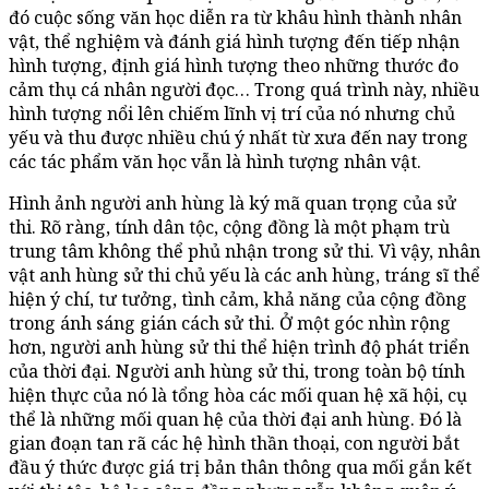
đó cuộc sống văn học diễn ra từ khâu hình thành nhân
vật, thể nghiệm và đánh giá hình tượng đến tiếp nhận
hình tượng, định giá hình tượng theo những thước đo
cảm thụ cá nhân người đọc… Trong quá trình này, nhiều
hình tượng nổi lên chiếm lĩnh vị trí của nó nhưng chủ
yếu và thu được nhiều chú ý nhất từ xưa đến nay trong
các tác phẩm văn học vẫn là hình tượng nhân vật.
Hình ảnh người anh hùng là ký mã quan trọng của sử
thi. Rõ ràng, tính dân tộc, cộng đồng là một phạm trù
trung tâm không thể phủ nhận trong sử thi. Vì vậy, nhân
vật anh hùng sử thi chủ yếu là các anh hùng, tráng sĩ thể
hiện ý chí, tư tưởng, tình cảm, khả năng của cộng đồng
trong ánh sáng gián cách sử thi. Ở một góc nhìn rộng
hơn, người anh hùng sử thi thể hiện trình độ phát triển
của thời đại. Người anh hùng sử thi, trong toàn bộ tính
hiện thực của nó là tổng hòa các mối quan hệ xã hội, cụ
thể là những mối quan hệ của thời đại anh hùng. Đó là
gian đoạn tan rã các hệ hình thần thoại, con người bắt
đầu ý thức được giá trị bản thân thông qua mối gắn kết