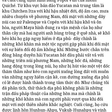
Quiché. Từ khu vực bán đảo Yucatan mà trung tâm là
khu Chitchen Itza với khí hậu nhiệt đới, độ ẩm cao, mưa
nhiều chuyển về phương Nam, đối mặt với những dãy
núi cao xứ Palenque và Copén với khí hậu khô và ôn
hòa, người Maya hình dung ra vận mệnh của họ như
thân cây mà hai người anh hùng trồng ở quê nhà, sẽ khô
héo khi họ gặp nguy hiểm ở địa phủ- đây chính là
những khó khăn mà một tộc người gặp phải khi đối mặt
với sự biến đổi độ ẩm không khí. Những bước chân trên
đồng bằng duyên hải Yucatan bắt đầu phải vất vả với
những triền núi phương Nam, những hốc đá, những
hang động trong lòng núi, họ như bị hút vào một vệt dốc
thăm thẳm như kéo con người xuống lòng đất với muôn
vàn những nguy hiểm cận kề, con đường xuống địa phủ
có lẽ được hình thành trong tâm thức đó. Như chúng tôi
đã phân tích, thử thách địa phủ không phải là những
trận đấu pháp thuật của những hồn ma mà chính là
những khó khăn mà con người phải vượt qua khi đối
mặt với một thiên nhiên khắc nghiệt. Cuối cùng, họ cứu
được linh hồn Hunhun-Ahpu, Vukub-Hunahpu và vinh