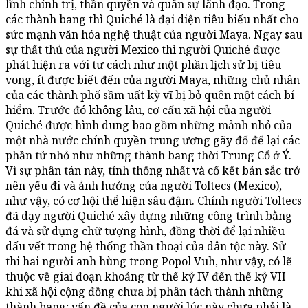
lĩnh chính trị, thần quyền và quân sự lãnh đạo. Trong
các thành bang thì Quiché là đại diện tiêu biểu nhất cho
sức mạnh văn hóa nghệ thuật của người Maya. Ngay sau
sự thất thủ của người Mexico thì người Quiché được
phát hiện ra với tư cách như một phần lịch sử bị tiêu
vong, ít được biết đến của người Maya, những chủ nhân
của các thành phố sầm uất kỳ vĩ bị bỏ quên một cách bí
hiểm. Trước đó không lâu, cơ cấu xã hội của người
Quiché được hình dung bao gồm những mảnh nhỏ của
một nhà nước chính quyền trung ương gãy đổ để lại các
phần tử nhỏ như những thành bang thời Trung Cổ ở Ý.
Vì sự phân tán này, tính thống nhất và cố kết bản sắc trở
nên yếu đi và ảnh hưởng của người Toltecs (Mexico),
như vậy, có cơ hội thể hiện sâu đậm. Chính người Toltecs
đã dạy người Quiché xây dựng những công trình bằng
đá và sử dụng chữ tượng hình, đồng thời để lại nhiều
dấu vết trong hệ thống thần thoại của dân tộc này. Sử
thi hai người anh hùng trong Popol Vuh, như vậy, có lẽ
thuộc về giai đoạn khoảng từ thế kỷ IV đến thế kỷ VII
khi xã hội cộng đồng chưa bị phân tách thành những
thành bang; vấn đề của con người lúc này chưa phải là