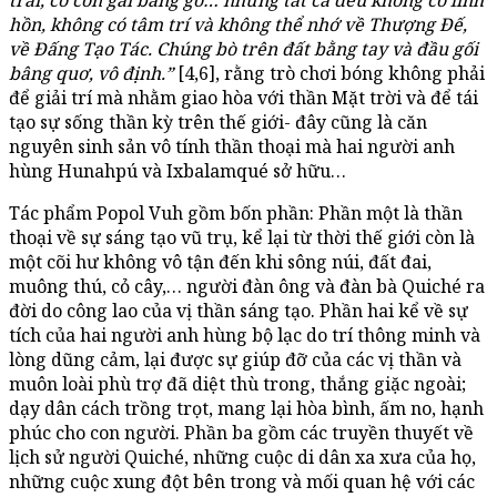
hồn, không có tâm trí và không thể nhớ về Thượng Đế,
về Đấng Tạo Tác. Chúng bò trên đất bằng tay và đầu gối
bâng quơ, vô định.”
[4,6], rằng trò chơi bóng không phải
để giải trí mà nhằm giao hòa với thần Mặt trời và để tái
tạo sự sống thần kỳ trên thế giới- đây cũng là căn
nguyên sinh sản vô tính thần thoại mà hai người anh
hùng Hunahpú và Ixbalamqué sở hữu…
Tác phẩm Popol Vuh gồm bốn phần: Phần một là thần
thoại về sự sáng tạo vũ trụ, kể lại từ thời thế giới còn là
một cõi hư không vô tận đến khi sông núi, đất đai,
muông thú, cỏ cây,… người đàn ông và đàn bà Quiché ra
đời do công lao của vị thần sáng tạo. Phần hai kể về sự
tích của hai người anh hùng bộ lạc do trí thông minh và
lòng dũng cảm, lại được sự giúp đỡ của các vị thần và
muôn loài phù trợ đã diệt thù trong, thắng giặc ngoài;
dạy dân cách trồng trọt, mang lại hòa bình, ấm no, hạnh
phúc cho con người. Phần ba gồm các truyền thuyết về
lịch sử người Quiché, những cuộc di dân xa xưa của họ,
những cuộc xung đột bên trong và mối quan hệ với các