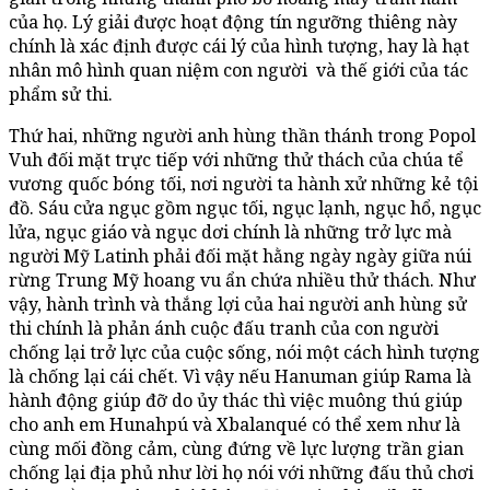
của họ. Lý giải được hoạt động tín ngưỡng thiêng này
chính là xác định được cái lý của hình tượng, hay là hạt
nhân mô hình quan niệm con người và thế giới của tác
phẩm sử thi.
Thứ hai, những người anh hùng thần thánh trong Popol
Vuh đối mặt trực tiếp với những thử thách của chúa tể
vương quốc bóng tối, nơi người ta hành xử những kẻ tội
đồ. Sáu cửa ngục gồm ngục tối, ngục lạnh, ngục hổ, ngục
lửa, ngục giáo và ngục dơi chính là những trở lực mà
người Mỹ Latinh phải đối mặt hằng ngày ngày giữa núi
rừng Trung Mỹ hoang vu ẩn chứa nhiều thử thách. Như
vậy, hành trình và thắng lợi của hai người anh hùng sử
thi chính là phản ánh cuộc đấu tranh của con người
chống lại trở lực của cuộc sống, nói một cách hình tượng
là chống lại cái chết. Vì vậy nếu Hanuman giúp Rama là
hành động giúp đỡ do ủy thác thì việc muông thú giúp
cho anh em Hunahpú và Xbalanqué có thể xem như là
cùng mối đồng cảm, cùng đứng về lực lượng trần gian
chống lại địa phủ như lời họ nói với những đấu thủ chơi