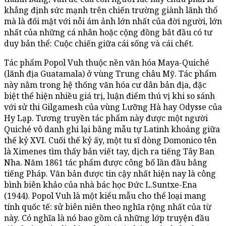
khẳng định sức mạnh trên chiến trường giành lãnh thổ
mà là đối mặt với nỗi ám ảnh lớn nhất của đời người, lớn
nhất của những cá nhân hoặc cộng đồng bắt đầu có tư
duy bản thể: Cuộc chiến giữa cái sống và cái chết.
Tác phẩm Popol Vuh thuộc nền văn hóa Maya-Quiché
(lãnh địa Guatamala) ở vùng Trung châu Mỹ. Tác phẩm
này nằm trong hệ thống văn hóa cư dân bản địa, đặc
biệt thể hiện nhiều giá trị, luận điểm thú vị khi so sánh
với sử thi Gilgamesh của vùng Lưỡng Hà hay Odysse của
Hy Lạp. Tương truyền tác phẩm này được một người
Quiché vô danh ghi lại bằng mẫu tự Latinh khoảng giữa
thế kỷ XVI. Cuối thế kỷ ấy, một tu sĩ dòng Domonico tên
là Ximenes tìm thấy bản viết tay, dịch ra tiếng Tây Ban
Nha. Năm 1861 tác phẩm được công bố lần đầu bằng
tiếng Pháp. Văn bản được tin cậy nhất hiện nay là công
bình biên khảo của nhà bác học Đức L.Suntxe-Ena
(1944). Popol Vuh là một kiểu mẫu cho thể loại mang
tính quốc tế: sử biên niên theo nghĩa rộng nhất của từ
này. Có nghĩa là nó bao gồm cả những lớp truyện đầu