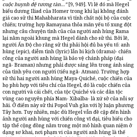
cuộc huynh đệ tương tàn…”
[9, 949]. Vì lẽ đó mà Hegel
biểu dương Iliad của Homer trong khi lại không đánh
giá cao sử thi Mahabharata vì tính chất nội bộ của cuộc
chiến; trường hợp Ramayana thỏa mãn yếu tố xung đột
nhưng câu chuyện tình của của người anh hùng Rama
lại nằm ngoài khung mà Hegel dành cho sử thi. Bởi lẽ,
người Ấn Độ cho rằng sử thi phải hội đủ ba yếu tố: anh
hùng (epic), diễm tình (lyric) lẫn bi kịch (drama)- chiến
công của người anh hùng là bảo vệ chánh pháp (đại
ngã- Braman) nhưng phải được sáng lên trong ánh sáng
của tình yêu con người (tiểu ngã- Atman). Trường hợp
sử thi hai người anh hùng Maya-Quiché, cuộc chiến của
họ phù hợp với tiêu chí của Hegel, đó là cuộc chiến của
con người và cái chết, của tộc Quiché và các dân tộc
vùng cao nguyên phía Nam- Xibalba- là xứ sở của nỗi sợ
hãi. Ở điểm này sử thi Popol Vuh gần với lý luận phương
Tây hơn. Tuy nhiên, mặc dù Hegel vẫn đề cập đến hình
ảnh người anh hùng với chiến công vĩ đại, tiêu biểu cho
tập thể cộng đồng nằm trong một mô hình quan niệm ở
dạng sơ khai, nơi phạm vi của người anh hùng là thế