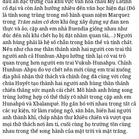
dấu ấn đặc trưng của khu vực văn hóa châu Mỹ Latinh
cổ đại và còn ảnh hưởng nhiều đến văn học hiện đại (Đó
là tính song trùng trong mô hình quan niệm Marquez
trong
Trăm năm cô đơn
khi ông xây dựng sự đan xen
thực và ảo, cặp anh em nhà Buendia giống nhau như
đúc đến nỗi khi chết họ bị đặt nhầm quan tài,…) Người
anh hùng phải là hệ số chẵn trong bản thể và tính chất.
Nếu như cha mẹ thần thánh sinh hai người con trai thì
người anh cả Hunhun-Ahpu lưỡng tính lại có vai trò
quan trọng hơn người em trai Vukub-Hunahpu. Chính
Hunhun-Ahpu do vợ chết nên mới cùng em trai xuống
địa phủ nhận thử thách và chính ông đã cùng với công
chúa Huyết tạo thành hai người anh hùng thần thánh
chiến thắng sức mạnh cái chết. Mô hình anh hùng song
trùng lưỡng hợp có thể thấy rõ nhất trong cặp anh em
Hunahpú và Xbalanqué. Họ gắn bó với nhau trong tất cả
các sự kiện, từ làm ruộng ngô, săn bắn, biến hai người
anh thành khỉ, chấp nhận thư khiêu chiến và vượt qua
mọi thử thách nơi âm ti, cuối cùng họ trường tồn cùng
nhau trong thế song hành của mặt trời và mặt trăng.