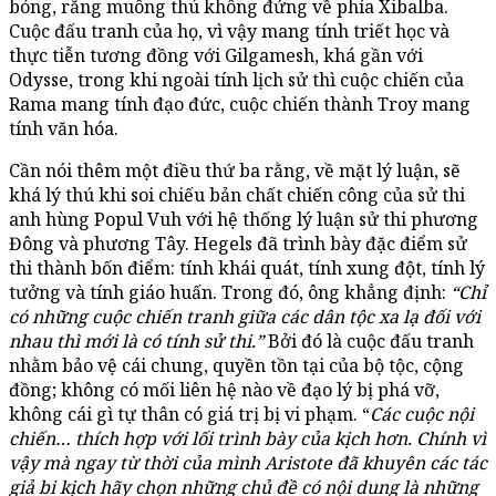
bóng, rằng muông thú không đứng về phía Xibalba.
Cuộc đấu tranh của họ, vì vậy mang tính triết học và
thực tiễn tương đồng với Gilgamesh, khá gần với
Odysse, trong khi ngoài tính lịch sử thì cuộc chiến của
Rama mang tính đạo đức, cuộc chiến thành Troy mang
tính văn hóa.
Cần nói thêm một điều thứ ba rằng, về mặt lý luận, sẽ
khá lý thú khi soi chiếu bản chất chiến công của sử thi
anh hùng Popul Vuh với hệ thống lý luận sử thi phương
Đông và phương Tây. Hegels đã trình bày đặc điểm sử
thi thành bốn điểm: tính khái quát, tính xung đột, tính lý
tưởng và tính giáo huấn. Trong đó, ông khẳng định:
“Chỉ
có những cuộc chiến tranh giữa các dân tộc xa lạ đối với
nhau thì mới là có tính sử thi.”
Bởi đó là cuộc đấu tranh
nhằm bảo vệ cái chung, quyền tồn tại của bộ tộc, cộng
đồng; không có mối liên hệ nào về đạo lý bị phá vỡ,
không cái gì tự thân có giá trị bị vi phạm. “
Các cuộc nội
chiến… thích hợp với lối trình bày của kịch hơn. Chính vì
vậy mà ngay từ thời của mình Aristote đã khuyên các tác
giả bi kịch hãy chọn những chủ đề có nội dung là những