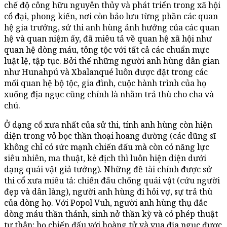
chế độ công hữu nguyên thủy và phát triển trong xã hội
cổ đại, phong kiến, nơi còn bảo lưu từng phần các quan
hệ gia trưởng, sử thi anh hùng ảnh hưởng của các quan
hệ và quan niệm ấy, đã miêu tả về quan hệ xã hội như
quan hệ dòng máu, tông tộc với tất cả các chuẩn mực
luật lệ, tập tục. Bởi thế những người anh hùng dân gian
như Hunahpú và Xbalanqué luôn được đặt trong các
mối quan hệ bộ tộc, gia đình, cuộc hành trình của họ
xuống địa ngục cũng chính là nhằm trả thù cho cha và
chú.
Ở dạng cổ xưa nhất của sử thi, tính anh hùng còn hiện
diện trong vỏ bọc thần thoại hoang đường (các dũng sĩ
không chỉ có sức mạnh chiến đấu mà còn có năng lực
siêu nhiên, ma thuật, kẻ địch thì luôn hiện diện dưới
dạng quái vật giả tưởng). Những đề tài chính được sử
thi cổ xưa miêu tả: chiến đấu chống quái vật (cứu người
đẹp và dân làng), người anh hùng đi hỏi vợ, sự trả thù
của dòng họ. Với Popol Vuh, người anh hùng thụ đắc
dòng máu thần thánh, sinh nở thần kỳ và có phép thuật
tự thân; họ chiến đấu với hoàng tử và vua địa ngục được