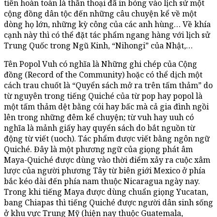
tiên hoàn toàn là thần thoại đã in bóng vào lịch sử một
cộng đồng dân tộc đến những câu chuyện kể về một
dòng họ lớn, những kỳ công của các anh hùng… Về khía
cạnh này thì có thể đặt tác phẩm ngang hàng với lịch sử
Trung Quốc trong Ngũ Kinh, “Nihongi” của Nhật,…
Tên Popol Vuh có nghĩa là Những ghi chép của Cộng
đồng (Record of the Community) hoặc có thể dịch một
cách trau chuốt là “Quyển sách mở ra trên tấm thảm” do
từ nguyên trong tiếng Quiché của từ pop hay popol là
một tấm thảm dệt bằng cói hay bấc mà cả gia đình ngồi
lên trong những đêm kể chuyện; từ vuh hay uuh có
nghĩa là mảnh giấy hay quyển sách do bắt nguồn từ
động từ viết (uoch). Tác phẩm được viết bằng ngôn ngữ
Quiché. Đây là một phương ngữ của giọng phát âm
Maya-Quiché được dùng vào thời điểm xảy ra cuộc xâm
lược của người phương Tây từ biên giới Mexico ở phía
bắc kéo dài đến phía nam thuộc Nicaragua ngày nay.
Trong khi tiếng Maya được dùng chuẩn giọng Yucatan,
bang Chiapas thì tiếng Quiché được người dân sinh sống
ở khu vực Trung Mỹ (hiện nay thuộc Guatemala,