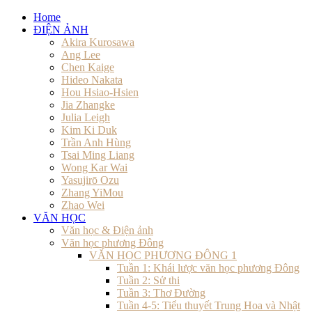
Home
ĐIỆN ẢNH
Akira Kurosawa
Ang Lee
Chen Kaige
Hideo Nakata
Hou Hsiao-Hsien
Jia Zhangke
Julia Leigh
Kim Ki Duk
Trần Anh Hùng
Tsai Ming Liang
Wong Kar Wai
Yasujirō Ozu
Zhang YiMou
Zhao Wei
VĂN HỌC
Văn học & Điện ảnh
Văn học phương Đông
VĂN HỌC PHƯƠNG ĐÔNG 1
Tuần 1: Khái lược văn học phương Đông
Tuần 2: Sử thi
Tuần 3: Thơ Đường
Tuần 4-5: Tiểu thuyết Trung Hoa và Nhật