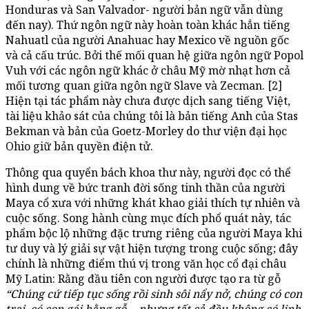
Honduras và San Valvador- người bản ngữ vẫn dùng
đến nay). Thứ ngôn ngữ này hoàn toàn khác hẳn tiếng
Nahuatl của người Anahuac hay Mexico về nguồn gốc
và cả cấu trúc. Bởi thế mối quan hệ giữa ngôn ngữ Popol
Vuh với các ngôn ngữ khác ở châu Mỹ mờ nhạt hơn cả
mối tương quan giữa ngôn ngữ Slave và Zecman. [2]
Hiện tại tác phẩm này chưa được dịch sang tiếng Việt,
tài liệu khảo sát của chúng tôi là bản tiếng Anh của Stas
Bekman và bản của Goetz-Morley do thư viện đại học
Ohio giữ bản quyền điện tử.
Thông qua quyển bách khoa thư này, người đọc có thể
hình dung về bức tranh đời sống tinh thần của người
Maya cổ xưa với những khát khao giải thích tự nhiên và
cuộc sống. Song hành cùng mục đích phổ quát này, tác
phẩm bộc lộ những đặc trưng riêng của người Maya khi
tư duy và lý giải sự vật hiện tượng trong cuộc sống; đây
chính là những điểm thú vị trong văn học cổ đại châu
Mỹ Latin: Rằng đầu tiên con người được tạo ra từ gỗ
“Chúng cứ tiếp tục sống rồi sinh sôi nẩy nở, chúng có con
trai, có con gái bằng gỗ… nhưng tất cả đều không có linh