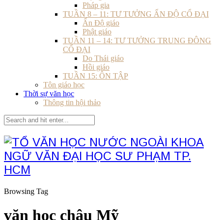
Pháp gia
TUẦN 8 – 11: TƯ TƯỞNG ẤN ĐỘ CỔ ĐẠI
Ấn Độ giáo
Phật giáo
TUẦN 11 – 14: TƯ TƯỞNG TRUNG ĐÔNG
CỔ ĐẠI
Do Thái giáo
Hồi giáo
TUẦN 15: ÔN TẬP
Tôn giáo học
Thời sự văn học
Thông tin hội thảo
Browsing Tag
văn học châu Mỹ