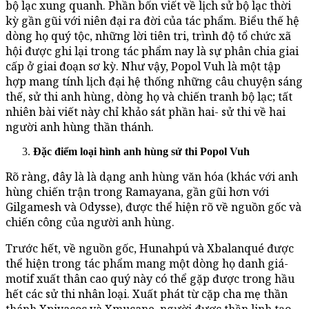
bộ lạc xung quanh. Phần bốn viết về lịch sử bộ lạc thời
kỳ gần gũi với niên đại ra đời của tác phẩm. Biểu thế hệ
dòng họ quý tộc, những lời tiên tri, trình độ tổ chức xã
hội được ghi lại trong tác phẩm nay là sự phân chia giai
cấp ở giai đoạn sơ kỳ. Như vậy, Popol Vuh là một tập
hợp mang tính lịch đại hệ thống những câu chuyện sáng
thế, sử thi anh hùng, dòng họ và chiến tranh bộ lạc; tất
nhiên bài viết này chỉ khảo sát phần hai- sử thi về hai
người anh hùng thần thánh.
Đặc điểm loại hình anh hùng sử thi Popol Vuh
Rõ ràng, đây là là dạng anh hùng văn hóa (khác với anh
hùng chiến trận trong Ramayana, gần gũi hơn với
Gilgamesh và Odysse), được thể hiện rõ về nguồn gốc và
chiến công của người anh hùng.
Trước hết, về nguồn gốc, Hunahpú và Xbalanqué được
thể hiện trong tác phẩm mang một dòng họ danh giá-
motif xuất thân cao quý này có thể gặp được trong hầu
hết các sử thi nhân loại. Xuất phát từ cặp cha mẹ thần
thánh Xpiyacoc và Xmucane, người được thần linh tạo