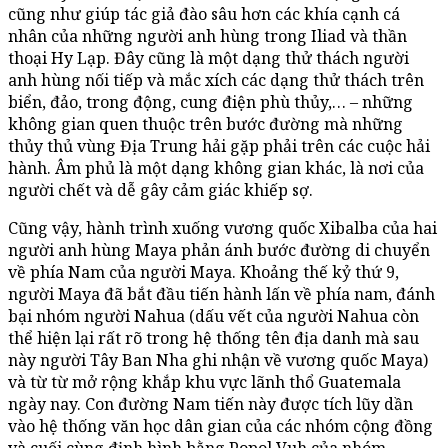
cũng như giúp tác giả đào sâu hơn các khía cạnh cá
nhân của những người anh hùng trong Iliad và thần
thoại Hy Lạp. Đây cũng là một dạng thử thách người
anh hùng nối tiếp và mắc xích các dạng thử thách trên
biển, đảo, trong động, cung điện phù thủy,… – những
không gian quen thuộc trên bước đường mà những
thủy thủ vùng Địa Trung hải gặp phải trên các cuộc hải
hành. Âm phủ là một dạng không gian khác, là nơi của
người chết và dễ gây cảm giác khiếp sợ.
Cũng vậy, hành trình xuống vương quốc Xibalba của hai
người anh hùng Maya phản ánh bước đường di chuyển
về phía Nam của người Maya. Khoảng thế kỷ thứ 9,
người Maya đã bắt đầu tiến hành lấn về phía nam, đánh
bại nhóm người Nahua (dấu vết của người Nahua còn
thể hiện lại rất rõ trong hệ thống tên địa danh mà sau
này người Tây Ban Nha ghi nhận về vương quốc Maya)
và từ từ mở rộng khắp khu vực lãnh thổ Guatemala
ngày nay. Con đường Nam tiến này được tích lũy dần
vào hệ thống văn học dân gian của các nhóm cộng đồng
và cuối cùng định hình bằng Popol Vuh của nhóm