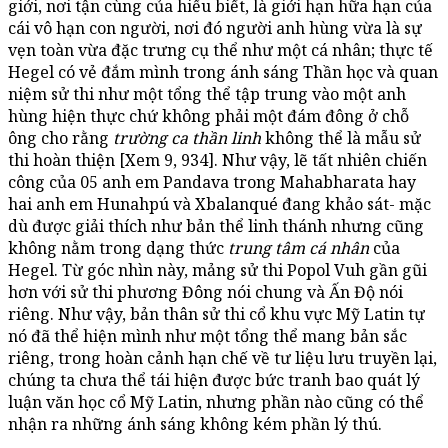
giới, nơi tận cùng của hiểu biết, là giới hạn hữa hạn của
cái vô hạn con người, nơi đó người anh hùng vừa là sự
vẹn toàn vừa đặc trưng cụ thể như một cá nhân; thực tế
Hegel có vẻ đắm mình trong ánh sáng Thần học và quan
niệm sử thi như một tổng thể tập trung vào một anh
hùng hiện thực chứ không phải một đám đông ở chỗ
ông cho rằng
trường ca thần linh
không thể là mẫu sử
thi hoàn thiện [Xem 9, 934]. Như vậy, lẽ tất nhiên chiến
công của 05 anh em Pandava trong Mahabharata hay
hai anh em Hunahpú và Xbalanqué đang khảo sát- mặc
dù được giải thích như bản thể linh thánh nhưng cũng
không nằm trong dạng thức
trung tâm cá nhân
của
Hegel. Từ góc nhìn này, mảng sử thi Popol Vuh gần gũi
hơn với sử thi phương Đông nói chung và Ấn Độ nói
riêng. Như vậy, bản thân sử thi cổ khu vực Mỹ Latin tự
nó đã thể hiện mình như một tổng thể mang bản sắc
riêng, trong hoàn cảnh hạn chế về tư liệu lưu truyền lại,
chúng ta chưa thể tái hiện được bức tranh bao quát lý
luận văn học cổ Mỹ Latin, nhưng phần nào cũng có thể
nhận ra những ánh sáng không kém phần lý thú.