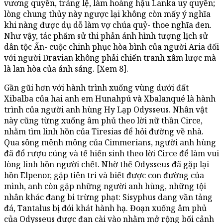
vương quyền, tráng lệ, làm hoàng hậu Lanka uy quyền;
lòng chung thủy này ngược lại không còn mấy ý nghĩa
khi nàng được dụ dỗ làm vợ chúa quỷ- thoe nghĩa đen.
Như vậy, tác phẩm sử thi phản ánh hình tượng lịch sử
dân tộc Ấn- cuộc chinh phục hòa bình của người Aria đối
với người Dravian không phải chiến tranh xâm lược mà
là lan hòa của ánh sáng. [Xem 8].
Gần gũi hơn với hành trình xuống vùng dưới đất
Xibalba của hai anh em Hunahpú và Xbalanqué là hành
trình của người anh hùng Hy Lạp Odysseus. Nhân vật
này cũng từng xuống âm phủ theo lời nữ thần Circe,
nhằm tìm linh hồn của Tiresias để hỏi đường về nhà.
Qua sông mênh mông của Cimmerians, người anh hùng
đã đổ rượu cúng và tế hiến sinh theo lời Circe để làm vui
lòng linh hồn người chết. Nhờ thế Odysseus đã gặp lại
hồn Elpenor, gặp tiên tri và biết được con đường của
mình, anh còn gặp những người anh hùng, những tội
nhân khác đang bi trừng phạt: Sisyphus dang vần tảng
đá, Tantalus bị đói khát hành hạ. Đoạn xuống âm phủ
của Odysseus được đan cài vào nhằm mở rộng bối cảnh