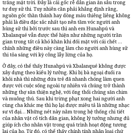
trăng mặt trời. Đây là cái gốc rễ dân gian ăn sâu trong
tư duy sử thi. Tuy nhiên cần phải khẳng định rằng,
nguồn gốc thần thánh hay dòng máu thiêng liêng không
phải là điều đặc sắc nhất tạo nên tầm vóc người anh
hùng sử thi bởi trước sau thì anh em Hunahpú và
Xbalanqué vẫn được thể hiện như những người trần
gian trong tất cả khó khăn khi đối mặt với cái chết …
chính những điều này càng làm cho người anh hùng sử
thi tỏa sáng với kỳ công lẫy lừng của họ.
Ở đây, có thể thấy Hunahpú và Xbalanqué không được
xây dựng theo kiểu lý tưởng. Khi bị bà ngoại đuổi ra
khỏi nhà thì những đứa trẻ đã nhanh chóng làm quen
được với cuộc sống ngoài tự nhiên và chúng trở thành
những thợ săn thiện nghệ, với ống thổi chúng săn chim
và muông thú. Sau khi trừng phạt xong hai người anh
cùng cha khác mẹ thì họ lại được miêu tả là những nhạc
sư vĩ đại… Những nét này nằm trong hệ thống chi tiết
của nhân vật cổ tích dân gian, không lý tưởng nhưng đủ
giúp ích cho nhân vật trong quá trình hoạt động tương
lai của họ. Từ đó, có thể thấy chính tính nhân loại chứ