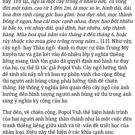
này. Trở lại,
ngô
là một cây trồng ở nhiều nơi, có vòng
đời một năm, cao từ 1 đến 2m, lá mọc so le, hình dải, dài,
hoa đơn tính cùng gốc bao gồm: hoa đực nhỏ, mọc thành
bông ở ngọn, hoa cái mọc cạnh nhau, được bao bởi nhiều
lá bắc to, vòi nhụy dài, quả dĩnh, hạt nhiều, xếp thành
hàng. Mùa hoa quả nằm vào tháng 4 đến tháng 6, hoặc
tùy thuộc vào mùa gieo trồng trong năm…
[11]. Như vậy,
cây ngô- hay Thần ngô- danh vị được cư dân Trung Mỹ
huyền tác và gắn kết vào đó nhiều lớp ý nghĩa thiêng
liêng mang tính tôn giáo đã quyết định mô hình tư duy
của họ, cụ thể là tác giả Popol Vuh. Cây ngô lưỡng tính
để sinh sôi nẩy nở và ban sự phồn vinh cho cộng đồng
thì người anh hùng cũng phải lưỡng tính để chiến
thắng. Hệ thống ý nghĩa liên quan đến cây ngô còn ảnh
hưởng đến hình tượng người anh hùng sử thi trong ánh
sáng ý nghĩa kỳ công của họ.
Thứ đến, về chiến công, Popol Vuh thể hiện hành trình
của hai người anh hùng thần thánh như là một cuộc đấu
tranh thiêng liêng giữa sinh và tử- vấn đề triết học của
nhân loại. Điều này thể hiện ở các khía cạnh sau: