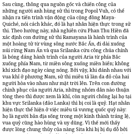
Sau cùng, thông qua nguồn gốc và chiến công của
những người anh hùng sử thi trong Popol Vuh, có thể
nhận ra tiến trình vận động của cộng đồng Maya-
Quiché, nói cách khác, đó là hạt nhân hiện thực trong sử
thi. Theo hướng này, nhà nghiên cứu Phan Thu Hiền đã
xác định con đường sử thi Ramayana là hành trình của
một hoàng tử từ vùng sông nước Bắc Ấn, đi dài xuống
núi rừng Nam Ấn và qua Srilanka cứu công chúa chính
là bóng dáng hành trình của người Aria từ phía Bắc
xuống phía Nam, từ miền sông xuống miền biển; không
khí xích đạo ngày càng nóng. Bởi vậy, khi đánh nhau với
vua khỉ ở phương Nam, sử thi miêu tả làn da đỏ của hai
người hòa vào nhau như mặt trời lên. Trên con đường
chinh phục của người Aria, những nhóm dân nào thuận
tòng theo thì được xem là khỉ, còn người chống lại họ tại
khu vực Srilanka (đảo Lanka) thì bị coi là quỷ. Hạt nhân
hiện thực thể hiện ở việc miêu tả vương quốc quỷ này:
họ là người bản địa sống trong một kinh thành tráng lệ,
vua quỷ cũng hào hùng và uy dũng. Vì thế mới thấy
được lòng chung thủy của nàng Sita khi bị bị dụ dỗ bởi