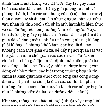
danh thành mặt trăng và mặt trời- đây là ngày khải
hoàn của sắc dân chiến thắng, giải phóng tù binh và
phong thánh, biến các anh hùng của bộ tộc thành các vị
thần quyền uy và áp đặt cho những người bản xứ. Như
vậy, phần sử thi Popol Vuh phản ánh hạt nhân hiện thực
và con đường tiến lên phương Nam của người Maya.
Con đường lý giải ý nghĩa lịch sử của các tác phẩm dân
gian đã và đang mở ra nhiều triển vọng nhưng không
phải không có những khó khăn, đặc biệt là do một
khoảng cách thời gian đủ xa, dễ đẩy người quan sát vào
thế gắn cái nhìn chủ quan vào các sự việc được xâu
chuỗi theo tiền giả định nhất định- mà không phải lúc
nào cũng chính xác. Tuy vậy, nhìn ra được hướng vận
động của hiện thực, đặc biệt trong trường hợp sử thi,
chính là khái quát hóa được cuộc sống của cộng đồng-
điểm xuất phát mà cũng là đích của sử thi- thì phần
thưởng lớn lao này luôn khuyến khích các nỗ lực lý giải
như là những viên đá lát con đường đến chân lý.
Như vậy, thông qua khảo sát nghệ thuật xây dựng hình
tượng người anh hùng sử thi trong phần sử thi anh