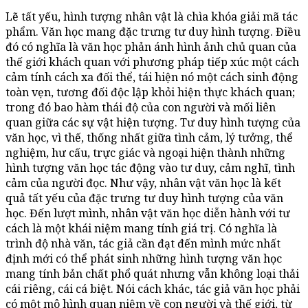
Lẽ tất yếu, hình tượng nhân vật là chìa khóa giải mã tác
phẩm. Văn học mang đặc trưng tư duy hình tượng. Điều
đó có nghĩa là văn học phản ánh hình ảnh chủ quan của
thế giới khách quan với phương pháp tiếp xúc một cách
cảm tính cách xa đối thể, tái hiện nó một cách sinh động
toàn vẹn, tương đối độc lập khỏi hiện thực khách quan;
trong đó bao hàm thái độ của con người và mối liên
quan giữa các sự vật hiện tượng. Tư duy hình tượng của
văn học, vì thế, thống nhất giữa tình cảm, lý tưởng, thể
nghiệm, hư cấu, trực giác và ngoại hiện thành những
hình tượng văn học tác động vào tư duy, cảm nghĩ, tình
cảm của người đọc. Như vậy, nhân vật văn học là kết
quả tất yếu của đặc trưng tư duy hình tượng của văn
học. Đến lượt mình, nhân vật văn học diễn hành với tư
cách là một khái niệm mang tính giá trị. Có nghĩa là
trình độ nhà văn, tác giả cần đạt đến mình mức nhất
định mới có thể phát sinh những hình tượng văn học
mang tính bản chất phổ quát nhưng vẫn không loại thải
cái riêng, cái cá biệt. Nói cách khác, tác giả văn học phải
có một mô hình quan niệm về con người và thế giới, từ