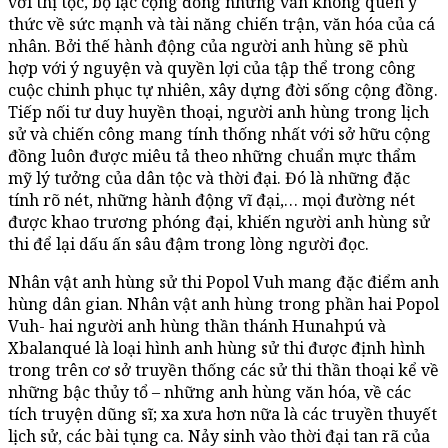
với thị tộc, bộ lạc cộng đồng nhưng vẫn không quên ý
thức về sức mạnh và tài năng chiến trận, văn hóa của cá
nhân. Bởi thế hành động của người anh hùng sẽ phù
hợp với ý nguyện và quyền lợi của tập thể trong công
cuộc chinh phục tự nhiên, xây dựng đời sống cộng đồng.
Tiếp nối tư duy huyền thoại, người anh hùng trong lịch
sử và chiến công mang tính thống nhất với sở hữu cộng
đồng luôn được miêu tả theo những chuẩn mực thẩm
mỹ lý tưởng của dân tộc và thời đại. Đó là những đặc
tính rõ nét, những hành động vĩ đại,… mọi đường nét
được khao trương phóng đại, khiến người anh hùng sử
thi để lại dấu ấn sâu đậm trong lòng người đọc.
Nhân vật anh hùng sử thi Popol Vuh mang đặc điểm anh
hùng dân gian. Nhân vật anh hùng trong phần hai Popol
Vuh- hai người anh hùng thần thánh Hunahpú và
Xbalanqué là loại hình anh hùng sử thi được định hình
trong trên cơ sở truyền thống các sử thi thần thoại kể về
những bậc thủy tổ – những anh hùng văn hóa, về các
tích truyện dũng sĩ; xa xưa hơn nữa là các truyền thuyết
lịch sử, các bài tụng ca. Nảy sinh vào thời đại tan rã của