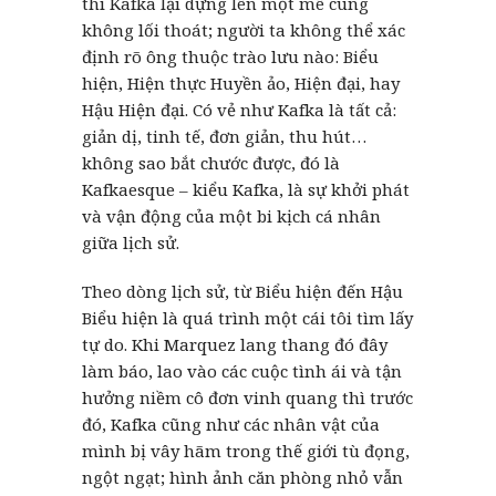
thì Kafka lại dựng lên một mê cung
không lối thoát; người ta không thể xác
định rõ ông thuộc trào lưu nào: Biểu
hiện, Hiện thực Huyền ảo, Hiện đại, hay
Hậu Hiện đại. Có vẻ như Kafka là tất cả:
giản dị, tinh tế, đơn giản, thu hút…
không sao bắt chước được, đó là
Kafkaesque – kiểu Kafka, là sự khởi phát
và vận động của một bi kịch cá nhân
giữa lịch sử.
Theo dòng lịch sử, từ Biểu hiện đến Hậu
Biểu hiện là quá trình một cái tôi tìm lấy
tự do. Khi Marquez lang thang đó đây
làm báo, lao vào các cuộc tình ái và tận
hưởng niềm cô đơn vinh quang thì trước
đó, Kafka cũng như các nhân vật của
mình bị vây hãm trong thế giới tù đọng,
ngột ngạt; hình ảnh căn phòng nhỏ vẫn