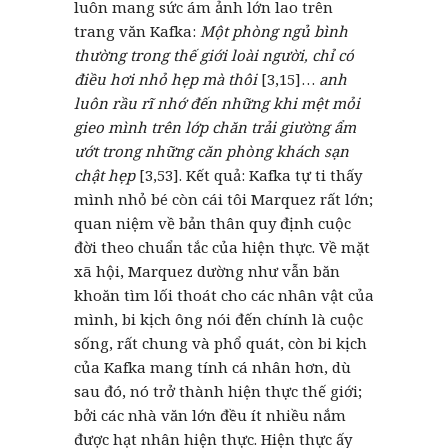
luôn mang sức ám ảnh lớn lao trên
trang văn Kafka:
Một phòng ngủ bình
thường trong thế giới loài người, chỉ có
điều hơi nhỏ hẹp mà thôi
[3,15]…
anh
luôn rầu rĩ nhớ đến những khi mệt mỏi
gieo mình trên lớp chăn trải giường ẩm
ướt trong những căn phòng khách sạn
chật hẹp
[3,53]. Kết quả: Kafka tự ti thấy
mình nhỏ bé còn cái tôi Marquez rất lớn;
quan niệm về bản thân quy định cuộc
đời theo chuẩn tắc của hiện thực. Về mặt
xã hội, Marquez dường như vẫn băn
khoăn tìm lối thoát cho các nhân vật của
mình, bi kịch ông nói đến chính là cuộc
sống, rất chung và phổ quát, còn bi kịch
của Kafka mang tính cá nhân hơn, dù
sau đó, nó trở thành hiện thực thế giới;
bởi các nhà văn lớn đều ít nhiều nắm
được hạt nhân hiện thực. Hiện thực ấy