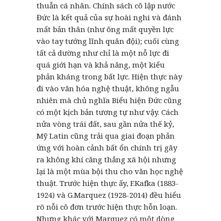
thuẫn cá nhân. Chính sách cô lập nước
Đức là kết quả của sự hoài nghi và đánh
mất bản thân (như ông mất quyền lực
vào tay tướng lĩnh quân đội); cuối cùng
tất cả dường như chỉ là một nỗ lực đi
quá giới hạn và khả năng, một kiểu
phản kháng trong bất lực. Hiện thực này
đi vào văn hóa nghệ thuật, không ngẫu
nhiên mà chủ nghĩa Biểu hiện Đức cũng
có một kịch bản tương tự như vậy. Cách
nửa vòng trái đất, sau gần nửa thế kỷ,
Mỹ Latin cũng trải qua giai đoạn phản
ứng với hoàn cảnh bất ổn chính trị gây
ra không khí căng thẳng xã hội nhưng
lại là một mùa bội thu cho văn học nghệ
thuật. Trước hiện thực ấy, F.Kafka (1883-
1924) và G.Marquez (1928-2014) đều hiểu
rõ nỗi cô đơn trước hiện thực hỗn loạn.
Nhưng khác với Marquez có một dòng