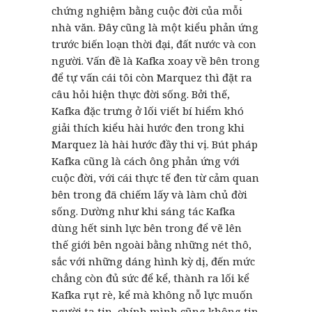
chứng nghiệm bằng cuộc đời của mỗi
nhà văn. Đây cũng là một kiểu phản ứng
trước biến loạn thời đại, đất nước và con
người. Vấn đề là Kafka xoay về bên trong
để tự vấn cái tôi còn Marquez thì đặt ra
câu hỏi hiện thực đời sống. Bởi thế,
Kafka đặc trưng ở lối viết bí hiểm khó
giải thích kiểu hài hước đen trong khi
Marquez là hài hước đầy thi vị. Bút pháp
Kafka cũng là cách ông phản ứng với
cuộc đời, với cái thực tế đen từ cảm quan
bên trong đã chiếm lấy và làm chủ đời
sống. Dường như khi sáng tác Kafka
dùng hết sinh lực bên trong để vẽ lên
thế giới bên ngoài bằng những nét thô,
sắc với những dáng hình kỳ dị, đến mức
chẳng còn đủ sức để kể, thành ra lối kể
Kafka rụt rè, kể mà không nỗ lực muốn
người ta tin, chính mình cũng không tin.