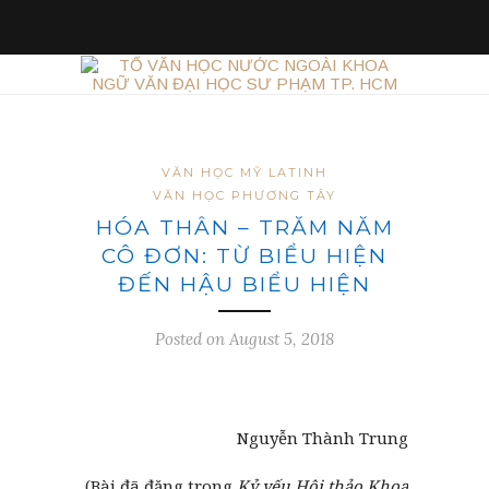
VĂN HỌC MỸ LATINH
VĂN HỌC PHƯƠNG TÂY
HÓA THÂN – TRĂM NĂM
CÔ ĐƠN: TỪ BIỂU HIỆN
ĐẾN HẬU BIỂU HIỆN
Posted on August 5, 2018
Nguyễn Thành Trung
(Bài đã đăng trong
Kỷ yếu Hội thảo Khoa