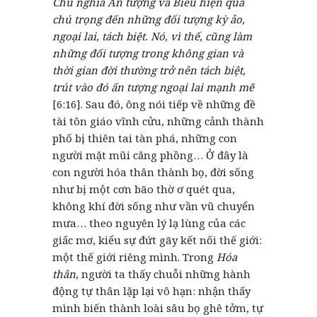
Chủ nghĩa Ấn tượng và Biểu hiện quá
chú trọng đến những đối tượng kỳ ảo,
ngoại lai, tách biệt. Nó, vì thế, cũng làm
những đối tượng trong không gian và
thời gian đời thường trở nên tách biệt,
trút vào đó ấn tượng ngoại lai mạnh mẽ
[6:16]. Sau đó, ông nói tiếp về những đề
tài tôn giáo vĩnh cửu, những cảnh thành
phố bị thiên tai tàn phá, những con
người mặt mũi căng phồng… Ở đây là
con người hóa thân thành bọ, đời sống
như bị một cơn bão thờ ơ quét qua,
không khí đời sống như vần vũ chuyển
mưa… theo nguyên lý lạ lùng của các
giấc mơ, kiểu sự đứt gãy kết nối thế giới:
một thế giới riêng mình. Trong
Hóa
thân
, người ta thấy chuỗi những hành
động tự thân lặp lại vô hạn: nhận thấy
mình biến thành loài sâu bọ ghê tởm, tự