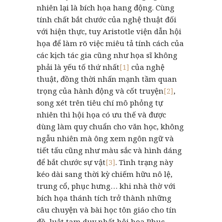
nhiên lại là bích họa hang động. Cùng
tính chất bắt chước của nghệ thuật đối
với hiện thực, tuy Aristotle viện dẫn hội
họa để làm rõ việc miêu tả tính cách của
các kịch tác gia cũng như họa sĩ không
phải là yếu tố thứ nhất
[1]
của nghệ
thuật, đồng thời nhấn mạnh tầm quan
trọng của hành động và cốt truyện
[2]
,
song xét trên tiêu chí mô phỏng tự
nhiên thì hội họa có ưu thế và được
dùng làm quy chuẩn cho văn học, không
ngẫu nhiên mà ông xem ngôn ngữ và
tiết tấu cũng như màu sắc và hình dáng
để bắt chước sự vật
[3]
. Tình trạng này
kéo dài sang thời kỳ chiếm hữu nô lệ,
trung cổ, phục hưng… khi nhà thờ với
bích họa thánh tích trở thành những
câu chuyện và bài học tôn giáo cho tín
đồ, luật tam duy nhất hội họa Phục