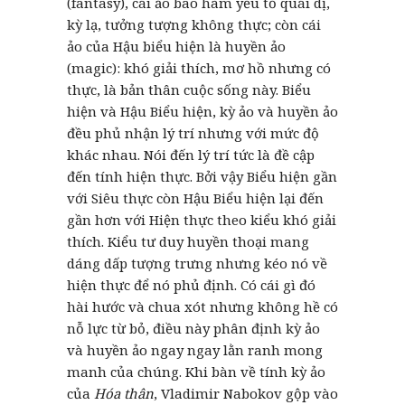
(fantasy), cái ảo bao hàm yếu tố quái dị,
kỳ lạ, tưởng tượng không thực; còn cái
ảo của Hậu biểu hiện là huyền ảo
(magic): khó giải thích, mơ hồ nhưng có
thực, là bản thân cuộc sống này. Biểu
hiện và Hậu Biểu hiện, kỳ ảo và huyền ảo
đều phủ nhận lý trí nhưng với mức độ
khác nhau. Nói đến lý trí tức là đề cập
đến tính hiện thực. Bởi vậy Biểu hiện gần
với Siêu thực còn Hậu Biểu hiện lại đến
gần hơn với Hiện thực theo kiểu khó giải
thích. Kiểu tư duy huyền thoại mang
dáng dấp tượng trưng nhưng kéo nó về
hiện thực để nó phủ định. Có cái gì đó
hài hước và chua xót nhưng không hề có
nỗ lực từ bỏ, điều này phân định kỳ ảo
và huyền ảo ngay ngay lằn ranh mong
manh của chúng. Khi bàn về tính kỳ ảo
của
Hóa thân
, Vladimir Nabokov gộp vào