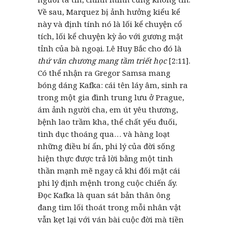
Về sau, Marquez bị ảnh hưởng kiểu kể
này và định tính nó là lối kể chuyện cổ
tích, lối kể chuyện kỳ ảo với gương mặt
tỉnh của bà ngoại. Lê Huy Bắc cho đó là
thứ văn chương mang tầm triết học
[2:11].
Có thể nhận ra Gregor Samsa mang
bóng dáng Kafka: cái tên láy âm, sinh ra
trong một gia đình trung lưu ở Prague,
ám ảnh người cha, em út yêu thương,
bệnh lao trầm kha, thể chất yếu đuối,
tình dục thoáng qua… và hàng loạt
những điều bí ẩn, phi lý của đời sống
hiện thực được trả lời bằng một tinh
thần mạnh mẽ ngay cả khi đối mặt cái
phi lý định mệnh trong cuộc chiến ấy.
Đọc Kafka là quan sát bản thân ông
đang tìm lối thoát trong mỗi nhân vật
vẫn kẹt lại với ván bài cuộc đời mà tiền