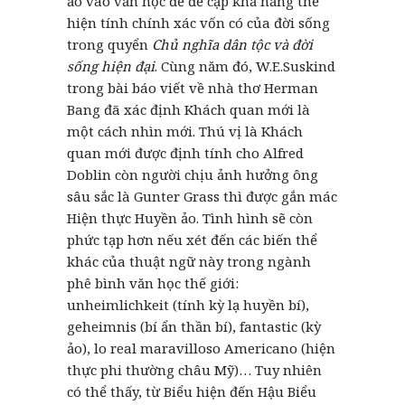
ảo vào văn học để đề cập khả năng thể
hiện tính chính xác vốn có của đời sống
trong quyển
Chủ nghĩa dân tộc và đời
sống hiện đại
. Cùng năm đó, W.E.Suskind
trong bài báo viết về nhà thơ Herman
Bang đã xác định Khách quan mới là
một cách nhìn mới. Thú vị là Khách
quan mới được định tính cho Alfred
Doblin còn người chịu ảnh hưởng ông
sâu sắc là Gunter Grass thì được gắn mác
Hiện thực Huyền ảo. Tình hình sẽ còn
phức tạp hơn nếu xét đến các biến thể
khác của thuật ngữ này trong ngành
phê bình văn học thế giới:
unheimlichkeit (tính kỳ lạ huyền bí),
geheimnis (bí ẩn thần bí), fantastic (kỳ
ảo), lo real maravilloso Americano (hiện
thực phi thường châu Mỹ)… Tuy nhiên
có thể thấy, từ Biểu hiện đến Hậu Biểu