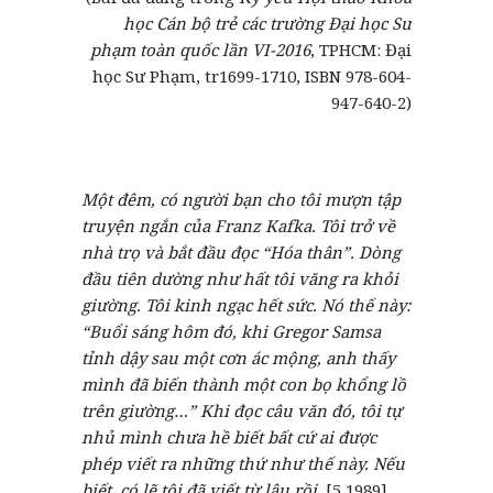
học Cán bộ trẻ các trường Đại học Sư
phạm toàn quốc lần VI-2016
, TPHCM: Đại
học Sư Phạm, tr1699-1710, ISBN 978-604-
947-640-2)
Một đêm, có người bạn cho tôi mượn tập
truyện ngắn của Franz Kafka. Tôi trở về
nhà trọ và bắt đầu đọc “
Hóa thân
”
. Dòng
đầu tiên dường như hất tôi văng ra khỏi
giường. Tôi kinh ngạc hết sức. Nó thế này:
“Buổi sáng hôm đó, khi Gregor Samsa
tỉnh dậy sau một cơn ác mộng, anh thấy
mình đã biến thành một con bọ khổng lồ
trên giường…” Khi đọc câu văn đó, tôi tự
nhủ mình chưa hề biết bất cứ ai được
phép viết ra những thứ như thế này. Nếu
biết, có lẽ tôi đã viết từ lâu rồi.
[5,1989]