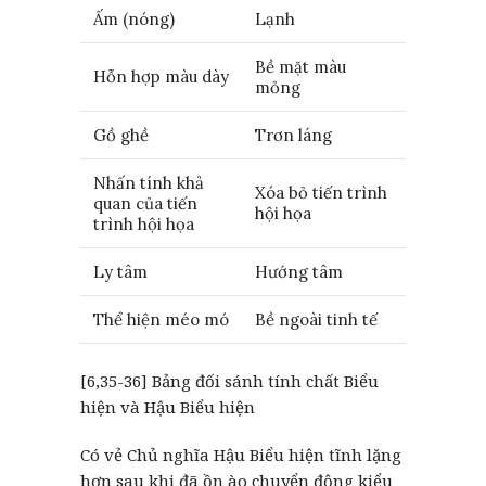
Ấm (nóng)
Lạnh
Bề mặt màu
Hỗn hợp màu dày
mỏng
Gồ ghề
Trơn láng
Nhấn tính khả
Xóa bỏ tiến trình
quan của tiến
hội họa
trình hội họa
Ly tâm
Hướng tâm
Thể hiện méo mó
Bề ngoài tinh tế
[6,35-36] Bảng đối sánh tính chất Biểu
hiện và Hậu Biểu hiện
Có vẻ Chủ nghĩa Hậu Biểu hiện tĩnh lặng
hơn sau khi đã ồn ào chuyển động kiểu