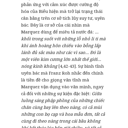
phản ứng với cảm xúc được cường độ
hóa của Biểu hiện mà trở lại trạng thái
cân bằng trên cơ sở tích lũy suy tư, uyên
bác. Đây là cơ sở của cái nhìn mà
Marquez dùng để miêu tả nước đá:
…
khối trong suốt với những lỗ nhỏ li ti mà
khi ánh hoàng hôn chiếu vào bỗng lấp
lánh đủ sắc màu như các vì sao… Đó là
một viên kim cương lớn nhất thế giới…
nóng kinh khủng
[4,42-43]. Sự bình tĩnh
uyên bác mà Franz Roh nhắc đến chính
là tiền đề cho giọng văn tĩnh mà
Marquez vận dụng vào văn mình, ngay
cả đối với những sự kiện đặc biệt:
Giữa
luồng sáng phập phồng của những chiếc
chăn cùng bay lên theo nàng, có cả mùi
những con bọ cạp và hoa mẫu đơn, tất cả
cùng đi theo nàng trong cái bầu không
khí kết thúc lúc bốn giờ chiều, và tất cả