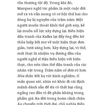
tổn thương tột độ. Trong khi đó,
Marquez nghĩ tác phẩm là một cuộc đời
mở ra và vẫn mong có cơ hội thứ hai cho
dòng họ bị nguyền rủa trăm năm. Một
người muốn thoát khỏi thế giới này, kẻ
lại muốn nỗ lực xây dựng lại. Biểu hiện
đấu tranh của Kafka lại đẩy ông đến bờ
thỏa hiệp bởi mơ về một hiện thực đơn
giản, tươi sáng hơn. Xây dựng lại, vì thế,
mới thực là nhiệm vụ đương đầu của
người nghệ sĩ Hậu Biểu hiện với hiện
thực, cho nên tâm thế đấu tranh của các
nhân vật trong
Trăm năm cô đơn
rõ hơn
Hóa thân
. Bởi họ rút kinh nghiệm, tỉ
mẩn quan sát, nhìn nó khác đi cái định
mệnh dành sẵn để dù có thất bại cũng
ngẩng cao đầu vì đã phản kháng trong
phẩm giá. Ra đời trong hoàn cảnh châu
Âu chuyển trời thời đại, chủ nghĩa Biểu