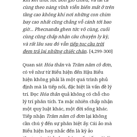
cùng theo nàng vĩnh viễn biến mất ở trên
tầng cao không khí nơi những con chim
bay cao nhất cũng chẳng vỗ cánh tới bao
giờ… Phecnanđa ghen tức vô cùng, cuối
cùng cũng chấp nhận câu chuyện ly kỳ,
và rất lâu sau đó vẫn
tiếp tục cầu trời
đem trả lại những chiếc chăn
.
[4,299-300]
Quan sát
Hóa thân
và
Trăm năm cô đơn
,
có vẻ như từ Biểu hiện đến Hậu Biểu
hiện không phải là một quá trình phủ
định mà là tiếp nối, đặc biệt là vấn đề lý
trí. Đọc
Hóa thân
quả không có chỗ cho
lý trí phân tích. Ta mặc nhiên chấp nhận
một quy luật khác, một đời sống khác.
Tiếp nhận
Trăm năm cô đơn
lại không
cần chú ý đến sự phân biệt ấy. Cái ảo mà
Biểu hiện hay nhắc đến là kỳ ảo