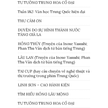
TƯ TƯỞNG TRUNG HOA CỔ ĐẠI
Tuần 1&2: Văn học Trung Quốc hiện đại
THƯ CẢM ƠN
DUYÊN DO SỰ HÌNH THÀNH NƯỚC
TĂNG GIÀ LA
HỒNG THỦY (Truyện của Inoue Yasushi;
Phan Thu Vân dịch từ bản tiếng Trung)
LÂU LAN (Truyện của Inoue Yasushi; Phan
Thu Vân dịch từ bản tiếng Trung)
TAI CỤP (hay câu chuyện về nghệ thuật và
thị trường trong phim Trung Quốc)
LINH SƠN – CAO HÀNH KIỆN
TÌM HIỂU HỒNG LÂU MỘNG
TƯ TƯỞNG TRUNG HOA CỔ ĐẠI