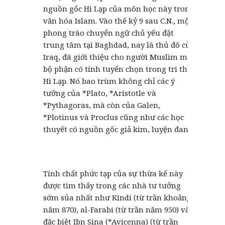
nguồn gốc Hi Lạp của môn học này trong
văn hóa Islam. Vào thế kỷ 9 sau C.N., một
phong trào chuyển ngữ chủ yếu đặt
trung tâm tại Baghdad, nay là thủ đô của
Iraq, đã giới thiệu cho người Muslim một
bộ phận có tính tuyển chọn trong tri thức
Hi Lạp. Nó bao trùm không chỉ các ý
tưởng của *Plato, *Aristotle và
*Pythagoras, mà còn của Galen,
*Plotinus và Proclus cũng như các học
thuyết có nguồn gốc giả kim, luyện đan.
Tính chất phức tạp của sự thừa kế này
được tìm thấy trong các nhà tư tưởng
sớm sủa nhất như Kindi (từ trần khoảng
năm 870), al-Farabi (từ trần năm 950) và
đặc biệt Ibn Sina (*Avicenna) (từ trần