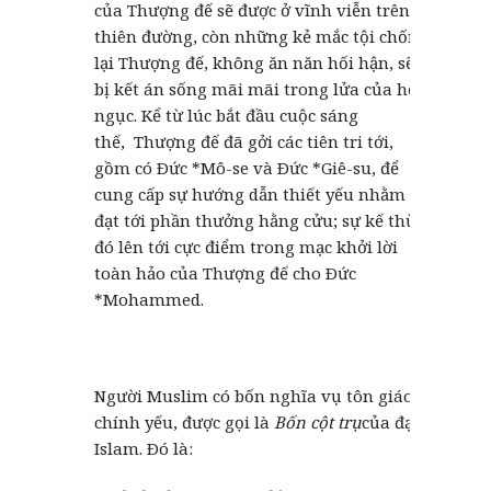
của Thượng đế sẽ được ở vĩnh viễn trên
thiên đường, còn những kẻ mắc tội chống
lại Thượng đế, không ăn năn hối hận, sẽ
bị kết án sống mãi mãi trong lửa của hỏa
ngục. Kể từ lúc bắt đầu cuộc sáng
thế, Thượng đế đã gởi các tiên tri tới,
gồm có Ðức *Mô-se và Ðức *Giê-su, để
cung cấp sự hướng dẫn thiết yếu nhằm
đạt tới phần thưởng hằng cửu; sự kế thừa
đó lên tới cực điểm trong mạc khởi lời
toàn hảo của Thượng đế cho Ðức
*Mohammed.
Người Muslim có bốn nghĩa vụ tôn giáo
chính yếu, được gọi là
Bốn cột trụ
của đạo
Islam. Ðó là: