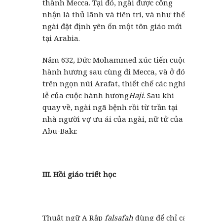
thành Mecca. Tại đó, ngài được công
nhận là thủ lãnh và tiên tri, và như thế,
ngài đặt định yên ổn một tôn giáo mới
tại Arabia.
Năm 632, Ðức Mohammed xúc tiến cuộc
hành hương sau cùng đi Mecca, và ở đó,
trên ngọn núi Arafat, thiết chế các nghi
lễ của cuộc hành hương
Haji
. Sau khi
quay về, ngài ngã bệnh rồi từ trần tại
nhà người vợ ưu ái của ngài, nữ tử của
Abu-Bakr.
III. Hồi giáo triết học
Thuật ngữ A Rập
falsafah
dùng để chỉ các