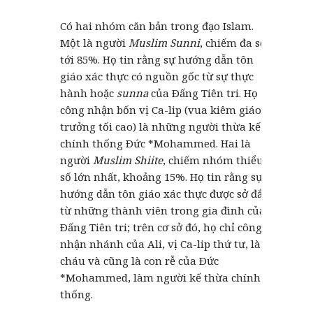
Có hai nhóm căn bản trong đạo Islam.
Một là người
Muslim Sunni
, chiếm đa số,
tới 85%. Họ tin rằng sự hướng dẫn tôn
giáo xác thực có nguồn gốc từ sự thực
hành hoặc
sunna
của Ðấng Tiên tri. Họ
công nhận bốn vị Ca-lip (vua kiêm giáo
trưởng tối cao) là những người thừa kế
chính thống Ðức *Mohammed. Hai là
người
Muslim Shiite
, chiếm nhóm thiểu
số lớn nhất, khoảng 15%. Họ tin rằng sự
hướng dẫn tôn giáo xác thực được sở đắc
từ những thành viên trong gia đình của
Ðấng Tiên tri; trên cơ sở đó, họ chỉ công
nhận nhánh của Ali, vị Ca-lip thứ tư, là
cháu và cũng là con rễ của Ðức
*Mohammed, làm người kế thừa chính
thống.