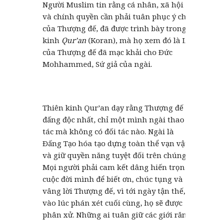
Người Muslim tin rằng cá nhân, xã hội
và chính quyền cần phải tuân phục ý chí
của Thượng đế, đã được trình bày trong
kinh
Qur’an
(Koran), mà họ xem đó là Lời
của Thượng đế đã mạc khải cho Ðức
Mohhammed, Sứ giả của ngài.
Thiên kinh Qur’an dạy rằng Thượng đế là
đấng độc nhất, chỉ một mình ngài thao
tác mà không có đối tác nào. Ngài là
Ðấng Tạo hóa tạo dựng toàn thể vạn vật,
và giữ quyền năng tuyệt đối trên chúng.
Mọi người phải cam kết dâng hiến trọn
cuộc đời mình để biết ơn, chúc tụng và
vâng lời Thượng đế, vì tới ngày tận thế,
vào lúc phán xét cuối cùng, họ sẽ được
phân xử. Những ai tuân giữ các giới răn