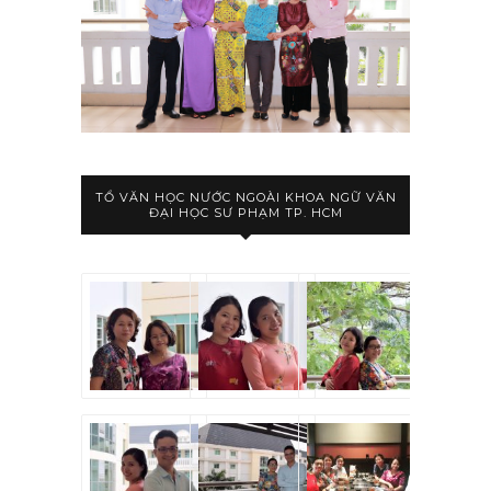
TỔ VĂN HỌC NƯỚC NGOÀI KHOA NGỮ VĂN
ĐẠI HỌC SƯ PHẠM TP. HCM