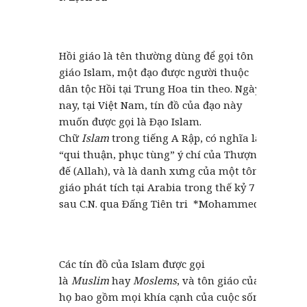
Hồi giáo là tên thường dùng để gọi tôn
giáo Islam, một đạo được người thuộc
dân tộc Hồi tại Trung Hoa tin theo. Ngày
nay, tại Việt Nam, tín đồ của đạo này
muốn được gọi là Ðạo Islam.
Chữ
Islam
trong tiếng A Rập, có nghĩa là
“qui thuận, phục tùng” ý chí của Thượng
đế (Allah), và là danh xưng của một tôn
giáo phát tích tại Arabia trong thế kỷ 7
sau C.N. qua Ðấng Tiên tri *Mohammed.
Các tín đồ của Islam được gọi
là
Muslim
hay
Moslems
, và tôn giáo của
họ bao gồm mọi khía cạnh của cuộc sống.