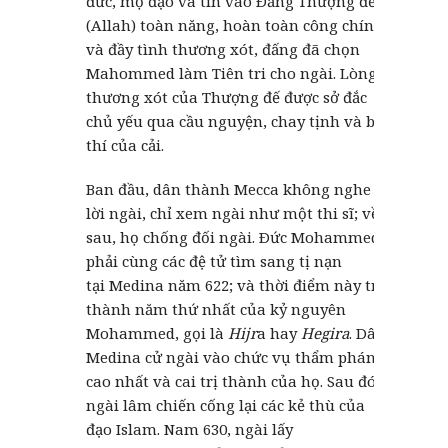
đức, mộ đạo và tin vào Ðấng Thượng đế
(Allah) toàn năng, hoàn toàn công chính
và đầy tình thương xót, đấng đã chọn
Mahommed làm Tiên tri cho ngài. Lòng
thương xót của Thượng đế được sở đắc
chủ yếu qua cầu nguyện, chay tịnh và bố
thí của cải.
Ban đầu, dân thành Mecca không nghe
lời ngài, chỉ xem ngài như một thi sĩ; về
sau, họ chống đối ngài. Ðức Mohammed
phải cùng các đệ tử tìm sang tị nạn
tại Medina năm 622; và thời điểm này trở
thành năm thứ nhất của kỷ nguyên
Mohammed, gọi là
Hijr
a hay
Hegira
. Dân
Medina cử ngài vào chức vụ thẩm phán
cao nhất và cai trị thành của họ. Sau đó,
ngài lâm chiến cống lại các kẻ thù của
đạo Islam. Nam 630, ngài lấy