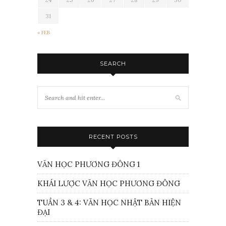
31
« FEB
SEARCH
RECENT POSTS
VĂN HỌC PHƯƠNG ĐÔNG 1
KHÁI LƯỢC VĂN HỌC PHƯƠNG ĐÔNG
TUẦN 3 & 4: VĂN HỌC NHẬT BẢN HIỆN
ĐẠI