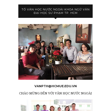
TỔ VĂN HỌC NƯỚC NGOÀI KHOA NGỮ VĂN
ĐẠI HỌC SƯ PHẠM TP. HCM
VANPTH@HCMUE.EDU.VN
CHÀO MỪNG ĐẾN VỚI VĂN HỌC NƯỚC NGOÀI