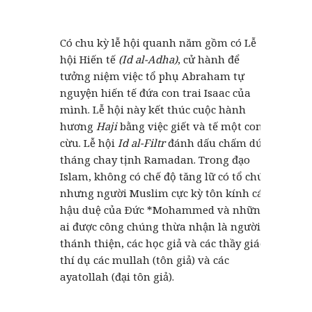
Có chu kỳ lễ hội quanh năm gồm có Lễ
hội Hiến tế
(Id al-Adha)
, cử hành để
tưởng niệm việc tổ phụ Abraham tự
nguyện hiến tế đứa con trai Isaac của
mình. Lễ hội này kết thúc cuộc hành
hương
Haji
bằng việc giết và tế một con
cừu. Lễ hội
Id al-Filtr
đánh dấu chấm dứt
tháng chay tịnh Ramadan. Trong đạo
Islam, không có chế độ tăng lữ có tổ chức,
nhưng người Muslim cực kỳ tôn kính các
hậu duệ của Ðức *Mohammed và những
ai được công chúng thừa nhận là người
thánh thiện, các học giả và các thầy giáo,
thí dụ các mullah (tôn giả) và các
ayatollah (đại tôn giả).