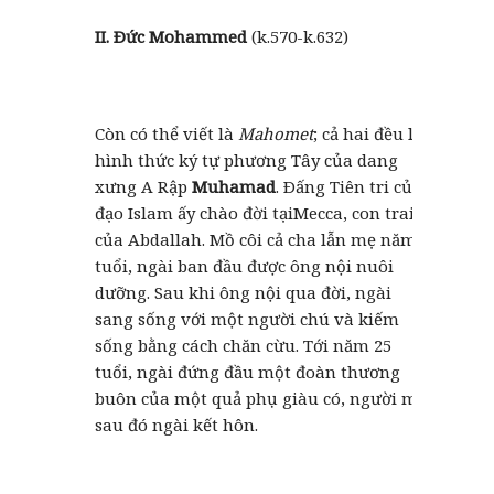
II.
Ðức Mohammed
(k.570-k.632)
Còn có thể viết là
Mahomet
; cả hai đều là
hình thức ký tự phương Tây của dang
xưng A Rập
Muhamad
. Ðấng Tiên tri của
đạo Islam ấy chào đời tạiMecca, con trai
của Abdallah. Mồ côi cả cha lẫn mẹ năm 6
tuổi, ngài ban đầu được ông nội nuôi
dưỡng. Sau khi ông nội qua đời, ngài
sang sống với một người chú và kiếm
sống bằng cách chăn cừu. Tới năm 25
tuổi, ngài đứng đầu một đoàn thương
buôn của một quả phụ giàu có, người mà
sau đó ngài kết hôn.