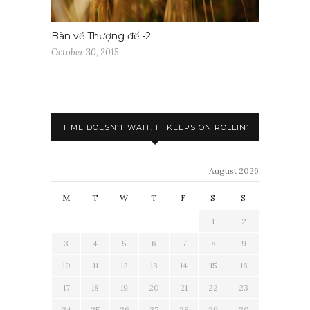
Bàn về Thượng đế -2
October 30, 2015
TIME DOESN’T WAIT, IT KEEPS ON ROLLIN’
August 2026
M
T
W
T
F
S
S
1
2
3
4
5
6
7
8
9
10
11
12
13
14
15
16
17
18
19
20
21
22
23
24
25
26
27
28
29
30