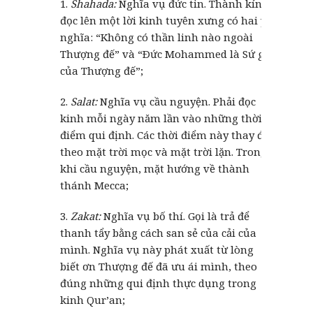
1.
Shahada:
Nghĩa vụ đức tin. Thành kính
đọc lên một lời kinh tuyên xưng có hai ý
nghĩa: “Không có thần linh nào ngoài
Thượng đế” và “Ðức Mohammed là Sứ giả
của Thượng đế”;
2.
Salat:
Nghĩa vụ cầu nguyện. Phải đọc
kinh mỗi ngày năm lần vào những thời
điểm qui định. Các thời điểm này thay đổi
theo mặt trời mọc và mặt trời lặn. Trong
khi cầu nguyện, mặt hướng về thành
thánh Mecca;
3.
Zakat:
Nghĩa vụ bố thí. Gọi là trả để
thanh tẩy bằng cách san sẻ của cải của
mình. Nghĩa vụ này phát xuất từ lòng
biết ơn Thượng đế đã ưu ái mình, theo
đúng những qui định thực dụng trong
kinh Qur’an;