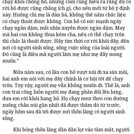
chạy khỏi chồng hổ, nhưng cuối cùng hiểu ra rằng dù có
rời bỏ được cũng chẳng ích gì, cho nên mới từ bỏ ý định
này. Huống chi mẹ là đàn bà, không thể nắm chắc liệu
có chạy thoát được không. Con hổ có sức mạnh ngày
chạy ngàn dặm, mắt nhìn xuyên được ngàn dặm. May
mà hai con không thua kém cha, nếu có thể chạy trốn
thì chắc là thoát được. Hãy tìm thời cơ rời khỏi đây, đến
nơi có người sinh sống, sống cuộc sống của loài người.
Đó cũng là điều mà người làm mẹ như mẹ đây mong
muốn.”
Nửa năm sau, có lần con hổ vượt núi đi xa săn mồi,
hai anh em nói với mẹ đây chính là cơ hội tốt để chạy
trốn. Tuy vậy, người mẹ vẫn không muốn đi. Thế là, anh
con trai cõng luôn người mẹ đang phản đối lên lưng,
đưa em rời khỏi hang hổ. Họ chạy men theo con đường
xuống chân núi gần nhất đã được thăm dò từ trước,
ngày hôm sau đã tới được nơi thôn làng có người sinh
sống.
Khi bóng thôn làng dần dần lọt vào tầm mắt, người