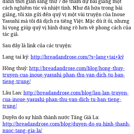
dành thời gian sáng thứ 7 để tham dự bài giảng một
cách nghiêm túc và nhiệt tình. Như đã hứa trong bài
giảng, tôi xin gửi đến quý vị một vài truyện của Inoue
Yasushi mà tôi đã dịch ra tiếng Việt. Mặc dù ít ỏi, nhưng
hi vọng giúp quý vị hình dung rõ hơn về phong cách của
tác giả.
Sau đây là link của các truyện:
Lang tai ký:
http://breadandrose.com/?s=lang+tai+ký
Hồng thuỷ:
http://breadandrose.com/blog/hong-thuy-
truyen-cua-inoue-yasushi-phan-thu-van-dich-tu-ban-
tieng-trung/
Lâu Lan:
http://breadandrose.com/blog/lau-lan-truyen-
cua-inoue-yasushi-phan-thu-van-dich-tu-ban-tieng-
trung/
Duyên do sự hình thành nước Tăng Già La:
http://breadandrose.com/blog/duyen-do-su-hinh-thanh-
nuoc-tang-gia-la/