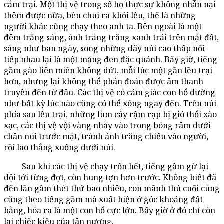
cắm trại. Một thị vệ trong số họ thực sự không nhẫn nại
thêm được nữa, bèn chui ra khỏi lều, thế là những
người khác cũng chạy theo anh ta. Bên ngoài là một
đêm trăng sáng, ánh trăng trắng xanh trải trên mặt đất,
sáng như ban ngày, song những dãy núi cao thấp nối
tiếp nhau lại là một mảng đen đặc quánh. Bấy giờ, tiếng
gầm gào liên miên không dứt, mỗi lúc một gần lều trại
hơn, nhưng lại không thể phán đoán được âm thanh
truyền đến từ đâu. Các thị vệ có cảm giác con hổ dường
như bất kỳ lúc nào cũng có thể xông ngay đến. Trên núi
phía sau lều trại, những lùm cây rậm rạp bị gió thổi xào
xạc, các thị vệ vội vàng nhảy vào trong bóng râm dưới
chân núi trước mặt, tránh ánh trăng chiếu vào người,
rồi lao thẳng xuống dưới núi.
Sau khi các thị vệ chạy trốn hết, tiếng gầm gừ lại
dội tới từng đợt, còn hung tợn hơn trước. Không biết đã
đến lần gầm thét thứ bao nhiêu, con mãnh thú cuối cùng
cũng theo tiếng gầm mà xuất hiện ở góc khoảng đất
bằng, hóa ra là một con hổ cực lớn. Bấy giờ ở đó chỉ còn
lại chiếc kiệu của tân nương.