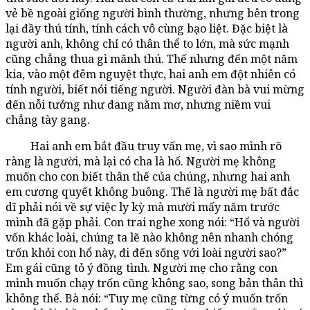
vẻ bề ngoài giống người bình thường, nhưng bên trong
lại đầy thú tính, tính cách vô cùng bạo liệt. Đặc biệt là
người anh, không chỉ có thân thể to lớn, mà sức mạnh
cũng chẳng thua gì mãnh thú. Thế nhưng đến một năm
kia, vào một đêm nguyệt thực, hai anh em đột nhiên có
tính người, biết nói tiếng người. Người đàn bà vui mừng
đến nỗi tưởng như đang nằm mơ, nhưng niềm vui
chẳng tày gang.
Hai anh em bắt đầu truy vấn mẹ, vì sao mình rõ
ràng là người, mà lại có cha là hổ. Người mẹ không
muốn cho con biết thân thế của chúng, nhưng hai anh
em cương quyết không buông. Thế là người mẹ bất đắc
dĩ phải nói về sự việc ly kỳ mà mười mấy năm trước
mình đã gặp phải. Con trai nghe xong nói: “Hổ và người
vốn khác loài, chúng ta lẽ nào không nên nhanh chóng
trốn khỏi con hổ này, đi đến sống với loài người sao?”
Em gái cũng tỏ ý đồng tình. Người mẹ cho rằng con
mình muốn chạy trốn cũng không sao, song bản thân thì
không thể. Bà nói: “Tuy mẹ cũng từng có ý muốn trốn