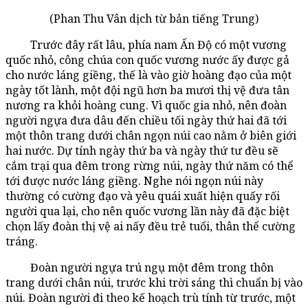
(Phan Thu Vân dịch từ bản tiếng Trung)
Trước đây rất lâu, phía nam Ấn Độ có một vương
quốc nhỏ, công chúa con quốc vương nước ấy được gả
cho nước láng giềng, thế là vào giờ hoàng đạo của một
ngày tốt lành, một đội ngũ hơn ba mươi thị vệ đưa tân
nương ra khỏi hoàng cung. Vì quốc gia nhỏ, nên đoàn
người ngựa đưa dâu đến chiều tối ngày thứ hai đã tới
một thôn trang dưới chân ngọn núi cao nằm ở biên giới
hai nước. Dự tính ngày thứ ba và ngày thứ tư đều sẽ
cắm trại qua đêm trong rừng núi, ngày thứ năm có thể
tới được nước láng giềng. Nghe nói ngọn núi này
thường có cường đạo và yêu quái xuất hiện quấy rối
người qua lại, cho nên quốc vương lần này đã đặc biệt
chọn lấy đoàn thị vệ ai nấy đều trẻ tuổi, thân thể cường
tráng.
Đoàn người ngựa trú ngụ một đêm trong thôn
trang dưới chân núi, trước khi trời sáng thì chuẩn bị vào
núi. Đoàn người đi theo kế hoạch trù tính từ trước, một