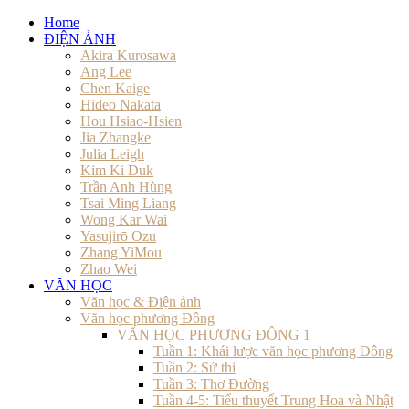
Home
ĐIỆN ẢNH
Akira Kurosawa
Ang Lee
Chen Kaige
Hideo Nakata
Hou Hsiao-Hsien
Jia Zhangke
Julia Leigh
Kim Ki Duk
Trần Anh Hùng
Tsai Ming Liang
Wong Kar Wai
Yasujirō Ozu
Zhang YiMou
Zhao Wei
VĂN HỌC
Văn học & Điện ảnh
Văn học phương Đông
VĂN HỌC PHƯƠNG ĐÔNG 1
Tuần 1: Khái lược văn học phương Đông
Tuần 2: Sử thi
Tuần 3: Thơ Đường
Tuần 4-5: Tiểu thuyết Trung Hoa và Nhật