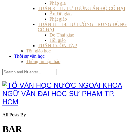
Pháp gia
TUẦN 8 – 11: TƯ TƯỞNG ẤN ĐỘ CỔ ĐẠI
Ấn Độ giáo
Phật giáo
TUẦN 11 – 14: TƯ TƯỞNG TRUNG ĐÔNG
CỔ ĐẠI
Do Thái giáo
Hồi giáo
TUẦN 15: ÔN TẬP
Tôn giáo học
Thời sự văn học
Thông tin hội thảo
All Posts By
BAR