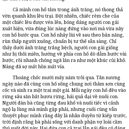
Cả mình con hổ tắm trong ánh trăng, nó thong thả
vờn quanh khu lều trại. Đột nhiên, chiếc rèm che của
một chiếc lều được vén lên, bóng dáng người con gái
xuất hiện, vừa đúng lúc nàng đứng vào nơi mà vừa nãy
con hổ bước qua. Con hổ nhảy lùi về sau theo bản năng,
rùn thấp người xuống, chuẩn bị tư thế sẵn sàng. Chỉ
thấy dưới ánh trăng trắng bệch, người con gái giống
như bị thôi miên, hướng về phía con hổ dò dẫm bước vài
bước, rồi nhanh chóng ngã lăn ra như một khúc củi khô.
Nàng đã sợ mất hồn mất vía.
Thoáng chốc mười mấy năm trôi qua. Tân nương
ngày nào đã cùng con hổ sống chung nơi thâm sơn cùng
cốc và sinh ra một trai một gái. Mỗi ngày con hổ đều vào
rừng sâu săn bắt hươu rừng, hái quả dại về nuôi con.
Người đàn bà cũng từng đau khổ và nuối tiếc vì cảnh
ngộ lạ lùng mà mình gặp phải, nhưng cuối cùng vẫn
thuyết phục mình rằng đây là nhân duyên từ kiếp trước,
trời định rằng bà phải sống với danh phận vợ loài cầm
thú suốt đời này. Hai đứa con cả trai lẫn gái đều có dáng