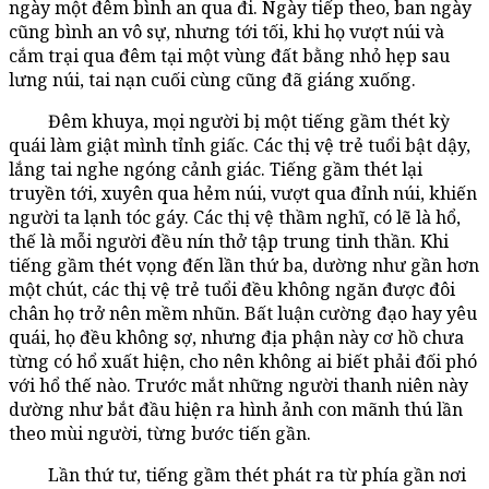
ngày một đêm bình an qua đi. Ngày tiếp theo, ban ngày
cũng bình an vô sự, nhưng tới tối, khi họ vượt núi và
cắm trại qua đêm tại một vùng đất bằng nhỏ hẹp sau
lưng núi, tai nạn cuối cùng cũng đã giáng xuống.
Đêm khuya, mọi người bị một tiếng gầm thét kỳ
quái làm giật mình tỉnh giấc. Các thị vệ trẻ tuổi bật dậy,
lắng tai nghe ngóng cảnh giác. Tiếng gầm thét lại
truyền tới, xuyên qua hẻm núi, vượt qua đỉnh núi, khiến
người ta lạnh tóc gáy. Các thị vệ thầm nghĩ, có lẽ là hổ,
thế là mỗi người đều nín thở tập trung tinh thần. Khi
tiếng gầm thét vọng đến lần thứ ba, dường như gần hơn
một chút, các thị vệ trẻ tuổi đều không ngăn được đôi
chân họ trở nên mềm nhũn. Bất luận cường đạo hay yêu
quái, họ đều không sợ, nhưng địa phận này cơ hồ chưa
từng có hổ xuất hiện, cho nên không ai biết phải đối phó
với hổ thế nào. Trước mắt những người thanh niên này
dường như bắt đầu hiện ra hình ảnh con mãnh thú lần
theo mùi người, từng bước tiến gần.
Lần thứ tư, tiếng gầm thét phát ra từ phía gần nơi