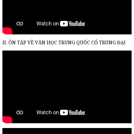
II. ÔN TẬP VỀ VĂN HỌC TRUNG QUỐC CỔ TRUNG ĐẠI