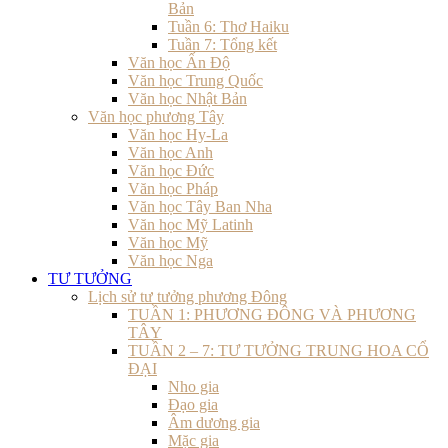
Bản
Tuần 6: Thơ Haiku
Tuần 7: Tổng kết
Văn học Ấn Độ
Văn học Trung Quốc
Văn học Nhật Bản
Văn học phương Tây
Văn học Hy-La
Văn học Anh
Văn học Đức
Văn học Pháp
Văn học Tây Ban Nha
Văn học Mỹ Latinh
Văn học Mỹ
Văn học Nga
TƯ TƯỞNG
Lịch sử tư tưởng phương Đông
TUẦN 1: PHƯƠNG ĐÔNG VÀ PHƯƠNG
TÂY
TUẦN 2 – 7: TƯ TƯỞNG TRUNG HOA CỔ
ĐẠI
Nho gia
Đạo gia
Âm dương gia
Mặc gia