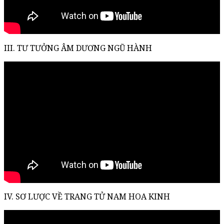
III. TƯ TƯỞNG ÂM DƯƠNG NGŨ HÀNH
IV. SƠ LƯỢC VỀ TRANG TỬ NAM HOA KINH