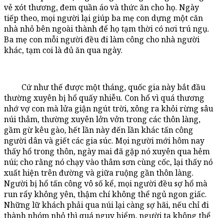
vẻ xót thương, đem quần áo và thức ăn cho họ. Ngày
tiếp theo, mọi người lại giúp ba mẹ con dựng một căn
nhà nhỏ bên ngoài thành để họ tạm thời có nơi trú ngụ.
Ba mẹ con mỗi người đều đi làm công cho nhà người
khác, tạm coi là đủ ăn qua ngày.
Cứ như thế được một tháng, quốc gia này bắt đầu
thường xuyên bị hổ quấy nhiễu. Con hổ vì quá thương
nhớ vợ con mà lửa giận ngút trời, xông ra khỏi rừng sâu
núi thẳm, thường xuyên lởn vởn trong các thôn làng,
gầm gừ kêu gào, hết lần này đến lần khác tấn công
người dân và giết các gia súc. Mọi người mới hôm nay
thấy hổ trong thôn, ngày mai đã gặp nó xuyên qua hẻm
núi; cho rằng nó chạy vào thâm sơn cùng cốc, lại thấy nó
xuất hiện trên đường và giữa ruộng gần thôn làng.
Người bị hổ tấn công vô số kể, mọi người đều sợ hổ mà
run rẩy không yên, thậm chí không thể ngủ ngon giấc.
Những lữ khách phải qua núi lại càng sợ hãi, nếu chỉ đi
thành nhóm nhỏ thì quá nguy hiểm, người ta không thể