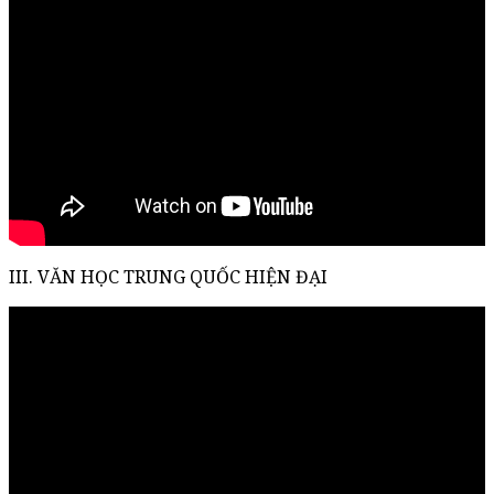
III. VĂN HỌC TRUNG QUỐC HIỆN ĐẠI