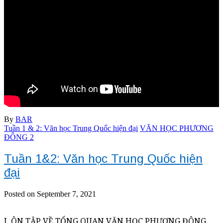
By
BAR
Tuần 1 & 2: Văn học Trung Quốc hiện đại
VĂN HỌC PHƯƠNG
ĐÔNG 2
Tuần 1&2: Văn học Trung Quốc hiện
đại
Posted on September 7, 2021
I. ÔN TẬP VỀ TỔNG QUAN VĂN HỌC PHƯƠNG ĐÔNG