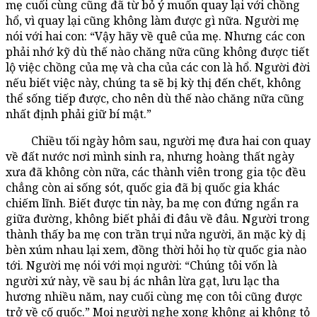
mẹ cuối cùng cũng đã từ bỏ ý muốn quay lại với chồng
hổ, vì quay lại cũng không làm được gì nữa. Người mẹ
nói với hai con: “Vậy hãy về quê của mẹ. Nhưng các con
phải nhớ kỹ dù thế nào chăng nữa cũng không được tiết
lộ việc chồng của mẹ và cha của các con là hổ. Người đời
nếu biết việc này, chúng ta sẽ bị kỳ thị đến chết, không
thể sống tiếp được, cho nên dù thế nào chăng nữa cũng
nhất định phải giữ bí mật.”
Chiều tối ngày hôm sau, người mẹ đưa hai con quay
về đất nước nơi mình sinh ra, nhưng hoàng thất ngày
xưa đã không còn nữa, các thành viên trong gia tộc đều
chẳng còn ai sống sót, quốc gia đã bị quốc gia khác
chiếm lĩnh. Biết được tin này, ba mẹ con đứng ngẩn ra
giữa đường, không biết phải đi đâu về đâu. Người trong
thành thấy ba mẹ con trần trụi nửa người, ăn mặc kỳ dị
bèn xúm nhau lại xem, đồng thời hỏi họ từ quốc gia nào
tới. Người mẹ nói với mọi người: “Chúng tôi vốn là
người xứ này, về sau bị ác nhân lừa gạt, lưu lạc tha
hương nhiều năm, nay cuối cùng mẹ con tôi cũng được
trở về cố quốc.” Mọi người nghe xong không ai không tỏ