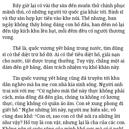
Bấy giờ lại có vài thợ săn đến muốn thử chinh phục
mãnh thú, có những người từ quốc gia khác tới. Binh sĩ
và thợ săn hợp lực tiến vào khe núi. Thế nhưng, ban
ngày không thấy bóng dáng con hổ đâu, ban đêm nó lại
đến tập kích khu lều bạt, mỗi đêm đều có người thương
vong.
Thế là, quốc vương yết bảng trong nước, tìm dũng
sĩ có thể diệt trừ hổ dữ. Ai có thể tiêu diệt hổ, giải nạn
cho nước, tất được trọng thưởng. Tuy vậy, chẳng một ai
dám đến gỡ bảng, đảm trách nhiệm vụ khó khăn này.
Tin quốc vương yết bảng cũng đã truyền tới khu
dân nghèo mà ba mẹ con nhà kia sinh sống. Người anh
trai nói với mẹ: “Cứ nghèo mãi thế này thực không phải
cách, mùa đông đã đến gần, chúng ta không có lương
thực, cũng không có quần áo ấm. Con sẽ xung phong đi
giết hổ.” Nghe những lời này, người mẹ biến sắc, vô
cùng đau khổ: “Con ơi, sao con có thể nói ra những lời
như vậy? Hổ tuy là con vật, nhưng lại là cha của các con.
Không nên vì cuộc sống của mình khổ cực mà có ý nghĩ