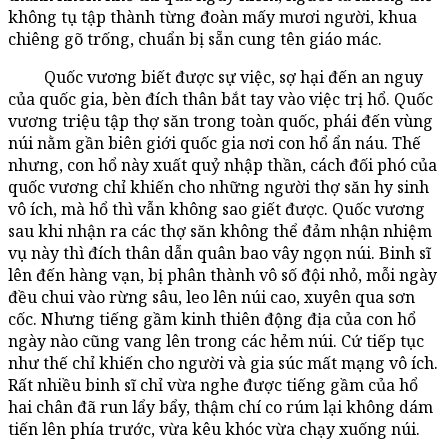
không tụ tập thành từng đoàn mấy mươi người, khua
chiêng gõ trống, chuẩn bị sẵn cung tên giáo mác.
Quốc vương biết được sự việc, sợ hại đến an nguy
của quốc gia, bèn đích thân bắt tay vào việc trị hổ. Quốc
vương triệu tập thợ săn trong toàn quốc, phái đến vùng
núi nằm gần biên giới quốc gia nơi con hổ ẩn náu. Thế
nhưng, con hổ này xuất quỷ nhập thần, cách đối phó của
quốc vương chỉ khiến cho những người thợ săn hy sinh
vô ích, mà hổ thì vẫn không sao giết được. Quốc vương
sau khi nhận ra các thợ săn không thể đảm nhận nhiệm
vụ này thì đích thân dẫn quân bao vây ngọn núi. Binh sĩ
lên đến hàng vạn, bị phân thành vô số đội nhỏ, mỗi ngày
đều chui vào rừng sâu, leo lên núi cao, xuyên qua sơn
cốc. Nhưng tiếng gầm kinh thiên động địa của con hổ
ngày nào cũng vang lên trong các hẻm núi. Cứ tiếp tục
như thế chỉ khiến cho người và gia súc mất mạng vô ích.
Rất nhiều binh sĩ chỉ vừa nghe được tiếng gầm của hổ
hai chân đã run lẩy bẩy, thậm chí co rúm lại không dám
tiến lên phía trước, vừa kêu khóc vừa chạy xuống núi.