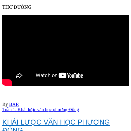
THƠ ĐƯỜNG
By
BAR
Tuần 1: Khái lược văn học phương Đông
KHÁI LƯỢC VĂN HỌC PHƯƠNG
ĐÔNG