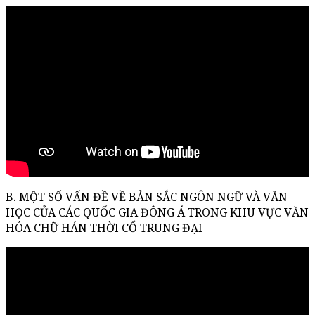
B. MỘT SỐ VẤN ĐỀ VỀ BẢN SẮC NGÔN NGỮ VÀ VĂN
HỌC CỦA CÁC QUỐC GIA ĐÔNG Á TRONG KHU VỰC VĂN
HÓA CHỮ HÁN THỜI CỔ TRUNG ĐẠI