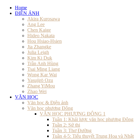
Home
ĐIỆN ẢNH
Akira Kurosawa
Ang Lee
Chen Kaige
Hideo Nakata
Hou Hsiao-Hsien
Jia Zhangke
Julia Leigh
Kim Ki Duk
Trần Anh Hùng
Tsai Ming Liang
Wong Kar Wai
Yasujirō Ozu
Zhang YiMou
Zhao Wei
VĂN HỌC
Văn học & Điện ảnh
Văn học phương Đông
VĂN HỌC PHƯƠNG ĐÔNG 1
Tuần 1: Khái lược văn học phương Đông
Tuần 2: Sử thi
Tuần 3: Thơ Đường
Tuần 4-5: Tiểu thuyết Trung Hoa và Nhật