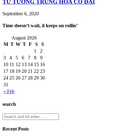
TƯ TƯỞNG TRUNG HOA CỔ ĐẠI
September 6, 2020
Time doesn’t wait, it keeps on rollin’
August 2026
M
T
W
T
F
S
S
1
2
3
4
5
6
7
8
9
10
11
12
13
14
15
16
17
18
19
20
21
22
23
24
25
26
27
28
29
30
31
« Feb
search
Recent Posts