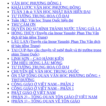
VĂN HỌC PHƯƠNG ĐÔNG 1
KHÁI LƯỢC VĂN HỌC PHƯƠNG ĐÔNG
TUẦN 3 & 4: VĂN HỌC NHẬT BẢN HIỆN ĐẠI
TƯ TƯỞNG TRUNG HOA CỔ ĐẠI
Tuần 1&2: Văn học Trung Quốc hiện đại
THƯ CẢM ƠN
DUYÊN DO SỰ HÌNH THÀNH NƯỚC TĂNG GIÀ LA
HỒNG THỦY (Truyện của Inoue Yasushi; Phan Thu Vân
dịch từ bản tiếng Trung)
LÂU LAN (Truyện của Inoue Yasushi; Phan Thu Vân dịch
từ bản tiếng Trung)
TAI CỤP (hay câu chuyện về nghệ thuật và thị trường trong
phim Trung Quốc)
LINH SƠN – CAO HÀNH KIỆN
TÌM HIỂU HỒNG LÂU MỘNG
TƯ TƯỞNG TRUNG HOA CỔ ĐẠI
CHUYÊN ĐỀ VĂN HỌC TRUNG QUỐC
ÔN TẬP TỔNG QUAN VĂN HỌC PHƯƠNG ĐÔNG +
THƠ ĐƯỜNG
CÔNG GIÁO Ở VIỆT NAM – PHẦN 2
CÔNG GIÁO Ở VIỆT NAM – PHẦN 1
PHẬT GIÁO Ở VIỆT NAM
[PHẦN 2] – TỔNG QUAN TÔN GIÁO Ở VIỆT NAM
[PHẦN 1] – TỔNG QUAN VỀ TÔN GIÁO