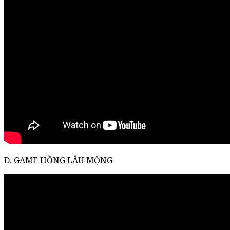
D. GAME HỒNG LÂU MỘNG