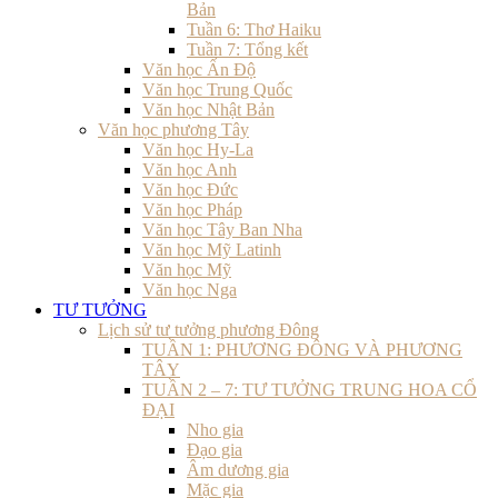
Bản
Tuần 6: Thơ Haiku
Tuần 7: Tổng kết
Văn học Ấn Độ
Văn học Trung Quốc
Văn học Nhật Bản
Văn học phương Tây
Văn học Hy-La
Văn học Anh
Văn học Đức
Văn học Pháp
Văn học Tây Ban Nha
Văn học Mỹ Latinh
Văn học Mỹ
Văn học Nga
TƯ TƯỞNG
Lịch sử tư tưởng phương Đông
TUẦN 1: PHƯƠNG ĐÔNG VÀ PHƯƠNG
TÂY
TUẦN 2 – 7: TƯ TƯỞNG TRUNG HOA CỔ
ĐẠI
Nho gia
Đạo gia
Âm dương gia
Mặc gia