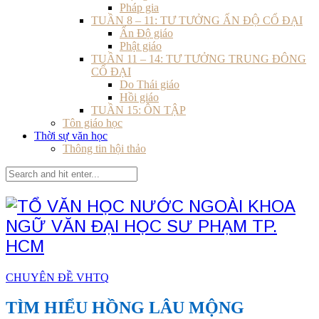
Pháp gia
TUẦN 8 – 11: TƯ TƯỞNG ẤN ĐỘ CỔ ĐẠI
Ấn Độ giáo
Phật giáo
TUẦN 11 – 14: TƯ TƯỞNG TRUNG ĐÔNG
CỔ ĐẠI
Do Thái giáo
Hồi giáo
TUẦN 15: ÔN TẬP
Tôn giáo học
Thời sự văn học
Thông tin hội thảo
CHUYÊN ĐỀ VHTQ
TÌM HIỂU HỒNG LÂU MỘNG