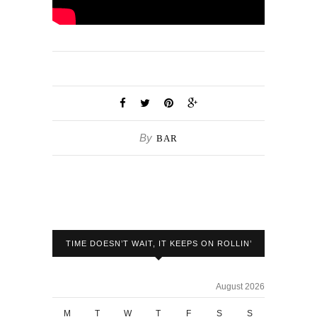
By
BAR
TIME DOESN’T WAIT, IT KEEPS ON ROLLIN’
August 2026
M
T
W
T
F
S
S