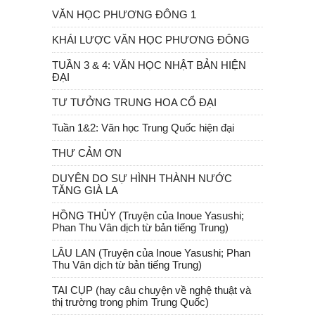
VĂN HỌC PHƯƠNG ĐÔNG 1
KHÁI LƯỢC VĂN HỌC PHƯƠNG ĐÔNG
TUẦN 3 & 4: VĂN HỌC NHẬT BẢN HIỆN
ĐẠI
TƯ TƯỞNG TRUNG HOA CỔ ĐẠI
Tuần 1&2: Văn học Trung Quốc hiện đại
THƯ CẢM ƠN
DUYÊN DO SỰ HÌNH THÀNH NƯỚC
TĂNG GIÀ LA
HỒNG THỦY (Truyện của Inoue Yasushi;
Phan Thu Vân dịch từ bản tiếng Trung)
LÂU LAN (Truyện của Inoue Yasushi; Phan
Thu Vân dịch từ bản tiếng Trung)
TAI CỤP (hay câu chuyện về nghệ thuật và
thị trường trong phim Trung Quốc)