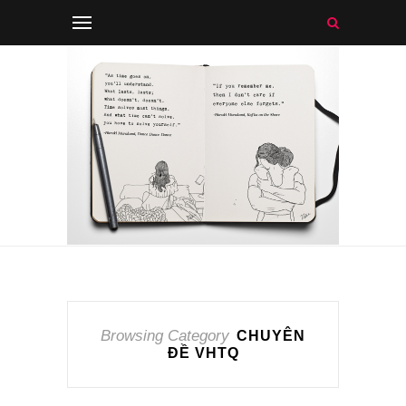
Browsing Category
CHUYÊN
ĐỀ VHTQ