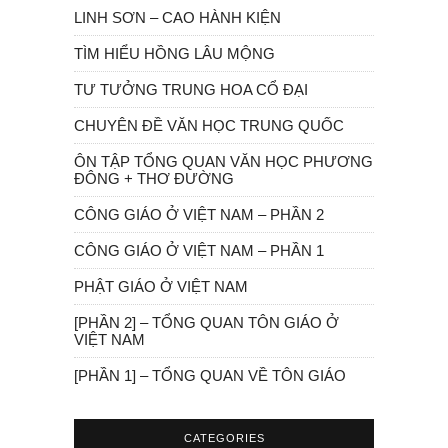
LINH SƠN – CAO HÀNH KIỆN
TÌM HIỂU HỒNG LÂU MỘNG
TƯ TƯỞNG TRUNG HOA CỔ ĐẠI
CHUYÊN ĐỀ VĂN HỌC TRUNG QUỐC
ÔN TẬP TỔNG QUAN VĂN HỌC PHƯƠNG
ĐÔNG + THƠ ĐƯỜNG
CÔNG GIÁO Ở VIỆT NAM – PHẦN 2
CÔNG GIÁO Ở VIỆT NAM – PHẦN 1
PHẬT GIÁO Ở VIỆT NAM
[PHẦN 2] – TỔNG QUAN TÔN GIÁO Ở
VIỆT NAM
[PHẦN 1] – TỔNG QUAN VỀ TÔN GIÁO
CATEGORIES