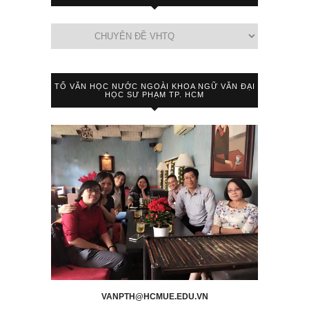
TỔ VĂN HỌC NƯỚC NGOÀI KHOA NGỮ VĂN ĐẠI
HỌC SƯ PHẠM TP. HCM
VANPTH@HCMUE.EDU.VN