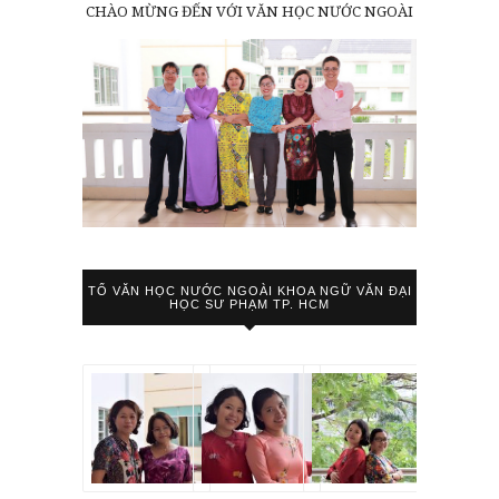
CHÀO MỪNG ĐẾN VỚI VĂN HỌC NƯỚC NGOÀI
TỔ VĂN HỌC NƯỚC NGOÀI KHOA NGỮ VĂN ĐẠI
HỌC SƯ PHẠM TP. HCM