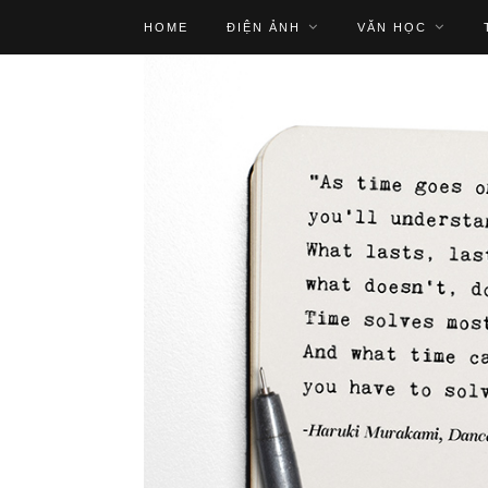
HOME
ĐIỆN ẢNH
VĂN HỌC