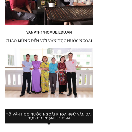
VANPTH@HCMUE.EDU.VN
CHÀO MỪNG ĐẾN VỚI VĂN HỌC NƯỚC NGOÀI
TỔ VĂN HỌC NƯỚC NGOÀI KHOA NGỮ VĂN ĐẠI
HỌC SƯ PHẠM TP. HCM