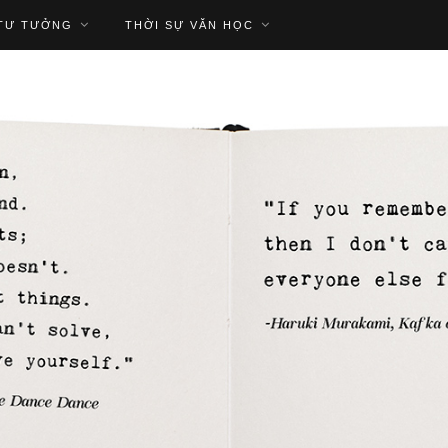
TƯ TƯỞNG
THỜI SỰ VĂN HỌC