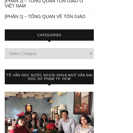
[PHẦN 2] – TỔNG QUAN TÔN GIÁO Ở
VIỆT NAM
[PHẦN 1] – TỔNG QUAN VỀ TÔN GIÁO
CATEGORIES
TỔ VĂN HỌC NƯỚC NGOÀI KHOA NGỮ VĂN ĐẠI
HỌC SƯ PHẠM TP. HCM