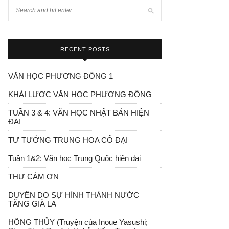
RECENT POSTS
VĂN HỌC PHƯƠNG ĐÔNG 1
KHÁI LƯỢC VĂN HỌC PHƯƠNG ĐÔNG
TUẦN 3 & 4: VĂN HỌC NHẬT BẢN HIỆN
ĐẠI
TƯ TƯỞNG TRUNG HOA CỔ ĐẠI
Tuần 1&2: Văn học Trung Quốc hiện đại
THƯ CẢM ƠN
DUYÊN DO SỰ HÌNH THÀNH NƯỚC
TĂNG GIÀ LA
HỒNG THỦY (Truyện của Inoue Yasushi;