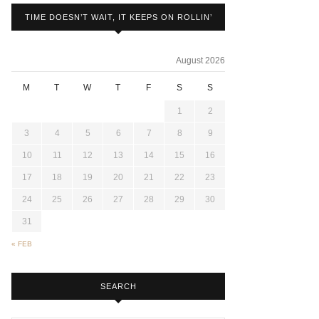
TIME DOESN’T WAIT, IT KEEPS ON ROLLIN’
August 2026
M
T
W
T
F
S
S
1
2
3
4
5
6
7
8
9
10
11
12
13
14
15
16
17
18
19
20
21
22
23
24
25
26
27
28
29
30
31
« FEB
SEARCH