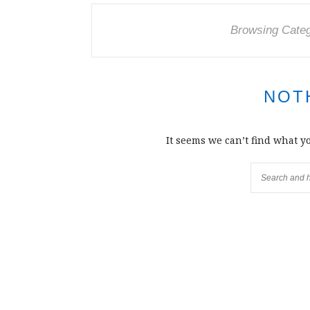
Browsing Cate
NOT
It seems we can’t find what y