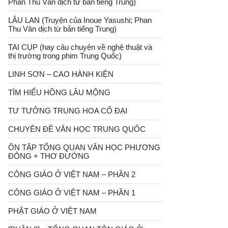
Phan Thu Vân dịch từ bản tiếng Trung)
LÂU LAN (Truyện của Inoue Yasushi; Phan
Thu Vân dịch từ bản tiếng Trung)
TAI CỤP (hay câu chuyện về nghệ thuật và
thị trường trong phim Trung Quốc)
LINH SƠN – CAO HÀNH KIỆN
TÌM HIỂU HỒNG LÂU MỘNG
TƯ TƯỞNG TRUNG HOA CỔ ĐẠI
CHUYÊN ĐỀ VĂN HỌC TRUNG QUỐC
ÔN TẬP TỔNG QUAN VĂN HỌC PHƯƠNG
ĐÔNG + THƠ ĐƯỜNG
CÔNG GIÁO Ở VIỆT NAM – PHẦN 2
CÔNG GIÁO Ở VIỆT NAM – PHẦN 1
PHẬT GIÁO Ở VIỆT NAM