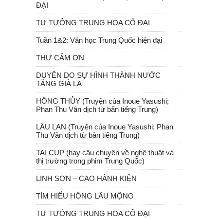
ĐẠI
TƯ TƯỞNG TRUNG HOA CỔ ĐẠI
Tuần 1&2: Văn học Trung Quốc hiện đại
THƯ CẢM ƠN
DUYÊN DO SỰ HÌNH THÀNH NƯỚC
TĂNG GIÀ LA
HỒNG THỦY (Truyện của Inoue Yasushi;
Phan Thu Vân dịch từ bản tiếng Trung)
LÂU LAN (Truyện của Inoue Yasushi; Phan
Thu Vân dịch từ bản tiếng Trung)
TAI CỤP (hay câu chuyện về nghệ thuật và
thị trường trong phim Trung Quốc)
LINH SƠN – CAO HÀNH KIỆN
TÌM HIỂU HỒNG LÂU MỘNG
TƯ TƯỞNG TRUNG HOA CỔ ĐẠI