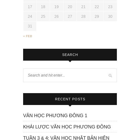
17
18
19
20
21
22
23
24
25
26
27
28
29
30
31
« FEB
SEARCH
RECENT POSTS
VĂN HỌC PHƯƠNG ĐÔNG 1
KHÁI LƯỢC VĂN HỌC PHƯƠNG ĐÔNG
TUẦN 3 & 4: VĂN HỌC NHẬT BẢN HIỆN