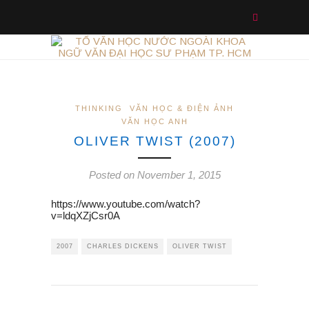
THINKING
VĂN HỌC & ĐIỆN ẢNH
VĂN HỌC ANH
OLIVER TWIST (2007)
Posted on November 1, 2015
https://www.youtube.com/watch?
v=ldqXZjCsr0A
2007
CHARLES DICKENS
OLIVER TWIST