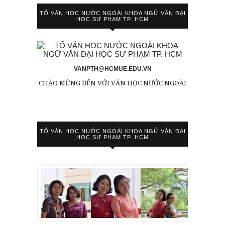
TỔ VĂN HỌC NƯỚC NGOÀI KHOA NGỮ VĂN ĐẠI
HỌC SƯ PHẠM TP. HCM
VANPTH@HCMUE.EDU.VN
CHÀO MỪNG ĐẾN VỚI VĂN HỌC NƯỚC NGOÀI
TỔ VĂN HỌC NƯỚC NGOÀI KHOA NGỮ VĂN ĐẠI
HỌC SƯ PHẠM TP. HCM