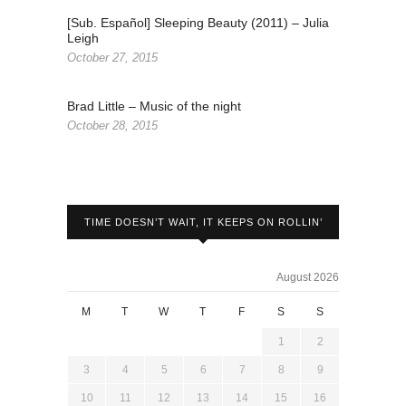
[Sub. Español] Sleeping Beauty (2011) – Julia
Leigh
October 27, 2015
Brad Little – Music of the night
October 28, 2015
TIME DOESN’T WAIT, IT KEEPS ON ROLLIN’
August 2026
M
T
W
T
F
S
S
1
2
3
4
5
6
7
8
9
10
11
12
13
14
15
16