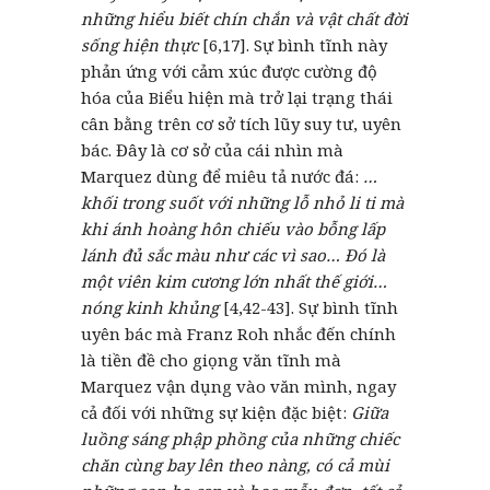
những hiểu biết chín chắn và vật chất đời
sống hiện thực
[6,17]. Sự bình tĩnh này
phản ứng với cảm xúc được cường độ
hóa của Biểu hiện mà trở lại trạng thái
cân bằng trên cơ sở tích lũy suy tư, uyên
bác. Đây là cơ sở của cái nhìn mà
Marquez dùng để miêu tả nước đá:
…
khối trong suốt với những lỗ nhỏ li ti mà
khi ánh hoàng hôn chiếu vào bỗng lấp
lánh đủ sắc màu như các vì sao… Đó là
một viên kim cương lớn nhất thế giới…
nóng kinh khủng
[4,42-43]. Sự bình tĩnh
uyên bác mà Franz Roh nhắc đến chính
là tiền đề cho giọng văn tĩnh mà
Marquez vận dụng vào văn mình, ngay
cả đối với những sự kiện đặc biệt:
Giữa
luồng sáng phập phồng của những chiếc
chăn cùng bay lên theo nàng, có cả mùi