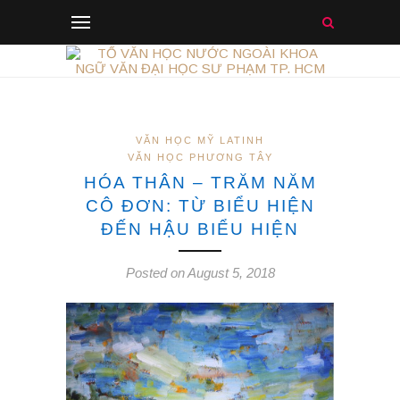
VĂN HỌC MỸ LATINH
VĂN HỌC PHƯƠNG TÂY
HÓA THÂN – TRĂM NĂM
CÔ ĐƠN: TỪ BIỂU HIỆN
ĐẾN HẬU BIỂU HIỆN
Posted on August 5, 2018