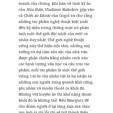
manh của chúng. Khi bàn về tính kỳ ảo
của
Hóa thân
, Vladimir Nabokov gộp vào
cả
Chiếc áo khoác
của Gogol và cho rằng
những tác phẩm nghệ thuật kiệt xuất
đều kỳ diệu trong chừng mực nó phản
ánh một thế giới độc nhất của một cá
nhân duy nhất. Thế giới nghệ thuật
riêng này thể hiện nội tâm, những suy
tưởng và dự cảm sâu sắc của nhà văn
được phản chiếu bằng nhiều cách vào
các hình tượng văn học và cấu trúc tác
phẩm; mỗi tác phẩm là một thế giới
riêng. Cái bi của nhân vật là họ nhận ra
những con người xung quanh khô cứng,
phi nhân và muốn thoát ra khỏi đó.
Nhưng với huyền ảo thì khả năng thoát
khỏi đó là không thể. Nếu Marquez để
cho đoàn người ở lại làng xưa mà chịu
ám ảnh vì tội lỗi thì sẽ trở thành Biểu