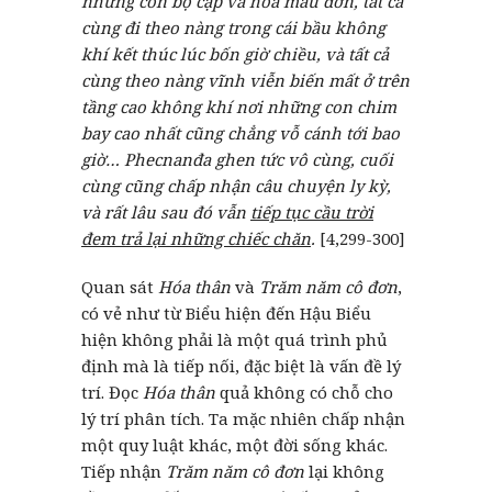
những con bọ cạp và hoa mẫu đơn, tất cả
cùng đi theo nàng trong cái bầu không
khí kết thúc lúc bốn giờ chiều, và tất cả
cùng theo nàng vĩnh viễn biến mất ở trên
tầng cao không khí nơi những con chim
bay cao nhất cũng chẳng vỗ cánh tới bao
giờ… Phecnanđa ghen tức vô cùng, cuối
cùng cũng chấp nhận câu chuyện ly kỳ,
và rất lâu sau đó vẫn
tiếp tục cầu trời
đem trả lại những chiếc chăn
.
[4,299-300]
Quan sát
Hóa thân
và
Trăm năm cô đơn
,
có vẻ như từ Biểu hiện đến Hậu Biểu
hiện không phải là một quá trình phủ
định mà là tiếp nối, đặc biệt là vấn đề lý
trí. Đọc
Hóa thân
quả không có chỗ cho
lý trí phân tích. Ta mặc nhiên chấp nhận
một quy luật khác, một đời sống khác.
Tiếp nhận
Trăm năm cô đơn
lại không