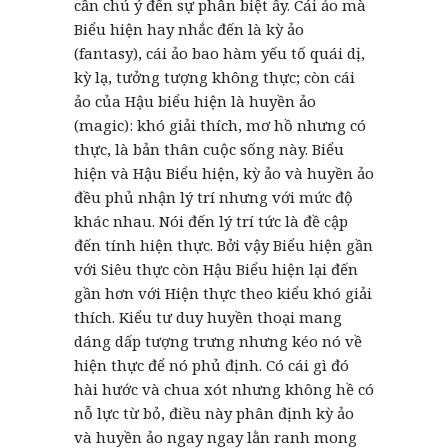
cần chú ý đến sự phân biệt ấy. Cái ảo mà
Biểu hiện hay nhắc đến là kỳ ảo
(fantasy), cái ảo bao hàm yếu tố quái dị,
kỳ lạ, tưởng tượng không thực; còn cái
ảo của Hậu biểu hiện là huyền ảo
(magic): khó giải thích, mơ hồ nhưng có
thực, là bản thân cuộc sống này. Biểu
hiện và Hậu Biểu hiện, kỳ ảo và huyền ảo
đều phủ nhận lý trí nhưng với mức độ
khác nhau. Nói đến lý trí tức là đề cập
đến tính hiện thực. Bởi vậy Biểu hiện gần
với Siêu thực còn Hậu Biểu hiện lại đến
gần hơn với Hiện thực theo kiểu khó giải
thích. Kiểu tư duy huyền thoại mang
dáng dấp tượng trưng nhưng kéo nó về
hiện thực để nó phủ định. Có cái gì đó
hài hước và chua xót nhưng không hề có
nỗ lực từ bỏ, điều này phân định kỳ ảo
và huyền ảo ngay ngay lằn ranh mong