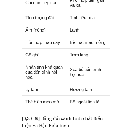
Phối hợp tầm gần
Cái nhìn tiếp cận
và xa
Tính tượng đài
Tính tiểu họa
Ấm (nóng)
Lạnh
Hỗn hợp màu dày
Bề mặt màu mỏng
Gồ ghề
Trơn láng
Nhấn tính khả quan
Xóa bỏ tiến trình
của tiến trình hội
hội họa
họa
Ly tâm
Hướng tâm
Thể hiện méo mó
Bề ngoài tinh tế
[6,35-36] Bảng đối sánh tính chất Biểu
hiện và Hậu Biểu hiện