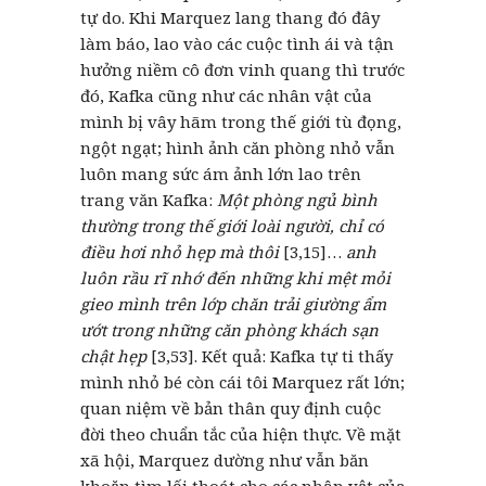
tự do. Khi Marquez lang thang đó đây
làm báo, lao vào các cuộc tình ái và tận
hưởng niềm cô đơn vinh quang thì trước
đó, Kafka cũng như các nhân vật của
mình bị vây hãm trong thế giới tù đọng,
ngột ngạt; hình ảnh căn phòng nhỏ vẫn
luôn mang sức ám ảnh lớn lao trên
trang văn Kafka:
Một phòng ngủ bình
thường trong thế giới loài người, chỉ có
điều hơi nhỏ hẹp mà thôi
[3,15]…
anh
luôn rầu rĩ nhớ đến những khi mệt mỏi
gieo mình trên lớp chăn trải giường ẩm
ướt trong những căn phòng khách sạn
chật hẹp
[3,53]. Kết quả: Kafka tự ti thấy
mình nhỏ bé còn cái tôi Marquez rất lớn;
quan niệm về bản thân quy định cuộc
đời theo chuẩn tắc của hiện thực. Về mặt
xã hội, Marquez dường như vẫn băn