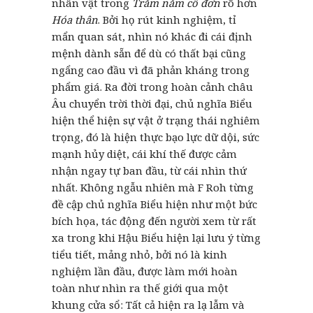
nhân vật trong
Trăm năm cô đơn
rõ hơn
Hóa thân
. Bởi họ rút kinh nghiệm, tỉ
mẩn quan sát, nhìn nó khác đi cái định
mệnh dành sẵn để dù có thất bại cũng
ngẩng cao đầu vì đã phản kháng trong
phẩm giá. Ra đời trong hoàn cảnh châu
Âu chuyển trời thời đại, chủ nghĩa Biểu
hiện thể hiện sự vật ở trạng thái nghiêm
trọng, đó là hiện thực bạo lực dữ dội, sức
mạnh hủy diệt, cái khí thế được cảm
nhận ngay tự ban đầu, từ cái nhìn thứ
nhất. Không ngẫu nhiên mà F Roh từng
đề cập chủ nghĩa Biểu hiện như một bức
bích họa, tác động đến người xem từ rất
xa trong khi Hậu Biểu hiện lại lưu ý từng
tiểu tiết, mảng nhỏ, bởi nó là kinh
nghiệm lần đầu, được làm mới hoàn
toàn như nhìn ra thế giới qua một
khung cửa sổ: Tất cả hiện ra lạ lẫm và