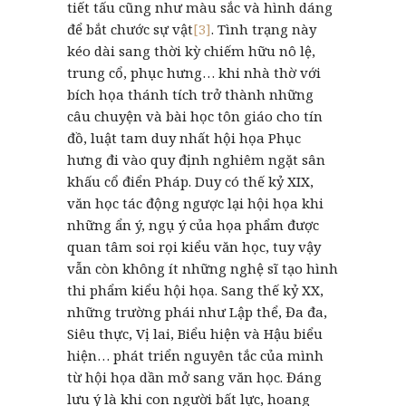
tiết tấu cũng như màu sắc và hình dáng
để bắt chước sự vật
[3]
. Tình trạng này
kéo dài sang thời kỳ chiếm hữu nô lệ,
trung cổ, phục hưng… khi nhà thờ với
bích họa thánh tích trở thành những
câu chuyện và bài học tôn giáo cho tín
đồ, luật tam duy nhất hội họa Phục
hưng đi vào quy định nghiêm ngặt sân
khấu cổ điển Pháp. Duy có thế kỷ XIX,
văn học tác động ngược lại hội họa khi
những ẩn ý, ngụ ý của họa phẩm được
quan tâm soi rọi kiểu văn học, tuy vậy
vẫn còn không ít những nghệ sĩ tạo hình
thi phẩm kiểu hội họa. Sang thế kỷ XX,
những trường phái như Lập thể, Đa đa,
Siêu thực, Vị lai, Biểu hiện và Hậu biểu
hiện… phát triển nguyên tắc của mình
từ hội họa dần mở sang văn học. Đáng
lưu ý là khi con người bất lực, hoang