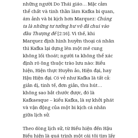
những người Do Thái giáo… Mặc cảm
thể chất và tinh thần làm Kafka bi quan,
ám ảnh và bi kịch hơn Marquez:
Chúng
ta là những tư tưởng hư vô đã chui vào
đầu Thượng đế
[2:16]. Vì thế, khi
Marquez định hình huyền thoại cá nhân
thì Kafka lại dựng lên một mê cung
không lối thoát; người ta không thể xác
định rõ ông thuộc trào lưu nào: Biểu
hiện, Hiện thực Huyền ảo, Hiện đại, hay
Hậu Hiện đại. Có vẻ như Kafka là tất cả:
giản dị, tinh tế, đơn giản, thu hút…
không sao bắt chước được, đó là
Kafkaesque – kiểu Kafka, là sự khởi phát
và vận động của một bi kịch cá nhân
giữa lịch sử.
Theo dòng lịch sử, từ Biểu hiện đến Hậu
Biểu hiện là quá trình một cái tôi tìm lấy