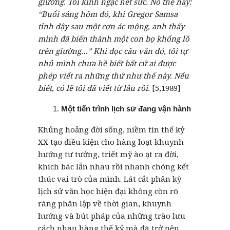
giường. Tôi kinh ngạc hết sức. Nó thế này:
“Buổi sáng hôm đó, khi Gregor Samsa
tỉnh dậy sau một cơn ác mộng, anh thấy
mình đã biến thành một con bọ khổng lồ
trên giường…” Khi đọc câu văn đó, tôi tự
nhủ mình chưa hề biết bất cứ ai được
phép viết ra những thứ như thế này. Nếu
biết, có lẽ tôi đã viết từ lâu rồi.
[5,1989]
Một tiến trình lịch sử đang vận hành
Khủng hoảng đời sống, niềm tin thế kỷ
XX tạo điều kiện cho hàng loạt khuynh
hướng tư tưởng, triết mỹ ào ạt ra đời,
khích bác lẫn nhau rồi nhanh chóng kết
thúc vai trò của mình. Lát cắt phân kỳ
lịch sử văn học hiện đại không còn rõ
ràng phân lập về thời gian, khuynh
hướng và bút pháp của những trào lưu
cách nhau hàng thế kỷ mà đã trở nên