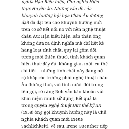
nghĩa Hậu Biểu hiện, Chủ nghĩa Hiện
thực Huyền ảo: Những vấn đề của
khuynh hướng hội họa Châu Âu đương
đại
) đã đặt tên cho khuynh hướng mới
trên cơ sở kết nối nó với nền nghệ thuật
châu Âu: Hậu biểu hiện. Bản thân ông
không đưa ra định nghĩa mà chỉ liệt kê
hàng loạt tính chất, quy lại gồm đối
tượng mới (hiện thực), tính khách quan
hiện thực đầy đủ, không gian mới, cụ thể
chi tiết… những tính chất này đang nở
rộ khắp các trường phái nghệ thuật châu
Âu đương thời; với tính nước đôi trong
tên gọi, rõ ràng Roh vẫn băn khoăn với
khái niệm mình sử dụng. Kết quả là
trong quyển
Nghệ thuật Đức thế kỷ XX
(1958) ông gọi khuynh hướng này là Chủ
nghĩa Khách quan mới (Neue
Sachlichkeit). Về sau, Irene Guenther tiếp