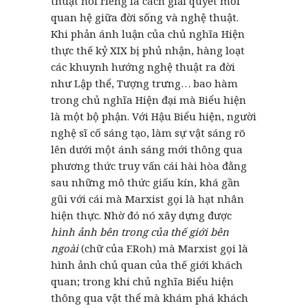
thuật nói riêng là cách giải quyết mối
quan hệ giữa đời sống và nghệ thuật.
Khi phản ánh luận của chủ nghĩa Hiện
thực thế kỷ XIX bị phủ nhận, hàng loạt
các khuynh hướng nghệ thuật ra đời
như Lập thể, Tượng trưng… bao hàm
trong chủ nghĩa Hiện đại mà Biểu hiện
là một bộ phận. Với Hậu Biểu hiện, người
nghệ sĩ cố sáng tạo, làm sự vật sáng rõ
lên dưới một ánh sáng mới thông qua
phương thức truy vấn cái hài hòa đằng
sau những mô thức giấu kín, khá gần
gũi với cái mà Marxist gọi là hạt nhân
hiện thực. Nhờ đó nó xây dựng được
hình ảnh bên trong của thế giới bên
ngoài
(chữ của F.Roh) mà Marxist gọi là
hình ảnh chủ quan của thế giới khách
quan; trong khi chủ nghĩa Biểu hiện
thông qua vật thể mà khám phá khách