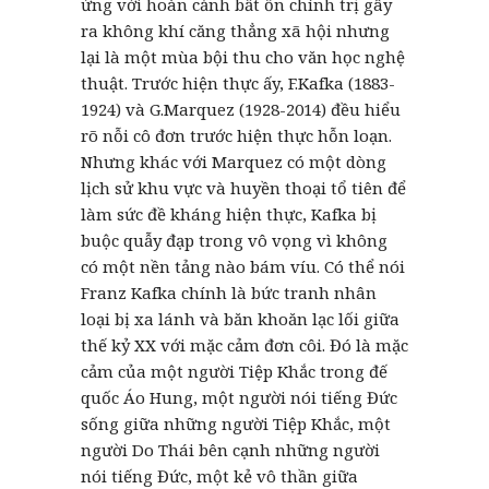
ứng với hoàn cảnh bất ổn chính trị gây
ra không khí căng thẳng xã hội nhưng
lại là một mùa bội thu cho văn học nghệ
thuật. Trước hiện thực ấy, F.Kafka (1883-
1924) và G.Marquez (1928-2014) đều hiểu
rõ nỗi cô đơn trước hiện thực hỗn loạn.
Nhưng khác với Marquez có một dòng
lịch sử khu vực và huyền thoại tổ tiên để
làm sức đề kháng hiện thực, Kafka bị
buộc quẫy đạp trong vô vọng vì không
có một nền tảng nào bám víu. Có thể nói
Franz Kafka chính là bức tranh nhân
loại bị xa lánh và băn khoăn lạc lối giữa
thế kỷ XX với mặc cảm đơn côi. Đó là mặc
cảm của một người Tiệp Khắc trong đế
quốc Áo Hung, một người nói tiếng Đức
sống giữa những người Tiệp Khắc, một
người Do Thái bên cạnh những người
nói tiếng Đức, một kẻ vô thần giữa