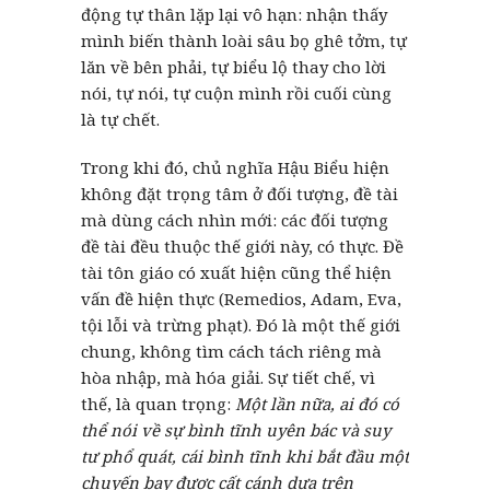
động tự thân lặp lại vô hạn: nhận thấy
mình biến thành loài sâu bọ ghê tởm, tự
lăn về bên phải, tự biểu lộ thay cho lời
nói, tự nói, tự cuộn mình rồi cuối cùng
là tự chết.
Trong khi đó, chủ nghĩa Hậu Biểu hiện
không đặt trọng tâm ở đối tượng, đề tài
mà dùng cách nhìn mới: các đối tượng
đề tài đều thuộc thế giới này, có thực. Đề
tài tôn giáo có xuất hiện cũng thể hiện
vấn đề hiện thực (Remedios, Adam, Eva,
tội lỗi và trừng phạt). Đó là một thế giới
chung, không tìm cách tách riêng mà
hòa nhập, mà hóa giải. Sự tiết chế, vì
thế, là quan trọng:
Một lần nữa, ai đó có
thể nói về sự bình tĩnh uyên bác và suy
tư phổ quát, cái bình tĩnh khi bắt đầu một
chuyến bay được cất cánh dựa trên