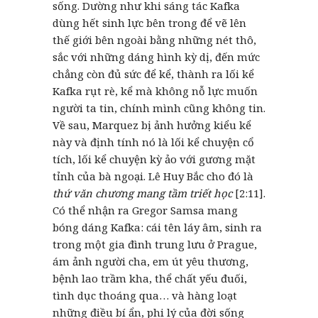
sống. Dường như khi sáng tác Kafka
dùng hết sinh lực bên trong để vẽ lên
thế giới bên ngoài bằng những nét thô,
sắc với những dáng hình kỳ dị, đến mức
chẳng còn đủ sức để kể, thành ra lối kể
Kafka rụt rè, kể mà không nỗ lực muốn
người ta tin, chính mình cũng không tin.
Về sau, Marquez bị ảnh hưởng kiểu kể
này và định tính nó là lối kể chuyện cổ
tích, lối kể chuyện kỳ ảo với gương mặt
tỉnh của bà ngoại. Lê Huy Bắc cho đó là
thứ văn chương mang tầm triết học
[2:11].
Có thể nhận ra Gregor Samsa mang
bóng dáng Kafka: cái tên láy âm, sinh ra
trong một gia đình trung lưu ở Prague,
ám ảnh người cha, em út yêu thương,
bệnh lao trầm kha, thể chất yếu đuối,
tình dục thoáng qua… và hàng loạt
những điều bí ẩn, phi lý của đời sống