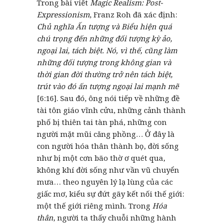
Trong bài viết
Magic Realism: Post-
Expressionism
, Franz Roh đã xác định:
Chủ nghĩa Ấn tượng và Biểu hiện quá
chú trọng đến những đối tượng kỳ ảo,
ngoại lai, tách biệt. Nó, vì thế, cũng làm
những đối tượng trong không gian và
thời gian đời thường trở nên tách biệt,
trút vào đó ấn tượng ngoại lai mạnh mẽ
[6:16]. Sau đó, ông nói tiếp về những đề
tài tôn giáo vĩnh cửu, những cảnh thành
phố bị thiên tai tàn phá, những con
người mặt mũi căng phồng… Ở đây là
con người hóa thân thành bọ, đời sống
như bị một cơn bão thờ ơ quét qua,
không khí đời sống như vần vũ chuyển
mưa… theo nguyên lý lạ lùng của các
giấc mơ, kiểu sự đứt gãy kết nối thế giới:
một thế giới riêng mình. Trong
Hóa
thân
, người ta thấy chuỗi những hành