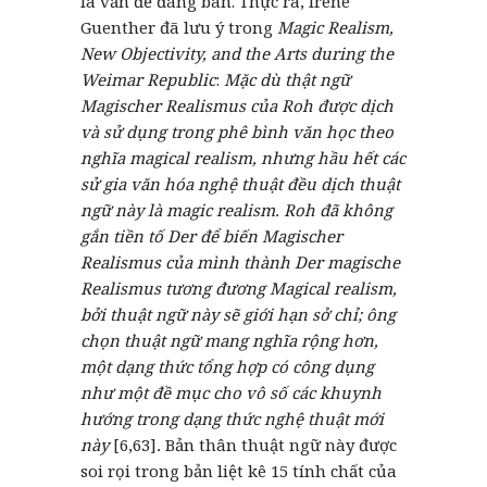
là vấn đề đáng bàn. Thực ra, Irene
Guenther đã lưu ý trong
Magic Realism,
New Objectivity, and the Arts during the
Weimar Republic
:
Mặc dù thật ngữ
Magischer Realismus của Roh được dịch
và sử dụng trong phê bình văn học theo
nghĩa magical realism, nhưng hầu hết các
sử gia văn hóa nghệ thuật đều dịch thuật
ngữ này là magic realism. Roh đã không
gắn tiền tố Der để biến Magischer
Realismus của mình thành Der magische
Realismus tương đương Magical realism,
bởi thuật ngữ này sẽ giới hạn sở chỉ; ông
chọn thuật ngữ mang nghĩa rộng hơn,
một dạng thức tổng hợp có công dụng
như một đề mục cho vô số các khuynh
hướng trong dạng thức nghệ thuật mới
này
[6,63]
.
Bản thân thuật ngữ này được
soi rọi trong bản liệt kê 15 tính chất của