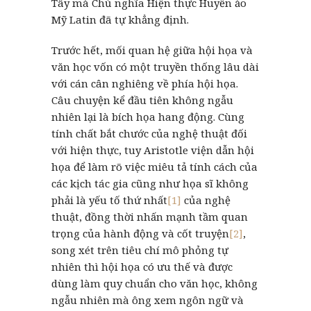
Tây mà Chủ nghĩa Hiện thực Huyền ảo
Mỹ Latin đã tự khẳng định.
Trước hết, mối quan hệ giữa hội họa và
văn học vốn có một truyền thống lâu dài
với cán cân nghiêng về phía hội họa.
Câu chuyện kể đầu tiên không ngẫu
nhiên lại là bích họa hang động. Cùng
tính chất bắt chước của nghệ thuật đối
với hiện thực, tuy Aristotle viện dẫn hội
họa để làm rõ việc miêu tả tính cách của
các kịch tác gia cũng như họa sĩ không
phải là yếu tố thứ nhất
[1]
của nghệ
thuật, đồng thời nhấn mạnh tầm quan
trọng của hành động và cốt truyện
[2]
,
song xét trên tiêu chí mô phỏng tự
nhiên thì hội họa có ưu thế và được
dùng làm quy chuẩn cho văn học, không
ngẫu nhiên mà ông xem ngôn ngữ và