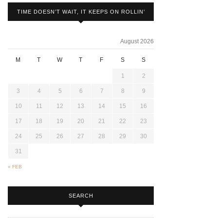
TIME DOESN’T WAIT, IT KEEPS ON ROLLIN’
August 2026
M
T
W
T
F
S
S
1
2
3
4
5
6
7
8
9
10
11
12
13
14
15
16
17
18
19
20
21
22
23
24
25
26
27
28
29
30
31
« FEB
SEARCH