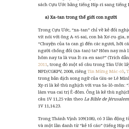
sách Cựu Ước bằng tiếng Híp-ri sang tiếng 
a) Xa-tan trong thế giới con người
Trong Cựu Ước, “xa-tan” chỉ về kẻ đối nghị
vít nói với ông A-vi-sai, con bà Xơ-ru-gia,
“Chuyện của ta can gì đến các ngươi, hỡi c
người chống đối (xa-tan) ta? Hôm nay mà lạ
hôm nay ta là vua Ít-ra-en sao?” (Trích dẫ
2011
, trong đó một số câu trong Tân Ước l
NPD/CGKPV, 2008, riêng
Tin Mừng Mác-cô
,
T
trong bản dịch song ngữ của Giu-se Lê Min
Xy-ri là kẻ thù nghịch với vua Sa-lô-môn: 
làm vua cai trị Ê-đôm. Ông là kẻ thù nghịch
câu 1V 11,25 văn theo
La Bible de Jérusalem
1V 11,14.23.
Trong Thánh Vịnh 109(108), có 3 lần động từ 
và một lần danh từ “kẻ tố cáo” (tiếng Híp-ri 