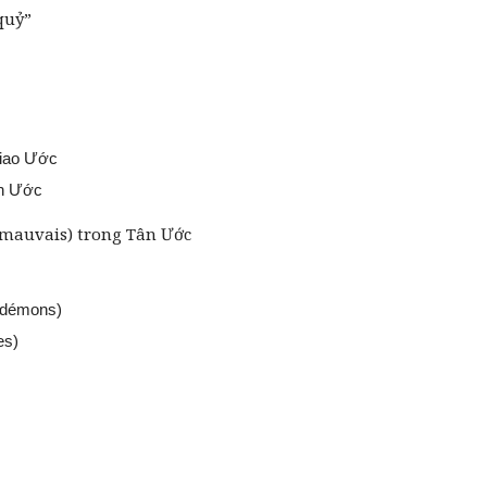
“quỷ”
Giao Ước
ân Ước
it mauvais) trong Tân Ước
s démons)
es)