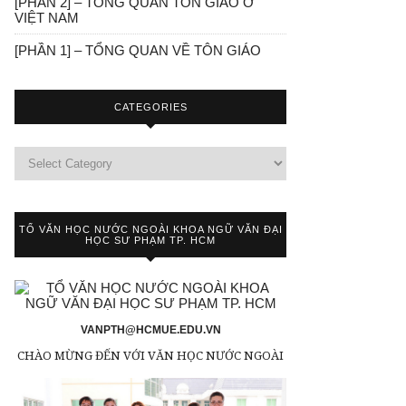
[PHẦN 2] – TỔNG QUAN TÔN GIÁO Ở
VIỆT NAM
[PHẦN 1] – TỔNG QUAN VỀ TÔN GIÁO
CATEGORIES
TỔ VĂN HỌC NƯỚC NGOÀI KHOA NGỮ VĂN ĐẠI
HỌC SƯ PHẠM TP. HCM
VANPTH@HCMUE.EDU.VN
CHÀO MỪNG ĐẾN VỚI VĂN HỌC NƯỚC NGOÀI