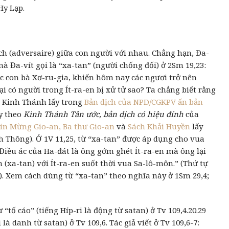
Hy Lạp.
ch (adversaire) giữa con người với nhau. Chẳng hạn, Đa-
 mà Đa-vít gọi là “xa-tan” (người chống đối) ở 2Sm 19,23:
ác con bà Xơ-ru-gia, khiến hôm nay các ngươi trở nên
i có người trong Ít-ra-en bị xử tử sao? Ta chẳng biết rằng
n Kinh Thánh lấy trong
Bản dịch của NPD/CGKPV ấn bản
ấy theo
Kinh Thánh Tân ước, bản dịch có hiệu đính
của
in Mừng Gio-an, Ba thư Gio-an
và
Sách Khải Huyền
lấy
h Thông). Ở 1V 11,25, từ “xa-tan” được áp dụng cho vua
“Điều ác của Ha-đát là ông gớm ghét Ít-ra-en mà ông lại
 (xa-tan) với Ít-ra-en suốt thời vua Sa-lô-môn.” (Thứ tự
). Xem cách dùng từ “xa-tan” theo nghĩa này ở 1Sm 29,4;
“tố cáo” (tiếng Híp-ri là động từ satan) ở Tv 109,4.20.29
là danh từ satan) ở Tv 109,6. Tác giả viết ở Tv 109,6-7: