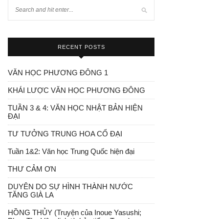
RECENT POSTS
VĂN HỌC PHƯƠNG ĐÔNG 1
KHÁI LƯỢC VĂN HỌC PHƯƠNG ĐÔNG
TUẦN 3 & 4: VĂN HỌC NHẬT BẢN HIỆN
ĐẠI
TƯ TƯỞNG TRUNG HOA CỔ ĐẠI
Tuần 1&2: Văn học Trung Quốc hiện đại
THƯ CẢM ƠN
DUYÊN DO SỰ HÌNH THÀNH NƯỚC
TĂNG GIÀ LA
HỒNG THỦY (Truyện của Inoue Yasushi;