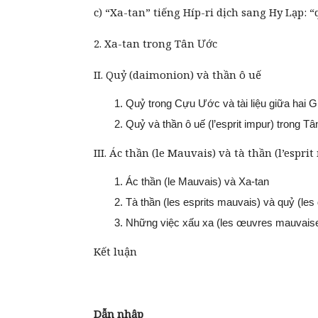
c) “Xa-tan” tiếng Híp-ri dịch sang Hy Lạp: 
2. Xa-tan trong Tân Ước
II. Quỷ (daimonion) và thần ô uế
Quỷ trong Cựu Ước và tài liệu giữa hai 
Quỷ và thần ô uế (l’esprit impur) trong T
III. Ác thần (le Mauvais) và tà thần (l’espr
Ác thần (le Mauvais) và Xa-tan
Tà thần (les esprits mauvais) và quỷ (le
Những việc xấu xa (les œuvres mauvais
Kết luận
Dẫn nhập