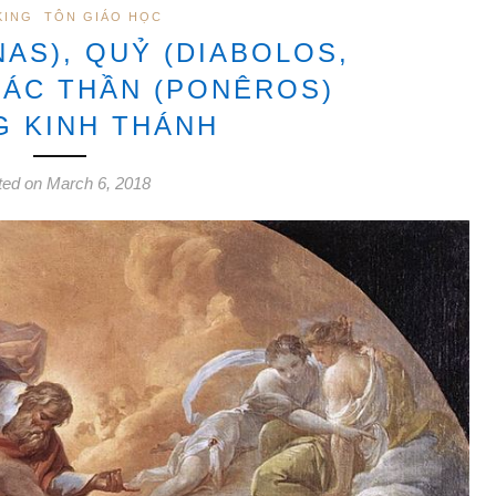
KING
TÔN GIÁO HỌC
NAS), QUỶ (DIABOLOS,
 ÁC THẦN (PONÊROS)
 KINH THÁNH
ted on March 6, 2018