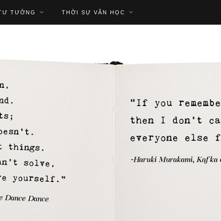
TƯ TƯỞNG
THỜI SỰ VĂN HỌC