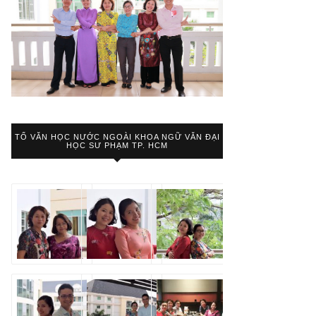
TỔ VĂN HỌC NƯỚC NGOÀI KHOA NGỮ VĂN ĐẠI
HỌC SƯ PHẠM TP. HCM