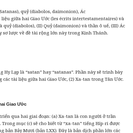
(Satanas), quỷ (diabolos, daimonion), Ác
 liệu giữa hai Giao Ước (les écrits intertestamentaires) và
quỷ (diabolos), (II) Quỷ (daimonion) và thần ô uế, (III) Ác
ày sơ lược về đề tài rộng lớn này trong Kinh Thánh.
ng Hy Lạp là “satan” hay “satanas”. Phần này sẽ trình bày
g các tài liệu giữa hai Giao Ước, (2) Xa-tan trong Tân Ước.
 hai Giao Ước
riển qua hai giai đoạn: (a) Xa-tan là con người ở trần
. Trong mục (c) sẽ cho biết từ “xa-tan” tiếng Híp-ri được
ong bản Bảy Mươi (bản LXX). Đây là bản dịch phần lớn các