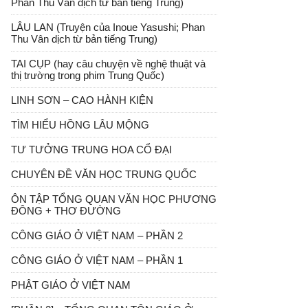
Phan Thu Vân dịch từ bản tiếng Trung)
LÂU LAN (Truyện của Inoue Yasushi; Phan
Thu Vân dịch từ bản tiếng Trung)
TAI CỤP (hay câu chuyện về nghệ thuật và
thị trường trong phim Trung Quốc)
LINH SƠN – CAO HÀNH KIỆN
TÌM HIỂU HỒNG LÂU MỘNG
TƯ TƯỞNG TRUNG HOA CỔ ĐẠI
CHUYÊN ĐỀ VĂN HỌC TRUNG QUỐC
ÔN TẬP TỔNG QUAN VĂN HỌC PHƯƠNG
ĐÔNG + THƠ ĐƯỜNG
CÔNG GIÁO Ở VIỆT NAM – PHẦN 2
CÔNG GIÁO Ở VIỆT NAM – PHẦN 1
PHẬT GIÁO Ở VIỆT NAM