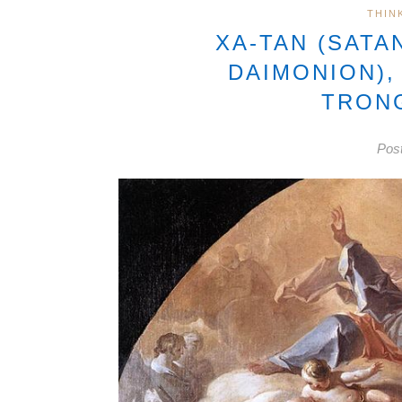
THIN
XA-TAN (SATA
DAIMONION),
TRONG
Pos