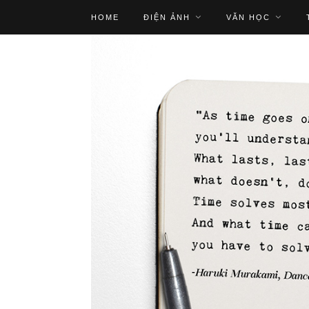
HOME
ĐIỆN ẢNH
VĂN HỌC