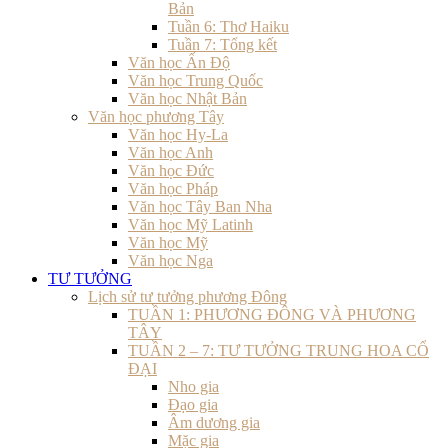
Bản
Tuần 6: Thơ Haiku
Tuần 7: Tổng kết
Văn học Ấn Độ
Văn học Trung Quốc
Văn học Nhật Bản
Văn học phương Tây
Văn học Hy-La
Văn học Anh
Văn học Đức
Văn học Pháp
Văn học Tây Ban Nha
Văn học Mỹ Latinh
Văn học Mỹ
Văn học Nga
TƯ TƯỞNG
Lịch sử tư tưởng phương Đông
TUẦN 1: PHƯƠNG ĐÔNG VÀ PHƯƠNG
TÂY
TUẦN 2 – 7: TƯ TƯỞNG TRUNG HOA CỔ
ĐẠI
Nho gia
Đạo gia
Âm dương gia
Mặc gia