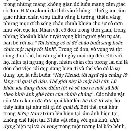
trong những mảng không gian đó luôn mang cảm giác
cô đơn. H.Murakami đã thổi vào không – thời gian cảm
giác nhàm chán vì sự thiếu vắng lí tưởng, thiếu vắng
những mục đích sống chân chính khiến cho sự cô đơn
như vón cục lại. Nhân vật cô đơn trong thời gian, trong
những khoảnh khắc tuyệt vọng khi người yêu tự sát,
bạn bè rời xa: “
Tôi không có ai để chào buổi sáng hoặc
chúc một ngày tốt lành
”. Trong cô đơn, vô vọng và tột
cùng đau khổ, họ căm ghét ngày mai sắp đến. Đối với
họ, hiện tại ngưng đọng, nhàm chán còn tương lai chỉ là
đón chờ việc cái đẹp đang biến đi và thế vào đó là sự
dung tục, là nỗi buồn: “
Này Kizuki, tôi nghĩ cậu chẳng lỡ
làng cái quái gì đâu. Thế giới này là một bãi cứt. Lũ
khốn kia đang được điểm tốt và sẽ tạo ra một xã hội
theo hình ảnh ghê tởm của chính chúng
”. Các nhân vật
của Murakami đã đưa quá khứ lên
bệ thờ.
Vì vậy, họ
thấy
hiện tại như cái gì đó
quái dị
. Bởi thế, quá khứ
trong
Rừng Nauy
trùm lên hiện tại, ám ảnh hiện tại,
khống chế hiện tại. Nhân vật sống với quá khứ,
chịu
đựng
hiện tại
và
hi vọng
trong một tương lai bấp bênh,