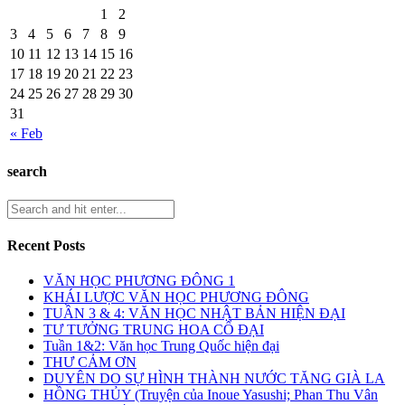
1
2
3
4
5
6
7
8
9
10
11
12
13
14
15
16
17
18
19
20
21
22
23
24
25
26
27
28
29
30
31
« Feb
search
Recent Posts
VĂN HỌC PHƯƠNG ĐÔNG 1
KHÁI LƯỢC VĂN HỌC PHƯƠNG ĐÔNG
TUẦN 3 & 4: VĂN HỌC NHẬT BẢN HIỆN ĐẠI
TƯ TƯỞNG TRUNG HOA CỔ ĐẠI
Tuần 1&2: Văn học Trung Quốc hiện đại
THƯ CẢM ƠN
DUYÊN DO SỰ HÌNH THÀNH NƯỚC TĂNG GIÀ LA
HỒNG THỦY (Truyện của Inoue Yasushi; Phan Thu Vân