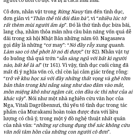
Cô đơn, nhân vật trong
Rừng Nauy
tìm đến tình dục,
đơn giản vì “
Thân thể tôi đói đàn bà”,
vì “
nhiều lúc tớ
rất thèm mùi người ấm áp
”. Đó là thứ tình dục bừa bãi,
lang chạ, nhằm thỏa mãn nhu cầu bản năng vốn quá dễ
dãi trong xã hội Nhật Bản những năm 60. Nagasawa
gọi đây là những “cơ may”: “
Nó đầy rẫy xung quanh.
Làm sao có thể phớt lờ nó đi được
” (tr 82). Nhân vật tự
do buông thả quá trớn “
sẵn sàng ngủ với bất kì người
nào, bất kể là ai
” (tr 161). Vì vậy, tình dục cuối cùng đã
mất đi ý nghĩa vốn có, chỉ còn lại cảm giác trống rỗng:
“
trở về khu học xá với đầy những thất vọng và ghê tởm
bản thân trong khi nắng sáng như dao đâm vào mắt,
mồn miệng khô như ngậm cát, còn đầu óc thì như của ai
khác vậy
”. Nói như một nhà nghiên cứu văn học của
Nga, Vitali Dagrôbennưi, thì yếu tố tình dục trong tác
phẩm của Murakami hoàn toàn được đưa với liều
lượng có chủ ý, trong một ý đồ nghệ thuật nhất quán
của nhà văn: “
những sự chung đụng thể xác không cứu
vãn nổi tâm hồn của những con người cô đơn
”.