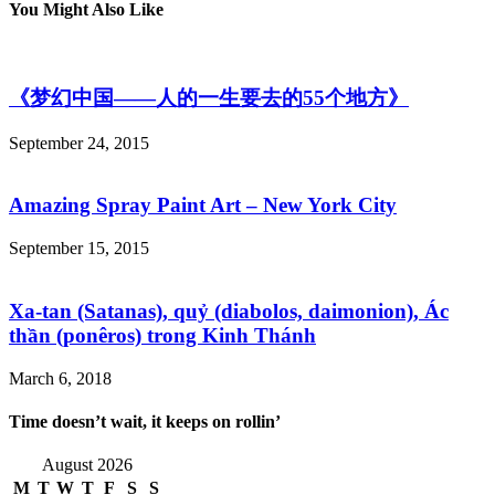
You Might Also Like
《梦幻中国——人的一生要去的55个地方》
September 24, 2015
Amazing Spray Paint Art – New York City
September 15, 2015
Xa-tan (Satanas), quỷ (diabolos, daimonion), Ác
thần (ponêros) trong Kinh Thánh
March 6, 2018
Time doesn’t wait, it keeps on rollin’
August 2026
M
T
W
T
F
S
S