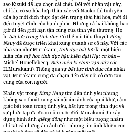
sao Kizuki đã lựa chọn cái chết. Đối với nhân vật này,
chỉ khi có sự hòa hợp thân xác với Naoko thì tình yêu
của họ mới đích thực đạt đến trạng thái hài hòa, mới đi
đến tuyệt đỉnh của hạnh phúc. Nhưng cả hai không bao
giờ đi đến giới hạn tận cùng của tình yêu thương. Họ
bị
bất lực trong tình dục
. Có thể nói tiểu thuyết
Rừng
Nauy
đã được triển khai xung quanh sự cố này. Với các
nhà văn như Murakami,
tình dục bất lực
là một biểu
hiện của
mỹ học tính dục hậu hiện đại
(
Hạt cơ bản
–
Michel Houellebecq,
Biên niên kí chim vặn dây cót
–
H.Murakami). Thông qua sự
bất lực tình dục
của nhân
vật, Murakami cũng đã chạm đến đáy nỗi cô đơn tận
cùng của con người.
Nhân vật trong
Rừng Nauy
tìm đến tình yêu nhưng
không sao thoát ra ngoài nỗi ám ảnh của quá khứ, cảm
giác bất toàn trong tình yêu, bất lực trong tình dục và
sự phức tạp đa đoan của cuộc đời. Murakami đã xây
dựng hình ảnh
giếng đồng
như một biểu tượng nhằm
chỉ tất cả những ám ảnh đó – những ám ảnh khiến con
người cô đơn cô độc và bị li cách mãi mãi.