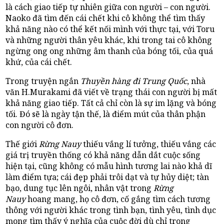
là cách giao tiếp tự nhiên giữa con người – con người.
Naoko đã tìm đến cái chết khi cô không thể tìm thấy
khả năng nào có thể kết nối mình với thực tại, với Toru
và những người thân yêu khác, khi trong tai cô không
ngừng ong ong những âm thanh của bóng tối, của quá
khứ, của cái chết.
Trong truyện ngắn
Thuyền hàng đi Trung Quốc
, nhà
văn H.Murakami đã viết về trạng thái con người bị mất
khả năng giao tiếp. Tất cả chỉ còn là sự im lặng và bóng
tối. Đó sẽ là ngày tận thế, là điểm mút của thân phận
con người cô đơn.
Thế giới
Rừng Nauy
thiếu vắng lí tưởng, thiếu vắng các
giá trị truyền thống có khả năng dẫn dắt cuộc sống
hiện tại, cũng không có mẫu hình tương lai nào khả dĩ
làm điểm tựa; cái đẹp phải trôi dạt và tự hủy diệt; tàn
bạo, dung tục lên ngôi, nhân vật trong
Rừng
Nauy
hoang mang, họ cô đơn, cố gắng tìm cách tương
thông với người khác trong tình bạn, tình yêu, tình dục
mong tìm thấy ý nghĩa của cuộc đời dù chỉ trong