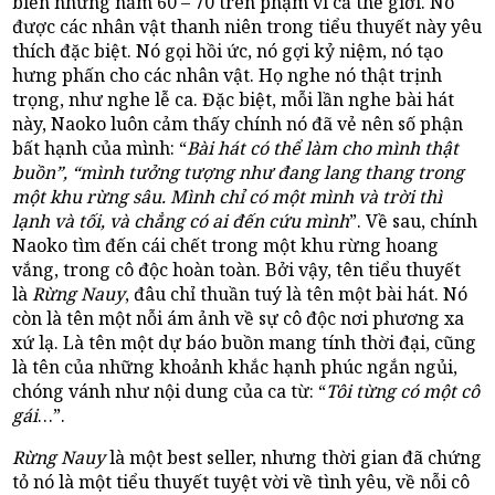
biến những năm 60 – 70 trên phạm vi cả thế giới. Nó
được các nhân vật thanh niên trong tiểu thuyết này yêu
thích đặc biệt. Nó gọi hồi ức, nó gợi kỷ niệm, nó tạo
hưng phấn cho các nhân vật. Họ nghe nó thật trịnh
trọng, như nghe lễ ca. Đặc biệt, mỗi lần nghe bài hát
này, Naoko luôn cảm thấy chính nó đã vẻ nên số phận
bất hạnh của mình: “
Bài hát có thể làm cho mình thật
buồn”, “mình tưởng tượng như đang lang thang trong
một khu rừng sâu. Mình chỉ có một mình và trời thì
lạnh và tối, và chẳng có ai đến cứu mình
”. Về sau, chính
Naoko tìm đến cái chết trong một khu rừng hoang
vắng, trong cô độc hoàn toàn. Bởi vậy, tên tiểu thuyết
là
Rừng Nauy
, đâu chỉ thuần tuý là tên một bài hát. Nó
còn là tên một nỗi ám ảnh về sự cô độc nơi phương xa
xứ lạ. Là tên một dự báo buồn mang tính thời đại, cũng
là tên của những khoảnh khắc hạnh phúc ngắn ngủi,
chóng vánh như nội dung của ca từ: “
Tôi từng có một cô
gái
…”.
Rừng Nauy
là một best seller, nhưng thời gian đã chứng
tỏ nó là một tiểu thuyết tuyệt vời về tình yêu, về nỗi cô