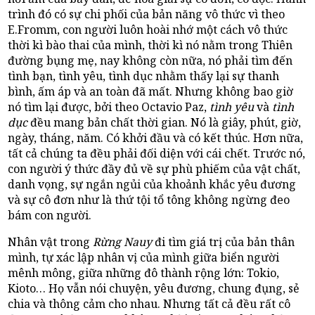
trình đó có sự chi phối của bản năng vô thức vì theo
E.Fromm, con người luôn hoài nhớ một cách vô thức
thời kì bào thai của mình, thời kì nó nằm trong Thiên
đường bụng mẹ, nay không còn nữa, nó phải tìm đến
tình bạn, tình yêu, tình dục nhằm thấy lại sự thanh
bình, ấm áp và an toàn đã mất. Nhưng không bao giờ
nó tìm lại được, bởi theo Octavio Paz,
tình yêu
và
tình
dục
đều mang bản chất thời gian. Nó là giây, phút, giờ,
ngày, tháng, năm. Có khởi đầu và có kết thúc. Hơn nữa,
tất cả chúng ta đều phải đối diện với cái chết. Trước nó,
con người ý thức đầy đủ về sự phù phiếm của vật chất,
danh vọng, sự ngắn ngủi của khoảnh khắc yêu đương
và sự cô đơn như là thứ tội tổ tông không ngừng đeo
bám con người.
Nhân vật trong
Rừng Nauy
đi tìm giá trị của bản thân
mình, tự xác lập nhân vị của mình giữa biển người
mênh mông, giữa những đô thành rộng lớn: Tokio,
Kioto… Họ vẫn nói chuyện, yêu đương, chung đụng, sẻ
chia và thông cảm cho nhau. Nhưng tất cả đều rất cô