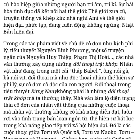
cử hào hiệp giữa những người bạn tri âm, tri kỉ. Sự hài
hòa tình dục đã kết nối hai thế giới: Thế giới xưa cũ,
truyền thống và khép kín: nhà nghỉ Ami và thế giới
hiện đại, phức tạp, đang biến động không ngừng: Nhật
Bản hiện đại.
Trong các tác phẩm viết về chủ đề cô đơn như kịch phi
lý, tiểu thuyết Nguyễn Bình Phương, một số truyện
ngắn của Nguyễn Huy Thiệp, Phạm Thị Hoài…, các nhà
văn thường xây dựng những
đối thoại trật khớp
. Nhân
vật như đang trong một cái “tháp Babel ”, ông nói gà,
bà nói vịt, đối thoại mà như độc thoại nhằm thể hiện sự
phi lý, sự cô đơn cô độc của con người. Đối thoại trong
tiểu thuyết
Rừng Nauy
không phải là những
đối thoại
trật khớp
mà ta thường thấy. Nhà văn làm lộ diện trạng
thái cô đơn của nhân vật thông qua những cuộc thoại
mà nhân vật thường không có khả năng diễn đạt, luôn
rơi vào tình trạng bấn loạn ngôn từ, thể hiện sự bất lực
trong khả năng giao tiếp với xã hội hiện đại. Đó là các
cuộc thoại giữa Toru và Quốc xã, Toru và Naoko, Toru –
Nagasawa và Hatsumi… Chẳng hạn, nhân vật Quốc xã