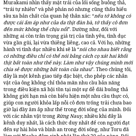
Murakami nhìn thấy mặt trái của lối sống buông thả,
“trái tự nhiên” và phê phán nó nhưng cũng thấu hiểu
sâu xa bản chất của quan hệ thân xác: “
nếu tớ không có
được cái ấm áp như của da thịt đàn bà, tớ thấy cô đơn
đến mức không thể chịu nổi
”. Dường như, đối với
những ai còn trân trọng giá trị của tình yêu, tình dục
vừa gần gũi, lại vừa thiêng liêng, cao cả. Với họ, những
hành vi tình dục nhiều khi sẽ là “
nói cho nhau biết rằng
có những điều chỉ có thể nói bằng cách cọ xát hai khối
thịt bất toàn như thế này. Làm như vậy chúng mình mới
chia sẻ được những bất toàn của nhau
”. Theo chúng tôi,
đây là một kênh giao tiếp đặc biệt, cho phép các nhân
vật của ông không chỉ thõa mãn nhu cầu bản năng
trong điều kiện xã hội tồn tại một sự dễ dãi buông thả
không giới hạn mà còn biểu hiện một nhu cầu thực có,
giúp con người khỏa lấp nỗi cô đơn trống trải chưa bao
giờ lại đầy ăm ắp như thế trong đời sống của mình. Đối
với các nhân vật trong
Rừng Nauy
, nhiều khi đây là
kênh duy nhất, là cách thức duy nhất để con người đạt
đến sự hài hòa và bình an trong đời sống, như Toru đã
làm với Naoko đêm sinh nhật lần thứ 20 của nàng. Đối