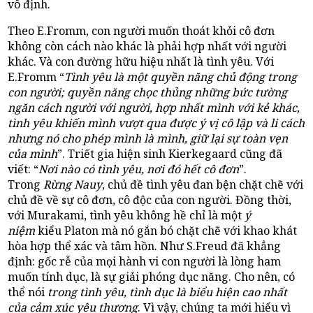
vô định.
Theo E.Fromm, con người muốn thoát khỏi cô đơn
không còn cách nào khác là phải hợp nhất với người
khác. Và con đường hữu hiệu nhất là tình yêu. Với
E.Fromm “
Tình yêu là một quyền năng chủ động trong
con người; quyền năng chọc thủng những bức tường
ngăn cách người với người, hợp nhất mình với kẻ khác,
tình yêu khiến mình vượt qua được ý vị cô lập và li cách
nhưng nó cho phép mình là mình, giữ lại sự toàn vẹn
của mình
”. Triết gia hiện sinh Kierkegaard cũng đã
viết: “
Nơi nào có tình yêu, nơi đó hết cô đơn
”.
Trong
Rừng Nauy
, chủ đề tình yêu đan bện chặt chẽ với
chủ đề về sự cô đơn, cô độc của con người. Đồng thời,
với Murakami, tình yêu không hề chỉ là một
ý
niệm
kiểu Platon mà nó gắn bó chặt chẽ với khao khát
hòa hợp thể xác và tâm hồn. Như S.Freud đã khẳng
định: gốc rễ của mọi hành vi con người là lòng ham
muốn tính dục, là sự giải phóng dục năng. Cho nên, có
thể nói
trong tình yêu, tình dục là biểu hiện cao nhất
của cảm xúc yêu thương
. Vì vậy, chúng ta mới hiểu vì