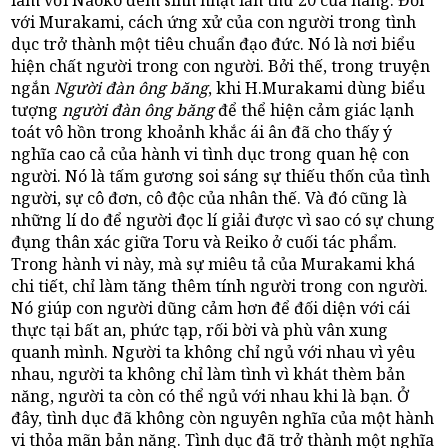
với Murakami, cách ứng xử của con người trong tình
dục trở thành một tiêu chuẩn đạo đức. Nó là nơi biểu
hiện chất người trong con người. Bởi thế, trong truyện
ngắn
Người đàn ông băng
, khi H.Murakami dùng biểu
tượng
người đàn ông băng
để thể hiện cảm giác lạnh
toát vô hồn trong khoảnh khắc ái ân đã cho thấy ý
nghĩa cao cả của hành vi tình dục trong quan hệ con
người. Nó là tấm gương soi sáng sự thiếu thốn của tình
người, sự cô đơn, cô độc của nhân thế. Và đó cũng là
những lí do để người đọc lí giải được vì sao có sự chung
đụng thân xác giữa Toru và Reiko ở cuối tác phẩm.
Trong hành vi này, mà sự miêu tả của Murakami khá
chi tiết, chỉ làm tăng thêm tính người trong con người.
Nó giúp con người dũng cảm hơn để đối diện với cái
thực tại bất an, phức tạp, rối bời và phù vân xung
quanh mình. Người ta không chỉ ngủ với nhau vì yêu
nhau, người ta không chỉ làm tình vì khát thèm bản
năng, người ta còn có thể ngủ với nhau khi là bạn. Ở
đây, tình dục đã không còn nguyên nghĩa của một hành
vi thỏa mãn bản năng. Tình dục đã trở thành một nghĩa