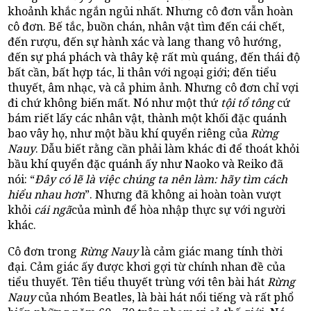
khoảnh khắc ngắn ngủi nhất. Nhưng cô đơn vẫn hoàn
cô đơn. Bế tắc, buồn chán, nhân vật tìm đến cái chết,
đến rượu, đến sự hành xác và lang thang vô hướng,
đến sự phá phách và thây kệ rất mù quáng, đến thái độ
bất cần, bất hợp tác, li thân với ngoại giới; đến tiểu
thuyết, âm nhạc, và cả phim ảnh. Nhưng cô đơn chỉ vợi
đi chứ không biến mất. Nó như một thứ
tội tổ tông
cứ
bám riết lấy các nhân vật, thành một khối đặc quánh
bao vây họ, như một bầu khí quyển riêng của
Rừng
Nauy
. Dẫu biết rằng cần phải làm khác đi để thoát khỏi
bầu khí quyển đặc quánh ấy như Naoko và Reiko đã
nói: “
Đây có lẽ là việc chúng ta nên làm: hãy tìm cách
hiểu nhau hơn
”. Nhưng đã không ai hoàn toàn vượt
khỏi
cái ngã
của mình để hòa nhập thực sự với người
khác.
Cô đơn trong
Rừng Nauy
là cảm giác mang tính thời
đại. Cảm giác ấy được khơi gợi từ chính nhan đề của
tiểu thuyết. Tên tiểu thuyết trùng với tên bài hát
Rừng
Nauy
của nhóm Beatles, là bài hát nổi tiếng và rất phổ