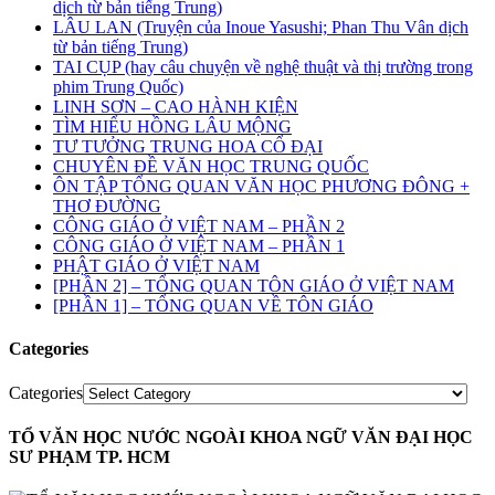
dịch từ bản tiếng Trung)
LÂU LAN (Truyện của Inoue Yasushi; Phan Thu Vân dịch
từ bản tiếng Trung)
TAI CỤP (hay câu chuyện về nghệ thuật và thị trường trong
phim Trung Quốc)
LINH SƠN – CAO HÀNH KIỆN
TÌM HIỂU HỒNG LÂU MỘNG
TƯ TƯỞNG TRUNG HOA CỔ ĐẠI
CHUYÊN ĐỀ VĂN HỌC TRUNG QUỐC
ÔN TẬP TỔNG QUAN VĂN HỌC PHƯƠNG ĐÔNG +
THƠ ĐƯỜNG
CÔNG GIÁO Ở VIỆT NAM – PHẦN 2
CÔNG GIÁO Ở VIỆT NAM – PHẦN 1
PHẬT GIÁO Ở VIỆT NAM
[PHẦN 2] – TỔNG QUAN TÔN GIÁO Ở VIỆT NAM
[PHẦN 1] – TỔNG QUAN VỀ TÔN GIÁO
Categories
Categories
TỔ VĂN HỌC NƯỚC NGOÀI KHOA NGỮ VĂN ĐẠI HỌC
SƯ PHẠM TP. HCM