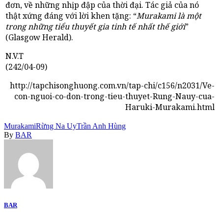
đơn, về những nhịp đập của thời đại. Tác giả của nó
thật xứng đáng với lời khen tặng: “
Murakami là một
trong những tiểu thuyết gia tinh tế nhất thế giới
”
(Glasgow Herald).
N.V.T
(242/04-09)
http://tapchisonghuong.com.vn/tap-chi/c156/n2031/Ve-
con-nguoi-co-don-trong-tieu-thuyet-Rung-Nauy-cua-
Haruki-Murakami.html
Murakami
Rừng Na Uy
Trần Anh Hùng
By
BAR
BAR