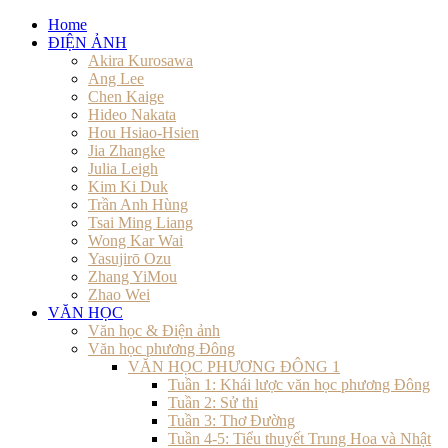
Home
ĐIỆN ẢNH
Akira Kurosawa
Ang Lee
Chen Kaige
Hideo Nakata
Hou Hsiao-Hsien
Jia Zhangke
Julia Leigh
Kim Ki Duk
Trần Anh Hùng
Tsai Ming Liang
Wong Kar Wai
Yasujirō Ozu
Zhang YiMou
Zhao Wei
VĂN HỌC
Văn học & Điện ảnh
Văn học phương Đông
VĂN HỌC PHƯƠNG ĐÔNG 1
Tuần 1: Khái lược văn học phương Đông
Tuần 2: Sử thi
Tuần 3: Thơ Đường
Tuần 4-5: Tiểu thuyết Trung Hoa và Nhật