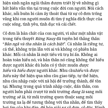
hiện sinh ngắn ngủi thấm đượm triết lý về những gì
bất biến vẫn tồn tại trong cuộc đời con người. Nói cách
khác, nỗi buồn bi cảm ấy thoát thai từ sự cô đơn trống
vắng khi con người muốn đi tìm ý nghĩa đích thực của
cuộc sống, tình yêu, tình dục và cái chết.
Cô đơn là bản chất của con người, vì như một nhân vật
trong tiểu thuyết
Rừng Nauy
đã tuyên bố thẳng thắn:
“
Bản ngã và tha nhân là cách biệt
”. Cá nhân là riêng tư,
cá thể, không trộn lẫn với ai và không có phiên bản
khác. Mỗi cá nhân là một tiểu vũ trụ bí ẩn. Không ai
hoàn toàn hiểu nó, và bản thân nó cũng không thể hiểu
được người khác dù luôn có ý thức muốn
được
hiểu
và
hiểu được
người khác. Nhu cầu
hiểu
và
được
hiểu
này thể hiện qua nhu cầu giao tiếp, tự thể hiện,
nhu cầu nhập cuộc với xã hội để trưởng thành, để tồn
tại. Nhưng trong quá trình nhập cuộc, dấn thân, con
người luôn phải
trượt
từ môi trường
đang là
sang môi
trường
sẽ là
, từ môi trường quen thuộc sang môi
trường xa lạ để tương thông với tha nhân, để tìm thấy
hơi ấm của bầy đàn, để hóa giải sự cô đơn, cô độc. Hành