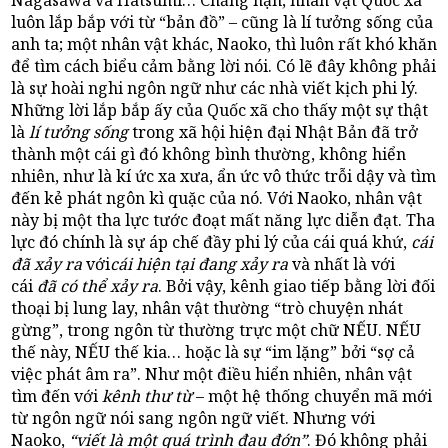
luôn lắp bắp với từ “bản đồ” – cũng là lí tưởng sống của
anh ta; một nhân vật khác, Naoko, thì luôn rất khó khăn
để tìm cách biểu cảm bằng lời nói. Có lẽ đây không phải
là sự hoài nghi ngôn ngữ như các nhà viết kịch phi lý.
Những lời lắp bắp ấy của Quốc xã cho thấy một sự thật
là
lí tưởng sống
trong xã hội hiện đại Nhật Bản đã trở
thành một cái gì đó không bình thường, không hiển
nhiên, như là kí ức xa xưa, ẩn ức vô thức trỗi dậy và tìm
đến kẻ phát ngôn kì quặc của nó. Với Naoko, nhân vật
này bị một tha lực tước đoạt mất năng lực diễn đạt. Tha
lực đó chính là sự áp chế đầy phi lý của cái quá khứ,
cái
đã xảy ra
với
cái hiện tại đang xảy ra
và nhất là với
cái
đã có thể xảy ra
. Bởi vậy, kênh giao tiếp bằng lời đối
thoại bị lung lay, nhân vật thường “trò chuyện nhát
gừng”, trong ngôn từ thường trực một chữ NẾU. NẾU
thế này, NẾU thế kia… hoặc là sự “im lặng” bởi “sợ cả
việc phát âm ra”. Như một điều hiển nhiên, nhân vật
tìm đến với
kênh thư từ
– một hệ thống chuyển mã mới
từ ngôn ngữ nói sang ngôn ngữ viết. Nhưng với
Naoko,
“viết là một quá trình đau đớn”
. Đó không phải