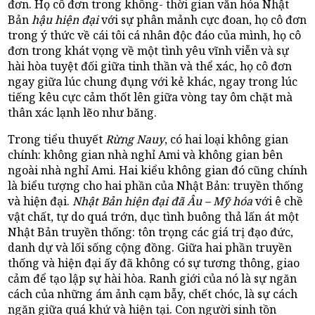
đơn. Họ cô đơn trong không- thời gian văn hóa Nhật
Bản
hậu hiện đại
với sự phân mảnh cực đoan, họ cô đơn
trong ý thức về cái tôi cá nhân độc đáo của mình, họ cô
đơn trong khát vọng về một tình yêu vĩnh viễn và sự
hài hòa tuyệt đối giữa tinh thần và thể xác, họ cô đơn
ngay giữa lúc chung đụng với kẻ khác, ngay trong lúc
tiếng kêu cực cảm thốt lên giữa vòng tay ôm chặt mà
thân xác lạnh lẽo như băng.
Trong tiểu thuyết
Rừng Nauy
, có hai loại không gian
chính: không gian nhà nghỉ Ami và không gian bên
ngoài nhà nghỉ Ami. Hai kiểu không gian đó cũng chính
là biểu tượng cho hai phần của Nhật Bản: truyền thống
và hiện đại.
Nhật Bản hiện đại đã Âu – Mỹ hóa
với ê chề
vật chất, tự do quá trớn, dục tình buông thả lấn át một
Nhật Bản truyền thống: tôn trọng các giá trị đạo đức,
danh dự và lối sống cộng đồng. Giữa hai phần truyền
thống và hiện đại ấy đã không có sự tương thông, giao
cảm để tạo lập sự hài hòa. Ranh giới của nó là sự ngăn
cách của những ám ảnh cạm bẫy, chết chóc, là sự cách
ngăn giữa quá khứ và hiện tại. Con người sinh tồn