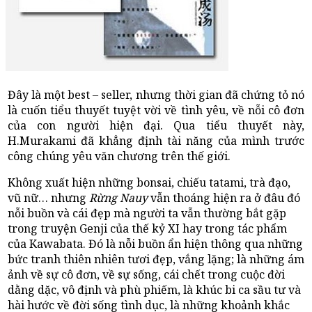
Đây là một best – seller, nhưng thời gian đã chứng tỏ nó
là cuốn tiểu thuyết tuyệt vời về tình yêu, về nỗi cô đơn
của con người hiện đại. Qua tiểu thuyết này,
H.Murakami đã khẳng định tài năng của mình trước
công chúng yêu văn chương trên thế giới.
Không xuất hiện những bonsai, chiếu tatami, trà đạo,
vũ nữ… nhưng
Rừng Nauy
vẫn thoáng hiện ra ở đâu đó
nỗi buồn và cái đẹp mà người ta vẫn thường bắt gặp
trong truyện Genji của thế kỷ XI hay trong tác phẩm
của Kawabata. Đó là nỗi buồn ẩn hiện thông qua những
bức tranh thiên nhiên tươi đẹp, vắng lặng; là những ám
ảnh về sự cô đơn, về sự sống, cái chết trong cuộc đời
dằng dặc, vô định và phù phiếm, là khúc bi ca sầu tư và
hài hước về đời sống tình dục, là những khoảnh khắc