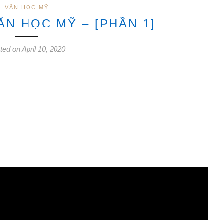
VĂN HỌC MỸ
N HỌC MỸ – [PHẦN 1]
ted on April 10, 2020