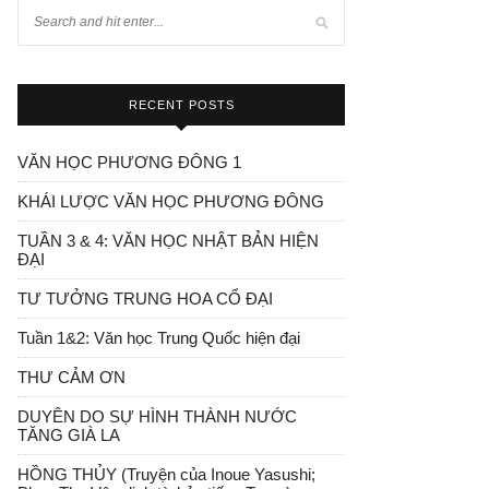
RECENT POSTS
VĂN HỌC PHƯƠNG ĐÔNG 1
KHÁI LƯỢC VĂN HỌC PHƯƠNG ĐÔNG
TUẦN 3 & 4: VĂN HỌC NHẬT BẢN HIỆN
ĐẠI
TƯ TƯỞNG TRUNG HOA CỔ ĐẠI
Tuần 1&2: Văn học Trung Quốc hiện đại
THƯ CẢM ƠN
DUYÊN DO SỰ HÌNH THÀNH NƯỚC
TĂNG GIÀ LA
HỒNG THỦY (Truyện của Inoue Yasushi;