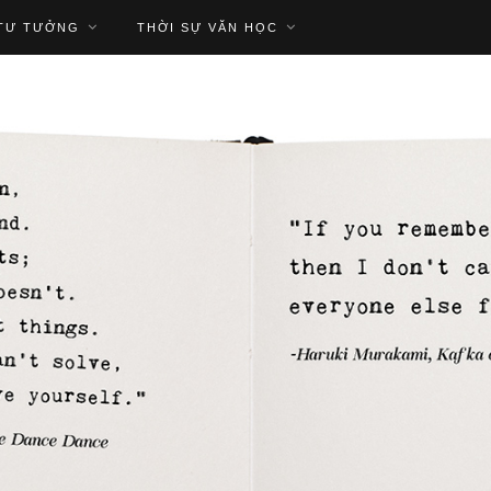
TƯ TƯỞNG
THỜI SỰ VĂN HỌC