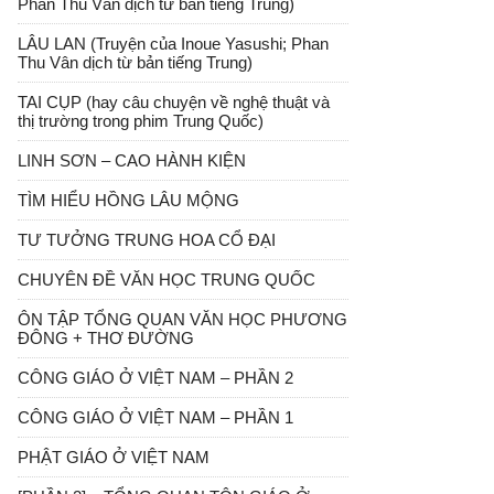
Phan Thu Vân dịch từ bản tiếng Trung)
LÂU LAN (Truyện của Inoue Yasushi; Phan
Thu Vân dịch từ bản tiếng Trung)
TAI CỤP (hay câu chuyện về nghệ thuật và
thị trường trong phim Trung Quốc)
LINH SƠN – CAO HÀNH KIỆN
TÌM HIỂU HỒNG LÂU MỘNG
TƯ TƯỞNG TRUNG HOA CỔ ĐẠI
CHUYÊN ĐỀ VĂN HỌC TRUNG QUỐC
ÔN TẬP TỔNG QUAN VĂN HỌC PHƯƠNG
ĐÔNG + THƠ ĐƯỜNG
CÔNG GIÁO Ở VIỆT NAM – PHẦN 2
CÔNG GIÁO Ở VIỆT NAM – PHẦN 1
PHẬT GIÁO Ở VIỆT NAM