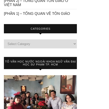
[PHẦN 2] – TỔNG QUAN TÔN GIÁO Ở
VIỆT NAM
[PHẦN 1] – TỔNG QUAN VỀ TÔN GIÁO
CATEGORIES
TỔ VĂN HỌC NƯỚC NGOÀI KHOA NGỮ VĂN ĐẠI
HỌC SƯ PHẠM TP. HCM