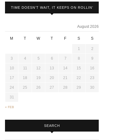
TIME DOESN’T WAIT, IT KEEPS ON ROLLIN’
August 2026
M
T
W
T
F
S
S
1
2
3
4
5
6
7
8
9
10
11
12
13
14
15
16
17
18
19
20
21
22
23
24
25
26
27
28
29
30
31
« FEB
SEARCH