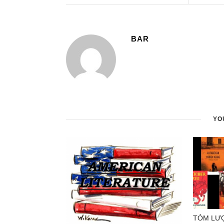
BAR
YO
TÓM LƯỢ