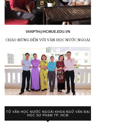
VANPTH@HCMUE.EDU.VN
CHÀO MỪNG ĐẾN VỚI VĂN HỌC NƯỚC NGOÀI
TỔ VĂN HỌC NƯỚC NGOÀI KHOA NGỮ VĂN ĐẠI
HỌC SƯ PHẠM TP. HCM