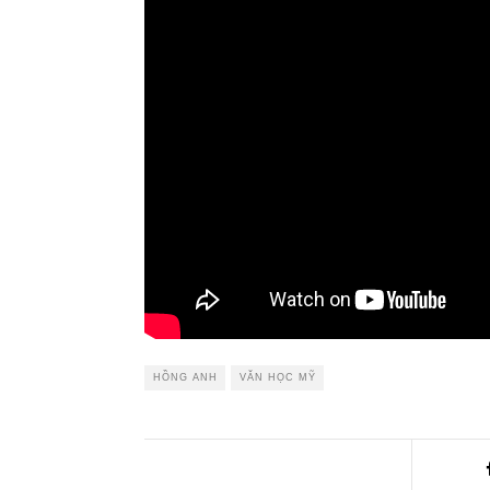
HỒNG ANH
VĂN HỌC MỸ