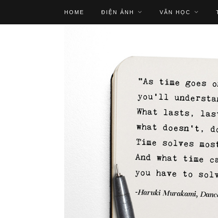
HOME
ĐIỆN ẢNH
VĂN HỌC