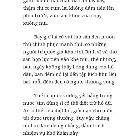
gầm của hổ hai chân đã run lẩy bẩy,
thậm chí co rúm lại không dám tiến lên
phía trước, vừa kêu khóc vừa chạy
xuống núi.
Bấy giờ lại có vài thợ săn đến muốn
thử chinh phục mãnh thú, có những
người từ quốc gia khác tới. Binh sĩ và thợ
săn hợp lực tiến vào khe núi. Thế nhưng,
ban ngày không thấy bóng dáng con hổ
đâu, ban đêm nó lại đến tập kích khu lều
bạt, mỗi đêm đều có người thương vong.
Thế là, quốc vương yết bảng trong
nước, tìm dũng sĩ có thể diệt trừ hổ dữ.
Ai có thể tiêu diệt hổ, giải nạn cho nước,
tất được trọng thưởng. Tuy vậy, chẳng
một ai dám đến gỡ bảng, đảm trách
nhiệm vụ khó khăn này.