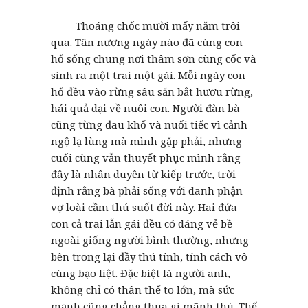
Thoáng chốc mười mấy năm trôi
qua. Tân nương ngày nào đã cùng con
hổ sống chung nơi thâm sơn cùng cốc và
sinh ra một trai một gái. Mỗi ngày con
hổ đều vào rừng sâu săn bắt hươu rừng,
hái quả dại về nuôi con. Người đàn bà
cũng từng đau khổ và nuối tiếc vì cảnh
ngộ lạ lùng mà mình gặp phải, nhưng
cuối cùng vẫn thuyết phục mình rằng
đây là nhân duyên từ kiếp trước, trời
định rằng bà phải sống với danh phận
vợ loài cầm thú suốt đời này. Hai đứa
con cả trai lẫn gái đều có dáng vẻ bề
ngoài giống người bình thường, nhưng
bên trong lại đầy thú tính, tính cách vô
cùng bạo liệt. Đặc biệt là người anh,
không chỉ có thân thể to lớn, mà sức
mạnh cũng chẳng thua gì mãnh thú. Thế