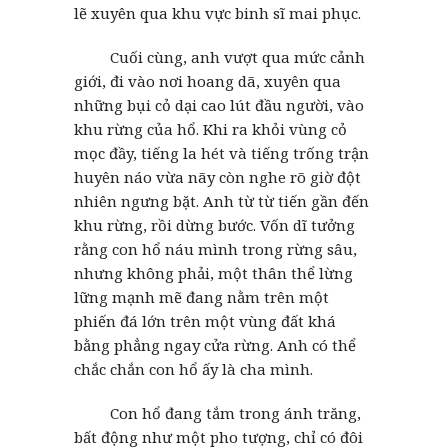
lẽ xuyên qua khu vực binh sĩ mai phục.
Cuối cùng, anh vượt qua mức cảnh
giới, đi vào nơi hoang dã, xuyên qua
những bụi cỏ dại cao lút đầu người, vào
khu rừng của hổ. Khi ra khỏi vùng cỏ
mọc đầy, tiếng la hét và tiếng trống trận
huyên náo vừa nãy còn nghe rõ giờ đột
nhiên ngưng bặt. Anh từ từ tiến gần đến
khu rừng, rồi dừng bước. Vốn dĩ tưởng
rằng con hổ náu mình trong rừng sâu,
nhưng không phải, một thân thể lừng
lững mạnh mẽ đang nằm trên một
phiến đá lớn trên một vùng đất khá
bằng phẳng ngay cửa rừng. Anh có thể
chắc chắn con hổ ấy là cha mình.
Con hổ đang tắm trong ánh trăng,
bất động như một pho tượng, chỉ có đôi