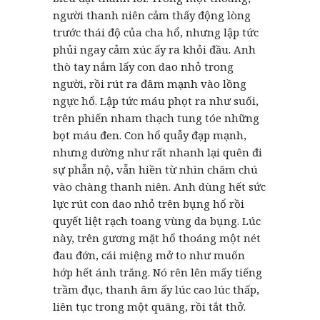
người thanh niên cảm thấy động lòng
trước thái độ của cha hổ, nhưng lập tức
phủi ngay cảm xúc ấy ra khỏi đầu. Anh
thò tay nắm lấy con dao nhỏ trong
người, rồi rút ra đâm mạnh vào lồng
ngực hổ. Lập tức máu phọt ra như suối,
trên phiến nham thạch tung tóe những
bọt máu đen. Con hổ quẫy đạp mạnh,
nhưng dường như rất nhanh lại quên đi
sự phẫn nộ, vẫn hiền từ nhìn chăm chú
vào chàng thanh niên. Anh dùng hết sức
lực rút con dao nhỏ trên bụng hổ rồi
quyết liệt rạch toang vùng da bụng. Lúc
này, trên gương mặt hổ thoáng một nét
đau đớn, cái miệng mở to như muốn
hớp hết ánh trăng. Nó rên lên mấy tiếng
trầm đục, thanh âm ấy lúc cao lúc thấp,
liên tục trong một quãng, rồi tắt thở.