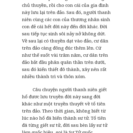
chủ thuyền, rồi cho con cái của gia đình
này lưu lại trên đảo. Sau đó, người thanh
niên cùng các con của thương nhân sinh
con đẻ cái hết đời này đến đời khác. Đời
sau tiếp tục sinh sôi nảy nở không dứt.
Về sau lại có thuyền dạt vào đảo, cư dân
trên đảo càng đông đúc thêm lên. Cứ
như thế suốt vài trăm năm, cư dân trên
đảo bắt đầu phân quân thần trên dưới,
sau đó kiến thiết đô thành, xây nên rất
nhiều thành trì và thôn xóm.
Câu chuyện người thanh niên giết
hổ đươc lưu truyền đời này sang đời
khác như một truyền thuyết về tổ tiên
trên đảo. Theo thời gian, không biết từ
lúc nào hổ đã biến thành sư tử. Tổ tiên
đã từng giết sư tử, đời sau bèn lấy sư tử
làm quốc hiệu, gọi là Sư Tử quốc.