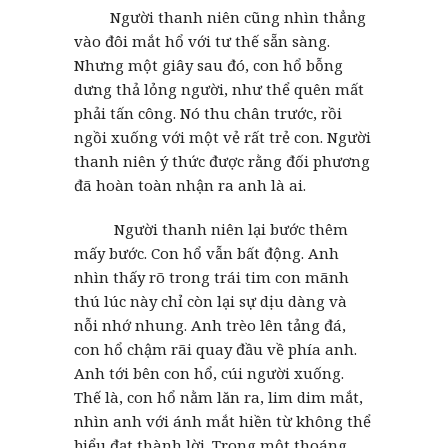
Người thanh niên cũng nhìn thẳng
vào đôi mắt hổ với tư thế sẵn sàng.
Nhưng một giây sau đó, con hổ bỗng
dưng thả lỏng người, như thể quên mất
phải tấn công. Nó thu chân trước, rồi
ngồi xuống với một vẻ rất trẻ con. Người
thanh niên ý thức được rằng đối phương
đã hoàn toàn nhận ra anh là ai.
Người thanh niên lại bước thêm
mấy bước. Con hổ vẫn bất động. Anh
nhìn thấy rõ trong trái tim con mãnh
thú lúc này chỉ còn lại sự dịu dàng và
nỗi nhớ nhung. Anh trèo lên tảng đá,
con hổ chậm rãi quay đầu về phía anh.
Anh tới bên con hổ, cúi người xuống.
Thế là, con hổ nằm lăn ra, lim dim mắt,
nhìn anh với ánh mắt hiền từ không thể
biểu đạt thành lời. Trong một thoáng,