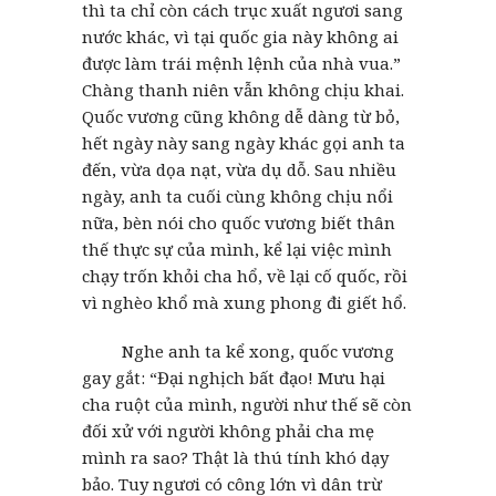
thì ta chỉ còn cách trục xuất ngươi sang
nước khác, vì tại quốc gia này không ai
được làm trái mệnh lệnh của nhà vua.”
Chàng thanh niên vẫn không chịu khai.
Quốc vương cũng không dễ dàng từ bỏ,
hết ngày này sang ngày khác gọi anh ta
đến, vừa dọa nạt, vừa dụ dỗ. Sau nhiều
ngày, anh ta cuối cùng không chịu nổi
nữa, bèn nói cho quốc vương biết thân
thế thực sự của mình, kể lại việc mình
chạy trốn khỏi cha hổ, về lại cố quốc, rồi
vì nghèo khổ mà xung phong đi giết hổ.
Nghe anh ta kể xong, quốc vương
gay gắt: “Đại nghịch bất đạo! Mưu hại
cha ruột của mình, người như thế sẽ còn
đối xử với người không phải cha mẹ
mình ra sao? Thật là thú tính khó dạy
bảo. Tuy ngươi có công lớn vì dân trừ