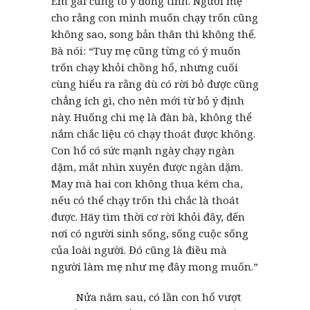
Em gái cũng tỏ ý đồng tình. Người mẹ
cho rằng con mình muốn chạy trốn cũng
không sao, song bản thân thì không thể.
Bà nói: “Tuy mẹ cũng từng có ý muốn
trốn chạy khỏi chồng hổ, nhưng cuối
cùng hiểu ra rằng dù có rời bỏ được cũng
chẳng ích gì, cho nên mới từ bỏ ý định
này. Huống chi mẹ là đàn bà, không thể
nắm chắc liệu có chạy thoát được không.
Con hổ có sức mạnh ngày chạy ngàn
dặm, mắt nhìn xuyên được ngàn dặm.
May mà hai con không thua kém cha,
nếu có thể chạy trốn thì chắc là thoát
được. Hãy tìm thời cơ rời khỏi đây, đến
nơi có người sinh sống, sống cuộc sống
của loài người. Đó cũng là điều mà
người làm mẹ như mẹ đây mong muốn.”
Nửa năm sau, có lần con hổ vượt