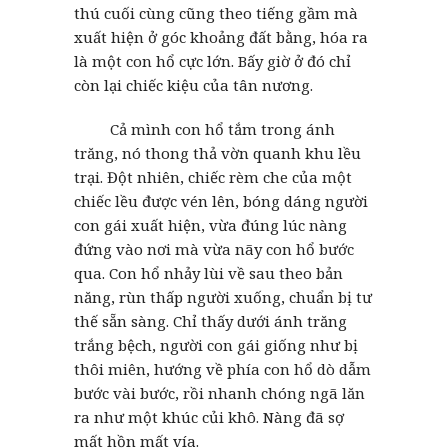
thú cuối cùng cũng theo tiếng gầm mà
xuất hiện ở góc khoảng đất bằng, hóa ra
là một con hổ cực lớn. Bấy giờ ở đó chỉ
còn lại chiếc kiệu của tân nương.
Cả mình con hổ tắm trong ánh
trăng, nó thong thả vờn quanh khu lều
trại. Đột nhiên, chiếc rèm che của một
chiếc lều được vén lên, bóng dáng người
con gái xuất hiện, vừa đúng lúc nàng
đứng vào nơi mà vừa nãy con hổ bước
qua. Con hổ nhảy lùi về sau theo bản
năng, rùn thấp người xuống, chuẩn bị tư
thế sẵn sàng. Chỉ thấy dưới ánh trăng
trắng bệch, người con gái giống như bị
thôi miên, hướng về phía con hổ dò dẫm
bước vài bước, rồi nhanh chóng ngã lăn
ra như một khúc củi khô. Nàng đã sợ
mất hồn mất vía.