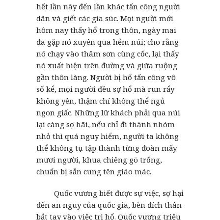
hết lần này đến lần khác tấn công người
dân và giết các gia súc. Mọi người mới
hôm nay thấy hổ trong thôn, ngày mai
đã gặp nó xuyên qua hẻm núi; cho rằng
nó chạy vào thâm sơn cùng cốc, lại thấy
nó xuất hiện trên đường và giữa ruộng
gần thôn làng. Người bị hổ tấn công vô
số kể, mọi người đều sợ hổ mà run rẩy
không yên, thậm chí không thể ngủ
ngon giấc. Những lữ khách phải qua núi
lại càng sợ hãi, nếu chỉ đi thành nhóm
nhỏ thì quá nguy hiểm, người ta không
thể không tụ tập thành từng đoàn mấy
mươi người, khua chiêng gõ trống,
chuẩn bị sẵn cung tên giáo mác.
Quốc vương biết được sự việc, sợ hại
đến an nguy của quốc gia, bèn đích thân
bắt tay vào việc trị hổ. Quốc vương triệu