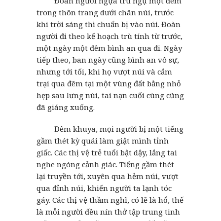
Đoàn người ngựa trú ngụ một đêm
trong thôn trang dưới chân núi, trước
khi trời sáng thì chuẩn bị vào núi. Đoàn
người đi theo kế hoạch trù tính từ trước,
một ngày một đêm bình an qua đi. Ngày
tiếp theo, ban ngày cũng bình an vô sự,
nhưng tới tối, khi họ vượt núi và cắm
trại qua đêm tại một vùng đất bằng nhỏ
hẹp sau lưng núi, tai nạn cuối cùng cũng
đã giáng xuống.
Đêm khuya, mọi người bị một tiếng
gầm thét kỳ quái làm giật mình tỉnh
giấc. Các thị vệ trẻ tuổi bật dậy, lắng tai
nghe ngóng cảnh giác. Tiếng gầm thét
lại truyền tới, xuyên qua hẻm núi, vượt
qua đỉnh núi, khiến người ta lạnh tóc
gáy. Các thị vệ thầm nghĩ, có lẽ là hổ, thế
là mỗi người đều nín thở tập trung tinh